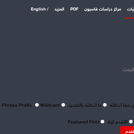
يات
مركز دراسات قاسيون
PDF
المزيد
/ English
اخر المقالات
منذ يوم
بعد فشل القواعد الأمريكية:
الباكستان وتركيا والسعودية
البحث
توقع اتفاقية دفاع مشترك
منذ 6 أيام
بصراحة مطالب العمال بالعدالة
اليوم لا تتعدى الحد الأدنى
للحياة
 مما أدخلته
ما أدخلته بالتحديد
Phrase Prefix
Wildcard
منذ 6 أيام
تعقيبٌ عمالي على طروحات
الأقدم أولا
Featured First
الصناعي نور الدين سمحا حول
واقع الصناعة النسيجية
تقدم