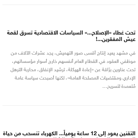
تحت غطاء «الإصلاح...» السياسات الاقتصادية تسرق لقمة
عيش المفقرين...!
في مشهد يعيد إنتاج أقسى صور التهميش، يجد عشرات الآلاف من
موظفي العقود في القطاع العام أنفسهم خارج أسوار مؤسساتهم،
تحت عناوين برّاقة عن «إعادة الهيكلة، ترشيد الإنفاق، محاربة الترهل
الإداري ومقتضيات المصلحة العامة»، لكنها أصبحت سياسة عامة
مُتعمدة لتسريح…
التقنين يعود إلى 12 ساعة يومياً... الكهرباء تنسحب من حياة