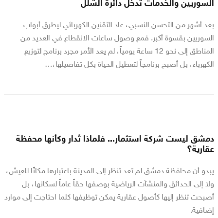
السوريين والخدمات تدخل دائرة الشلل
بعد أشهر من التحسن النسبي، عاد التقنين الكهربائي ليطرق أبواب
السوريين بقسوة أكبر. فمع وصول ساعات الانقطاع في العديد من
المناطق إلى نحو 12 ساعة يومياً، لم يعد الأمر مجرد برنامج لتوزيع
الكهرباء، بل أصبح برنامجاً لتعطيل الحياة بكل تفاصيلها،…
دمشق ليست شركة استثمار... فلماذا تُدار وكأنها محفظة
عقارية؟
يبدو أن محافظة دمشق لم تعد تنظر إلى المدينة باعتبارها مكانًا للعيش،
ولا إلى الحدائق والمنشآت الرياضية بوصفها حقاً عاماً لسكانها، بل
أصبحت تنظر إليها كأصول عقارية يمكن توظيفها كلما احتاجت إلى موارد
إضافية.