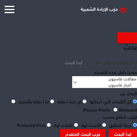
بحث
ابدأ البحث
حصرا داخل هذه الأقسام
البحث عن
كل الكلمات التي أدخلتها
أي مما أدخلته
ما أدخلته بالتحديد
Play
Phrase Prefix
Wildcard
ترتيب النتائج بحسب:
درجة التطابق
الأحدث أولا
الأقدم أولا
Featured First
ابدأ البحث
جرب البحث المتقدم