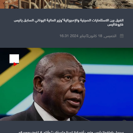
الفرق بين الاستثمارات الصينية والإمبريالية*وزير المالية اليوناني السابق يانيس
فاروفاكيس
الخميس, 18 كانون2/يناير 2024 16:31
Play
سيريل رامافوزا رئيس جنوب أفريقيا: لسنا متسوّلين! وأنتم لا تفون بوعودكم