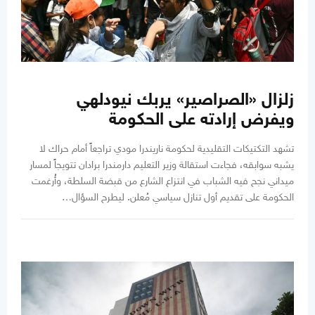
زلزال «الصراصير» يربك نيودلهي
ويفرض إرادته على الحكومة
تشهد التكتيكات التقليدية لحكومة ناريندرا مودي تراجعاً أمام حراك لا
يشبه سوابقه، فجاءت استقالة وزير التعليم دارمندرا برادان تتويجاً لمسار
ميداني نجح فيه الشباب في انتزاع الشارع من قبضة السلطة، وأُرغمت
الحكومة على تقديم أول تنازل سياسي مُعلن. ليطرح السؤال…