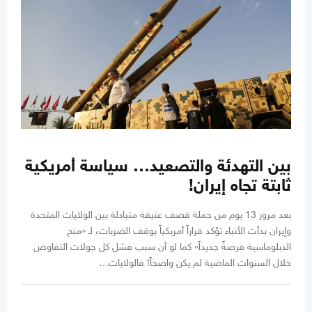
بين التهدئة والتصعيد… سياسة أمريكية
ثابتة تجاه إيران!
بعد مرور 13 يوم من حملة قصف عنيفة متبادلة بين الولايات المتحدة
وإيران بدأت الأنباء تؤكد قراراً أمريكياً بوقف الضربات، لـ «منح
الدبلوماسية فرصةً جديداً» كما لو أن سبب فشل كل جولات التفاوض
خلال السنوات الماضية لم يكن واضحاً! فالولايات…