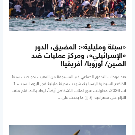
«سبتة ومليلية»: المضيق، الدور
«الإسرائيلي»، ومركز عمليات ضد
الصين/ أوروبا/ أفريقيا!
بعد موجات التدفق الجماعي غير المسبوقة من المغرب نحو جيب سبتة
الخاضع للسيطرة الإسبانية، شهدت مدينة مليلية فجر اليوم السبت، 1
آب 2026، محاولات عبور لمئات الأشخاص أيضاً، ليعاد بذلك فتح ملف
النزاع على مصراعيه! إذ إنّ ما يحدث على…