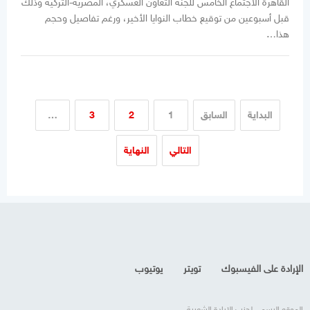
القاهرة الاجتماع الخامس للجنة التعاون العسكري، المصرية-التركية وذلك
قبل أسبوعين من توقيع خطاب النوايا الأخير، ورغم تفاصيل وحجم
هذا…
البداية
السابق
1
2
3
…
التالي
النهاية
الإرادة على الفيسبوك
تويتر
يوتيوب
الموقع الرسمي لحزب الإرادة الشعبية.