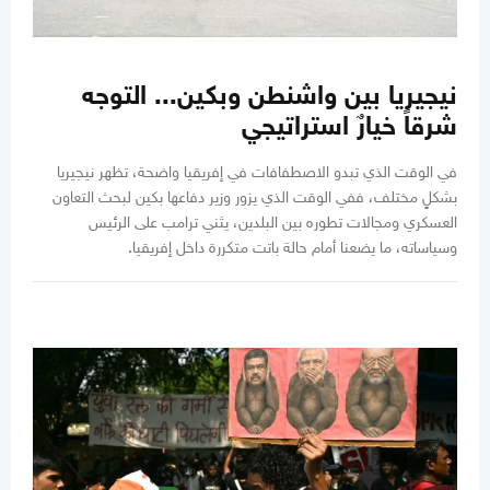
نيجيريا بين واشنطن وبكين... التوجه
شرقاً خيارٌ استراتيجي
في الوقت الذي تبدو الاصطفافات في إفريقيا واضحة، تظهر نيجيريا
بشكلٍ مختلف، ففي الوقت الذي يزور وزير دفاعها بكين لبحث التعاون
العسكري ومجالات تطوره بين البلدين، يثني ترامب على الرئيس
وسياساته، ما يضعنا أمام حالة باتت متكررة داخل إفريقيا.