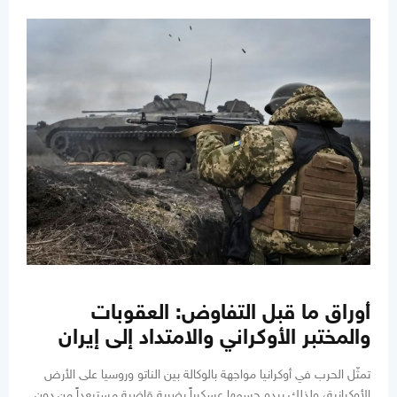
أوراق ما قبل التفاوض: العقوبات
والمختبر الأوكراني والامتداد إلى إيران
تمثّل الحرب في أوكرانيا مواجهة بالوكالة بين الناتو وروسيا على الأرض
الأوكرانية، ولذلك يبدو حسمها عسكرياً بضربة قاضية مستبعداً من دون