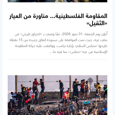
المقاومة الفلسطينية... مناورة من العيار
«الثقيل»
أُعلِنَ يوم الجمعة، 31 تموز 2026، عمّا وصف بـ «اختراق تاريخي» في
ملف غزة، حيث تمت الموافقة على مسودة اتفاق جديدة من 15 نقطة
طرحها «مجلس السلام» بإدارة ترامب، ووافقت عليه حركة المقاومة
الإسلامية في غزة «حماس»، بما فيه ما…