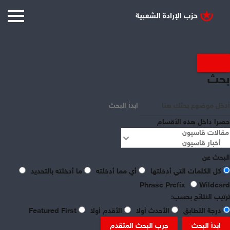
بحث
ابدأ البحث
حصرا داخل هذه الأقسام
البحث عن
كل الكلمات التي أدخلتها
أي مما أدخلته
ما أدخلته بالتحديد
Phrase Prefix
Wildcard
ترتيب النتائج بحسب:
درجة التطابق
الأحدث أولا
الأقدم أولا
Featured First
ابدأ البحث
جرب البحث المتقدم