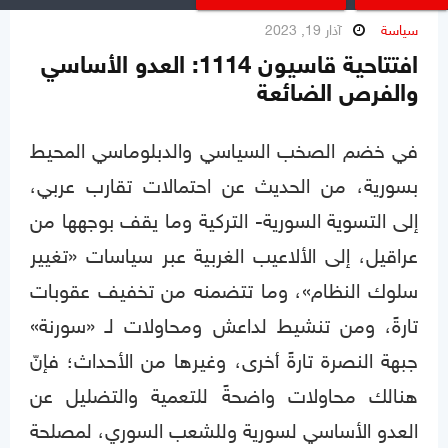
سياسة
آذار 19, 2023
افتتاحية قاسيون 1114: العدو الأساسي
والفرص الضائعة
في خضم الصخب السياسي والدبلوماسي المحيط
بسورية، من الحديث عن احتمالات تقارب عربي،
إلى التسوية السورية- التركية وما يقف بوجهها من
عراقيل، إلى الألاعيب الغربية عبر سياسات «تغيير
سلوك النظام»، وما تتضمنه من تخفيف عقوبات
تارةً، ومن تنشيط لداعش ومحاولات لـ «سورنة»
جبهة النصرة تارةً أخرى، وغيرها من الأحداث؛ فإنّ
هنالك محاولات واضحةً للتعمية والتضليل عن
العدو الأساسي لسورية وللشعب السوري، لمصلحة