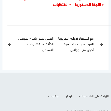
اللجنة الدستورية
الانتخابات
مع استنفاد أدواته التخريبية
الصين تغلق باب «الفوضى
الغرب يجرب حظه مرة
الخلّاقة» وتفتح باب
arrow_back
arrow_forward
أخرى مع الجولاني
الاستقرار
الإرادة على الفيسبوك
تويتر
يوتيوب
الموقع الرسمي لحزب الإرادة الشعبية.