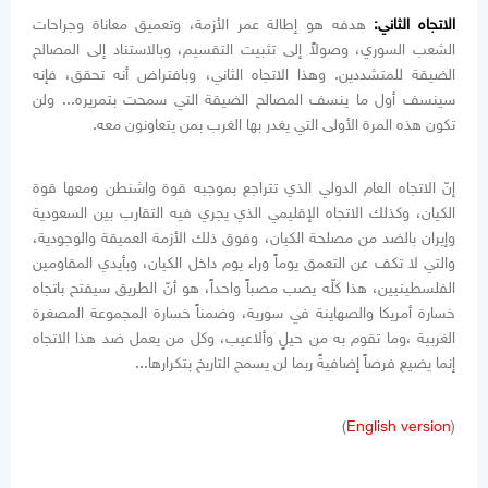
الاتجاه الثاني:
هدفه هو إطالة عمر الأزمة، وتعميق معاناة وجراحات
الشعب السوري، وصولاً إلى تثبيت التقسيم، وبالاستناد إلى المصالح
الضيقة للمتشددين. وهذا الاتجاه الثاني، وبافتراض أنه تحقق، فإنه
سينسف أول ما ينسف المصالح الضيقة التي سمحت بتمريره... ولن
تكون هذه المرة الأولى التي يغدر بها الغرب بمن يتعاونون معه.
إنّ الاتجاه العام الدولي الذي تتراجع بموجبه قوة واشنطن ومعها قوة
الكيان، وكذلك الاتجاه الإقليمي الذي يجري فيه التقارب بين السعودية
وإيران بالضد من مصلحة الكيان، وفوق ذلك الأزمة العميقة والوجودية،
والتي لا تكف عن التعمق يوماً وراء يوم داخل الكيان، وبأيدي المقاومين
الفلسطينيين، هذا كلّه يصب مصباً واحداً، هو أنّ الطريق سيفتح باتجاه
خسارة أمريكا والصهاينة في سورية، وضمناً خسارة المجموعة المصغرة
الغربية ،وما تقوم به من حيلٍ وألاعيب، وكل من يعمل ضد هذا الاتجاه
إنما يضيع فرصاً إضافيةً ربما لن يسمح التاريخ بتكرارها...
)
English version
(