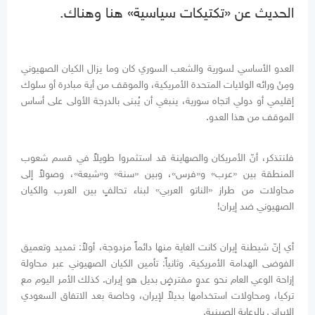
الحديث عن «تكتيكات سياسية» هنا وهناك.
العدو الأساسي لسورية والشعب السوري كان وما يزال الكيان الصهيوني
ومِنْ ورائه الولايات المتحدة الأمريكية، والموقف من أية مبادرة أو سلوك
إقليمي أو دولي اتجاه سورية، ينبغي أن يُبنى بالدرجة الأولى على أساس
الموقف من هذا العدو.
فلنتذكر، أنّ الأمريكان والصهاينة قد استثمروا طويلاً في قسم شعوب
المنطقة بين «عرب» و«فرس»، وبين «سنة» و«شيعة»، وصولاً إلى
محاولات من طراز «الناتو العربي» لبناء تحالفٍ بين العرب والكيان
الصهيوني ضد إيران!
أي إنّ شيطنة إيران كانت الغاية منها دائماً مزدوجة، أولاً: تمديد وتعميق
الفوضى الهدامة الأمريكية. وثانياً: تأمين الكيان الصهيوني عبر محاولة
إزاحة الوعي العام نحو عدوٍ مفترضٍ بديل هو إيران. كذلك الأمر اليوم مع
تركيا، ومحاولات استخدامها بديلاً لإيران، وخاصة بعد الاتفاق السعودي
الإيراني بالرعاية الصينية.