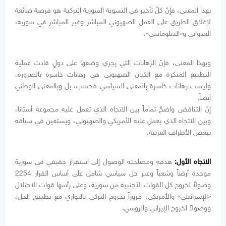
بهذا المعنى، فإنّ كلّ تأخير في التسوية السورية التركية هو فرصة ضائعة
لإغلاق الطريق على العمل الصهيوني المباشر وغير المباشر في سورية،
العدواني و«الدبلوماسي».
وبهذا المعنى، فإنّ الرهانات التي يجري وضعها على دولٍ قادت عملية
التطبيع المنكرة مع الكيان الصهيوني هي رهانات خاسرة بالضرورة،
وليست رهانات خاسرة بالمعنى السياسي فحسب، بل وبالمعنى الوطني
أيضاً.
إنّ التناقض واضحٌ تماماً بين الاتجاه الذي تعمل عليه مجموعة أستانا،
وبين الاتجاه الذي يعمل عليه الأمريكي والصهيوني، ويستعين في سياقه
ببعض الأطراف العربية.
الاتجاه الأول:
هدفه ومصلحته الوصول إلى استقرار حقيقي في سورية
موحدة أرضاً وشعباً وعبر حل سياسي شامل على أساس القرار 2254
وصولاً لخروج كل القوات الأجنبية من سورية، وعلى رأسها قوات الاحتلال
«الإسرائيلي» والأمريكي، مروراً بخروج التركي بالتوازي مع تطبيق الحل،
ووصولاً لخروج الإيراني والروسي.