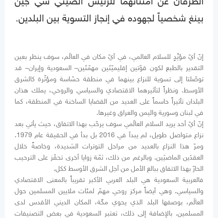
الطرفان عن امتنانهما للرئيس الصيني شي جين
بينغ شخصياً لجهوده في إنجاز التسوية بين البلدين.
إنّ أيّ مؤيِّدٍ للسلام العالمي، في أيّ مكان في العالَم، سوف ينظر بعين
التقدير بالطبع لكون قوّتين إقليميّتَين مهمّتَين– السعودية وإيران– قد
توصّلتا إلى تسوية للنزاع بينهما في منطقة حسّاسة ومؤثّرة كالشرق
الأوسط. ونظراً لتأثيرهما الاقتصادي والسياسي والروحي، يملك هذان
البلدان تأثيراً حاسماً على العديد من القضايا الساخنة في المنطقة، كما
في لبنان وسورية واليمن والعراق وغيرها.
إنّ أيّ أحد يريد السلام العالَمي سوف يرحّب بهذا الاتفاق، حيث يأتي بعد
نزاع متواصل طويل، لم يبدأ في 2016 بل بدأ في الحقيقة عام 1979.
ومرّ هذا النزاع بالعديد من مراحل التوترات الشديدة، وخاصةً خلال
العقدَين الماضيَين. وبالرغم من ذلك، ثمّة زوايا أخرى تحفّز على الترحيب
الحارّ بهذا الاتفاق ببالغ الأمل من أجل الشرق الأوسط ككل.
فالعربية السعودية هي البلد العربي الأكبر تقريباً بالمعنى الاقتصادي
والسياسي. وهي أيضاً مركز روحي مهمّ لمئات ملايين المسلمين حول
العالَم، بوصفها البلد الذي يحوي مكّة، المكان الديني الأقدس لدى
المسلمين. بالإضافة إلى ذلك، تعتبر السعودية في بعض التصنيفات