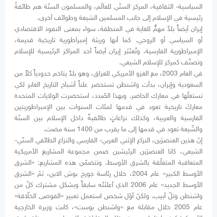
السياسية- الثقافية، المركز السنّي للعالَم، والمسلمون السنّة هم طائفةُ
رئيسية في الإسلام إلى جانب المسلمين الشيعة وطوائف أخرى.
إيران أيضاً بلدٌ مهمٌّ للغاية في المنطقة، سواء بمعنى النفوذ الاقتصادي
أو السياسي أو الروحي. كما أنها وريثة إمبراطورية تاريخية قديمة،
الإمبراطورية الفارسية. وتُعتَبَر إيران أيضاً أحد المراكز الرئيسية للإسلام
وتصنَّف كمركز للإسلام الشيعي.
في العام 2003، مع الغزو الأمريكي للعراق، وهو بلدٌ يتاخم حدودياً كلاً من
السعودية وإيران، بدأت واشنطن تستحضر علناً أشباح التاريخ الغابر لكي
تستغلّها في معارك الحاضر. وبهذا الصّدد، استحضرت الولايات المتحدة
معاركَ تاريخية تعود في قدمها لمئات السنوات بين الإمبراطوريتين
الفارسية والعربية، وكذلك نزاعاتٍ طائفيةً داخل الإسلام بين السنّة
والشّيعة تعود في قدمها إلى ما يقرب من 1400 سنة مضت.
إنّ هذين العنصرَين، النزاع الإثني العربي- الفارسي والنزاع الطائفي السنّي-
الشيعي، كانا العنصرَين الرئيسَين ضمن مجموعة المشاريع الأمريكية
المتعاقبة المتعلّقة بالشرق الأوسط. وتتضمّن هذه المشاريع: «الشرق
الأوسط الكبير» عام 2004، خلال رئاسة جورج بوش الابن، ثمّ «الشرق
الأوسط الجديد» عام 2006 الذي أعلنَتْه سابقاً وبشكل مشترك كلّ من
واشنطن وتلّ أبيب. ولكنّ أوّل شخص استعمل تعبير «الفوضى الخلّاقة»
عام 2005 خلال مقابلة مع «واشنطن بوست»، كانت وزيرة الخارجية