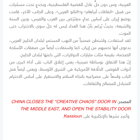
العربية، ومن دون حلٍّ عادل للقضية الفلسطينية، وبخدعٍ تحت مسمّيات
من قبيل «اتفاقات أبراهام» و«الناتو العربي». وعلى الجانب الآخر، قامت
بوضع إيران على أساسِ عداءٍ مفتَرَض بين العرب والفرس، وبين السنة
والشيعة، بحيثُ يُزعَم بأنّ هذا العداء ليس له حلّ سوى بالاحتراب حتى
الموت.
لقد استفادت واشنطن ضمنياً من النهب المستمر لبلدان الخليج العربي،
بدعوى أنها تحميهم من إيران. كما واستفادت أيضاً من صفقات الأسلحة
الضخمة، بقيمة مئات مليارات الدولارات، التي باعتها لبلدان الخليج.
إنّ هذا الاتفاق بوساطة صينية، يعني إغلاق الباب على أداة كبرى من
أدوات الفوضى الخلّاقة الأمريكية في الشرق الأوسط، ويعني أيضاً فتح
الباب واسعاً على مصراعيه باتجاه السلام والاستقرار على أساس الاحترام
المتبادل للمصالح والثقافات.
المصدر
:
CHINA CLOSES THE “CREATIVE CHAOS” DOOR IN
THE MIDDLE EAST, AND OPEN THE STABILITY DOOR
وأعيد نشرها بالإنكليزية على
Kassioun
.