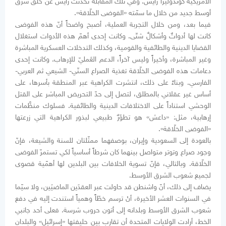
الأمريكية كوندوليزا رايس. وفي تلك المقابلة تحدّثت رايس عن خلق شرق
أوسط جديد من خلال ما سمّته «الفوضى الخلّاقة».
فيما بعد، ومن خلال التجربة العملية، أصبح واضحاً أنّ هذه الفوضى
كانت لها أدواتٌ وأشكالٌ شتّى. وكانت إحدى أهمّ هذه الأدوات استغلال
القضايا الدينية والطائفية والقومية، وكذلك التدخلات العسكرية المباشرة
وغير المباشرة، وأخيراً وليس آخراً، الدعم العَمليّ للإرهاب. وكانت إحدى
دعامات هذه الفوضى الخلّاقة تغذية الصراع السنّي- الشيعي ثم العربي-
الفارسي. وبناءً على ذلك، انتشرت الكراهية عبر المنطقة بأسرها، على
أساس غير عقلاني بالمطلق، لتصل إلى حدّ التحريض المباشر على القتل
الوحشي استناداً على الاختلافات الدينية والطائفية. فسلوك منظَّمات
إرهابية، مثل: «داعش» هو تطوّرٌ طبيعي لبذور الكراهية التي زرعتها
«الفوضى الخلّاقة».
بالعودة إلى السعودية وإيران، بوصفهما ممثّلتان للسنة والشيعة، فإنّ
وجود صراع وتوتر متواصل بينهما كان شرطاً أساسياً لكي تستمرّ الفوضى
الخلّاقة. وبالتالي، فإنّ تسوية الخلافات بين البلدين لها أهمّية قصوى
لجميع شعوب الشرق الأوسط.
يضاف إلى ذلك، أنّ واشنطن قد حاولت عبر العقدَين الماضيَين، ولا سيّما
في السنوات العشر الأخيرة، أنْ ترسم خطّاً وهمياً استندت إليه في دفع
شعوب الشرق الأوسط وبلدانه إلى أتون حروب شرسة. فعلى أحد جانبي
الخط، أرادت الولايات المتحدة أن تقارب بين حليفتها «إسرائيل» والبلدان