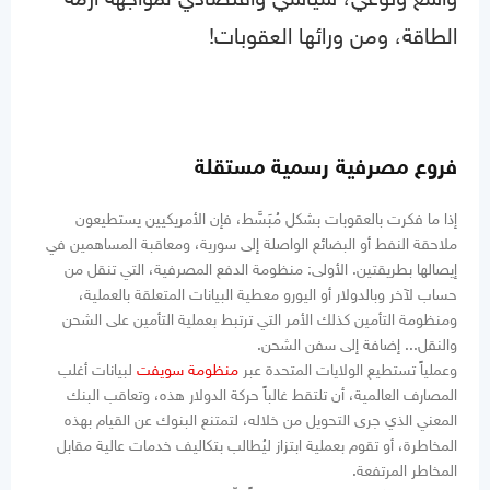
الطاقة، ومن ورائها العقوبات!
فروع مصرفية رسمية مستقلة
إذا ما فكرت بالعقوبات بشكل مُبَسَّط، فإن الأمريكيين يستطيعون
ملاحقة النفط أو البضائع الواصلة إلى سورية، ومعاقبة المساهمين في
إيصالها بطريقتين. الأولى: منظومة الدفع المصرفية، التي تنقل من
حساب لآخر وبالدولار أو اليورو معطية البيانات المتعلقة بالعملية،
ومنظومة التأمين كذلك الأمر التي ترتبط بعملية التأمين على الشحن
والنقل... إضافة إلى سفن الشحن.
وعملياً تستطيع الولايات المتحدة عبر
منظومة سويفت
لبيانات أغلب
المصارف العالمية، أن تلتقط غالباً حركة الدولار هذه، وتعاقب البنك
المعني الذي جرى التحويل من خلاله، لتمتنع البنوك عن القيام بهذه
المخاطرة، أو تقوم بعملية ابتزاز ليُطالب بتكاليف خدمات عالية مقابل
المخاطر المرتفعة.