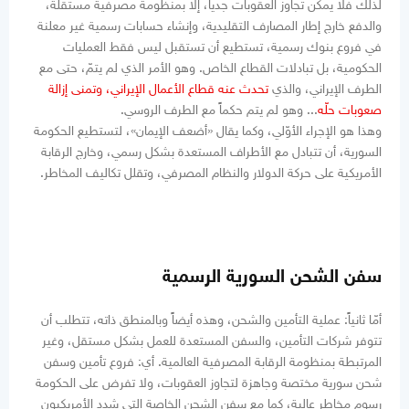
لذلك فلا يمكن تجاوز العقوبات جدياً، إلّا بمنظومة مصرفية مستقلة،
والدفع خارج إطار المصارف التقليدية، وإنشاء حسابات رسمية غير معلنة
في فروع بنوك رسمية، تستطيع أن تستقبل ليس فقط العمليات
الحكومية، بل تبادلات القطاع الخاص. وهو الأمر الذي لم يتمّ، حتى مع
الطرف الإيراني، والذي
تحدث عنه قطاع الأعمال الإيراني، وتمنى إزالة
صعوبات حلّه
... وهو لم يتم حكماً مع الطرف الروسي.
وهذا هو الإجراء الأوّلي، وكما يقال «أضعف الإيمان»، لتستطيع الحكومة
السورية، أن تتبادل مع الأطراف المستعدة بشكل رسمي، وخارج الرقابة
الأمريكية على حركة الدولار والنظام المصرفي، وتقلل تكاليف المخاطر.
سفن الشحن السورية الرسمية
أمّا ثانياً: عملية التأمين والشحن، وهذه أيضاً وبالمنطق ذاته، تتطلب أن
تتوفر شركات التأمين، والسفن المستعدة للعمل بشكل مستقل، وغير
المرتبطة بمنظومة الرقابة المصرفية العالمية. أي: فروع تأمين وسفن
شحن سورية مختصة وجاهزة لتجاوز العقوبات، ولا تفرض على الحكومة
رسوم مخاطر عالية، كما مع سفن الشحن الخاصة التي شدد الأمريكيون