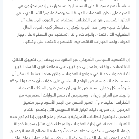
سياسياً بقدرة سورية على الاستمرار والاستقرار، بل إنهم مجرّبون في
القدرة على تجاوز العقوبات الغربية المفروضة عليهم! الأمر الذي يبقي
العائق الأساسي هو في الأطراف المحلية، في القوى التي تعلم أن
خطوات جدية ومن هذا النوع، تؤدي إلى خسائر كبرى لقوى المال
الطفيلية التي تتغذى بالأزمات، والتي تستفيد من السطوة على جهاز
الدولة، وتحد الخيارات الاقتصادية، لتنحصر بالاعتماد على وكلائها.
إن التصعيد السياسي الأمريكي عبر العقوبات، يهدف إلى تضييق الخناق
الاقتصادي، ولكنه يعتمد إلى حدٍ كبير، على ممانعة قوى الفساد الكبير
لأية خطوات جدية في مواجهة العقوبات. ولكن هذه العملية لا يمكن أن
تستمر طويلاً، وسيفرض الواقع السياسي على هؤلاء، أن يخضعوا للتوجّه
شرقاً بشكل فعلي، سيفرض عليهم أن تفتح طرق السكك الحديدية،
والربط مع العراق وإيران، وسيفرض أن تفتح البوابات المصرفية مع
الأطراف الحليفة، وأن تسير السفن من البحر الأسود وعبر مضيق
الدردنيل إلى سورية، ليتم تجاوز قناة السويس التي يضطر النظام
المصري للرضوخ للطلبات الأمريكية بالسماح ومنع المرور. إذا لم تجرِ هذه
التغيرات الجدية، في إدارة العقوبات والمرحلة، فإن فشل سورية كدولة،
وإيقاد الفوضى سيكون مدخله اقتصادياً، وعماده المصالح النفعية وضيق
الأفق لقوى الفساد الكبير المحلية، التي تحكم سلوك جهاز الدولة. ولكن