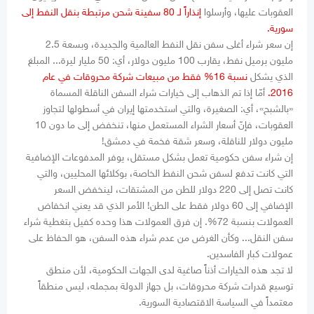
العقوبات عليها، وأرسلوا
إنذاراً لـ 80 سفينة شحن مرتبطة بنقل النفط إلى
سورية.
إن سعر شراء أغلى سفن نقل النفط العالمية والجديدة، وبسعة 2.5
مليون برميل نفط، يقارب 100 مليون دولار، أي: 50 مليار ليرة... المبلغ
الذي يشكل
نسبة 16% فقط من مبيعات شركة محروقات في عام
2016.
أمّا إذا تم الذهاب إلى خيارات شراء السفن الناقلة المسماة
«بالشبح»، أي: الصغيرة، والتي استخدمتها إيران في أسطولها لتجاوز
العقوبات، فإنّ أسعار الشراء المستعمل منها، تنخفض إلى ما دون 10
مليون دولار للناقلة، وسعر شقة فخمة في دمشق!
إن شراء سفن حكومية تعمل بشكل مستقل، يوفر المدفوعات الإضافية
التي كانت تدفع لسفن شحن النفط الخاصة، بوكلائها المحليين، والتي
كانت تصل إلى 220 دولار للطن من المشتقات، لينخفض السعر
الإضافي إلى 60 دولار فقط على الطن! الأمر الذي قد يعني انخفاض
العمولات بنسبة 72%. إن فرق العمولات هذا وحده كفيل بتغطية شراء
سفن النقل... وكأن الغرض من عدم شراء هذه السفن، هو الحفاظ على
عمولات كبار الفاسدين.
لا تجد هذه الخيارات أذناً صاغية لدى الجهات الحكومية، لأن منطق
توسيع قدرات شركة محروقات، بل جهاز الدولة بمجمله، ليس منطقاً
معتمداً في السياسة الاقتصادية السورية.