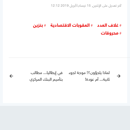
آخر تعديل على الإثنين, 15 نيسان/أبريل 2019 12:12
غلاف العدد
العقوبات الاقتصادية
بنزين
محروقات
لماذا يلجؤون؟! موجة لجوء
في إيطاليا... مطالب
arrow_back
arrow_forward
ثانية... أم عودة!
بتأميم البنك المركزي