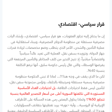
قرار سياسي- اقتصادي
إن ما يحتاج إليه تجاوز العقوبات، هو قرار سياسي- اقتصادي، بإنشاء آليات
مصرفية مستقلة عن منظومة الدولار المصرفية، وببناء استقلالية في
عملية التأمين والشحن، الأمر الذي يتطلب وضع مخصصات لزيادة قدرات
جهاز الدولة، وتزويده بسفن نقل. العملية التي تعيد عائداً سياسياً
واقتصادياً مباشراً، إذ تتيح التحرر من كلف المخاطر والتأمين المرتفعة التي
يفرضها الوسطاء، والتي قال رئيس حكومة سابق، أنها ترفع التكلفة
بنسبة 40%.
لكن ما الذي يقف في وجه هذا؟!... لماذا لا تبني الحكومة منظومة
مصرفية رسمية مستقلة ومرتبطة بالحلفاء، وتؤمن مجموعة سفن نقل،
لتأمين ليس فقط احتياجات الطاقة،
بل احتياجات الغذاء الأساسية
المستوردة التي تكلفتها السورية أعلى من أسعار التصدير العالمية بنسبة
تتجاوز 50%؟
ولماذا يحاول البعض رمي هذه المسألة على الأطراف
الإيرانية أو الروسية... وأية «عورة» يريد تغطيتها بتقاذف المسؤوليات
هذه؟! إن المنطق السياسي يقول: إن الأطراف السياسية الحليفة، معنية