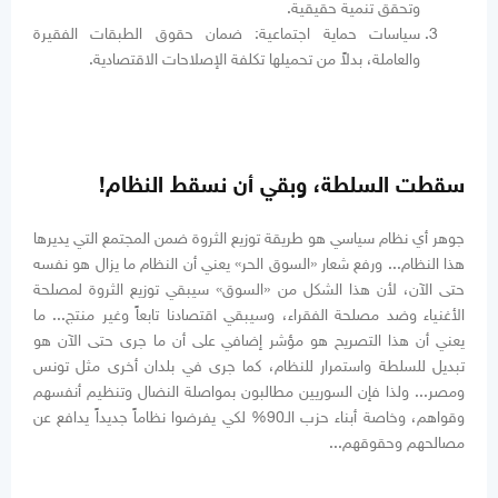
وتحقق تنمية حقيقية.
سياسات حماية اجتماعية: ضمان حقوق الطبقات الفقيرة
والعاملة، بدلاً من تحميلها تكلفة الإصلاحات الاقتصادية.
سقطت السلطة، وبقي أن نسقط النظام!
جوهر أي نظام سياسي هو طريقة توزيع الثروة ضمن المجتمع التي يديرها
هذا النظام... ورفع شعار «السوق الحر» يعني أن النظام ما يزال هو نفسه
حتى الآن، لأن هذا الشكل من «السوق» سيبقي توزيع الثروة لمصلحة
الأغنياء وضد مصلحة الفقراء، وسيبقي اقتصادنا تابعاً وغير منتج... ما
يعني أن هذا التصريح هو مؤشر إضافي على أن ما جرى حتى الآن هو
تبديل للسلطة واستمرار للنظام، كما جرى في بلدان أخرى مثل تونس
ومصر... ولذا فإن السوريين مطالبون بمواصلة النضال وتنظيم أنفسهم
وقواهم، وخاصة أبناء حزب الـ90% لكي يفرضوا نظاماً جديداً يدافع عن
مصالحهم وحقوقهم...