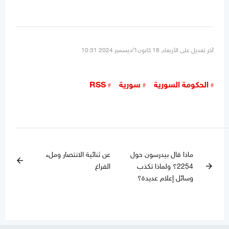
آخر تعديل على الأربعاء, 18 كانون1/ديسمبر 2024 10:31
الحكومة السورية
سورية
RSS
ماذا قال بيدرسون حول
عن ثنائية الانتصار وملء
arrow_back
2254؟ ولماذا تكذب
الفراغ
arrow_forward
وسائل إعلام عديدة؟