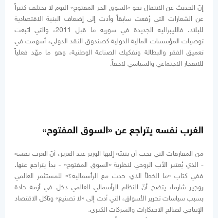
إنّ الحديث عن الانتقال نحو «السوق الحر المفتوح» اليوم لا يختلف كثيراً
عن الشعارات التي رُفعت سابقاً وأدت إلى إضعاف البنية الاقتصادية
للبلاد. فالليبرالية الجديدة في سورية ما قبل 2011، والتي اتبعت
توصيات المؤسسات المالية الدولية كصندوق النقد الدولي، أسهمت في
تعميق الفقر والبطالة وتفكيك الصناعة الوطنية، وهو ما مهّد فعلياً
للانفجار الاجتماعي والسياسي لاحقاً.
الغرب نفسه يتراجع عن «السوق المفتوح»
من المفارقات التي يجب أن يتنبّه إليها الوزير عبد العزيز، أنّ الغرب نفسه
- الذي يُعتبر الأب الروحي لنظرية «السوق المفتوح» - بدأ يتراجع عنها.
ففي كتاب «ما الخطأ الذي حدث مع الرأسمالية؟» للمستثمر العالمي
روجير شارما، يتضح أنّ النظام الرأسمالي العالمي دخل في أزمة حادة
بسبب سياسات تحرير الأسواق، التي أدت إلى «لا تصنيع» وتآكل الاقتصاد
الإنتاجي لصالح الاحتكارات والشركات الكبرى.