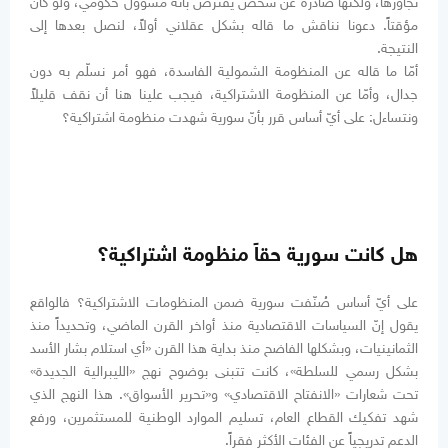
تجاوزها، ولكنّها صادرة عن شخص يُفترض بأنّه مسؤول حكومي، ولو كان
مؤقتاً. دعونا نناقش ما قاله بشكل عقلاني أولاً، لنصل بعدها إلى
النتيجة.
أمّا ما قاله عن المنظومة الشمولية الفاسدة، فهو أمر نسلّم به دون
جدال، وأمّا عن المنظومة الاشتراكية، فيجب علينا هنا أن نقف قليلاً
ونتساءل: على أيّ أساس قرر بأنّ سورية شهدت منظومة اشتراكية؟
هل كانت سورية حقاً منظومة اشتراكية؟
على أيّ أساس صُنّفت سورية ضمن المنظومات الاشتراكية؟ فالواقع
يقول إنّ السياسات الاقتصادية منذ أواخر القرن الماضي، وتحديداً منذ
الثمانينيات، وبشكلها الفاضح منذ بداية هذا القرن «أي استلام بشار الأسد
بشكل رسمي للسلطة»، كانت تتبنى بوضوح نهج «الليبرالية الجديدة»
تحت شعارات «الانفتاح الاقتصادي» و«تحرير الأسواق». هذا النهج الذي
شهد تفكيك القطاع العام، تسليم الموارد الوطنية للمستثمرين، ورفع
الدعم تدريجياً عن الفئات الأكثر فقراً.