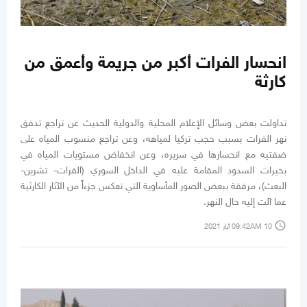
انحسار الفرات أكبر من جريمة وأعمق من
كارثة
تداولت بعض وسائل الإعلام المحلية والدولية الحديث عن تراجع تدفق
نهر الفرات بسبب حجب تركيا لمياهه، وعن تراجع منسوب المياه على
ضفتيه مع انحسارها في سريره، وعن انخفاض مستويات المياه في
بحيرات السدود المقامة عليه في الداخل السوري (الفرات- تشرين-
البعث)، مرفقة ببعض الصور المأساوية التي تعكس جزءاً من الآثار الكارثية
عما آلت إليه حال النهر.
access_time
09:42AM 10 أيار 2021