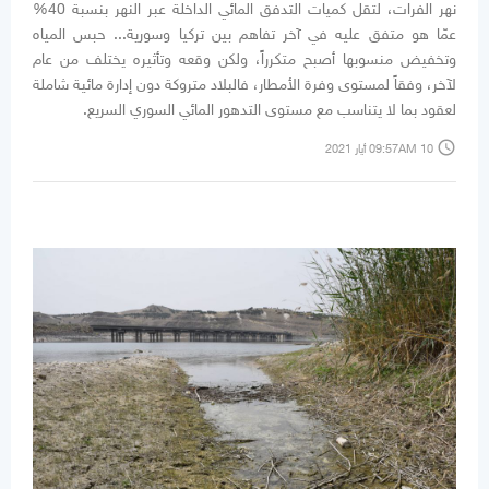
نهر الفرات، لتقل كميات التدفق المائي الداخلة عبر النهر بنسبة 40%
عمّا هو متفق عليه في آخر تفاهم بين تركيا وسورية... حبس المياه
وتخفيض منسوبها أصبح متكرراً، ولكن وقعه وتأثيره يختلف من عام
لآخر، وفقاً لمستوى وفرة الأمطار، فالبلاد متروكة دون إدارة مائية شاملة
لعقود بما لا يتناسب مع مستوى التدهور المائي السوري السريع.
access_time
09:57AM 10 أيار 2021