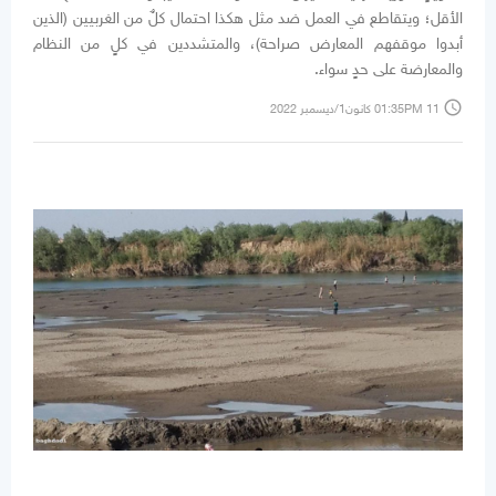
الأقل؛ ويتقاطع في العمل ضد مثل هكذا احتمال كلٌ من الغربيين (الذين
أبدوا موقفهم المعارض صراحة)، والمتشددين في كلٍ من النظام
والمعارضة على حدٍ سواء.
access_time
01:35PM 11 كانون1/ديسمبر 2022