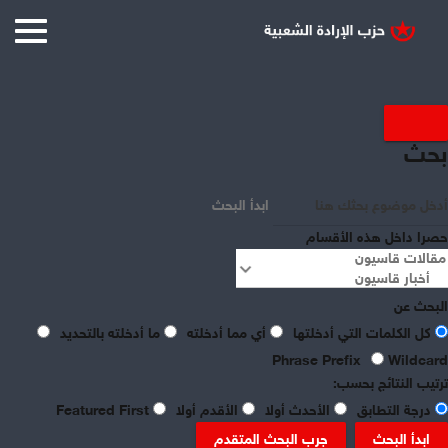
عرض العناصر حسب علامة : نهر
بحث
الفرات
ابدأ البحث
حصرا داخل هذه الأقسام
البحث عن
كل الكلمات التي أدخلتها
أي مما أدخلته
ما أدخلته بالتحديد
Phrase Prefix
Wildcard
ترتيب النتائج بحسب:
درجة التطابق
الأحدث أولا
الأقدم أولا
Featured First
ابدأ البحث
جرب البحث المتقدم