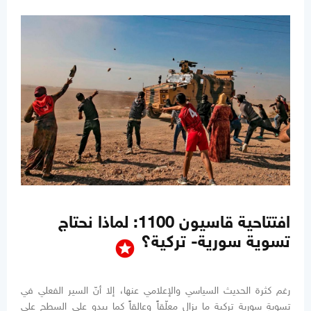
افتتاحية قاسيون 1100: لماذا نحتاج
تسوية سورية- تركية؟
stars
رغم كثرة الحديث السياسي والإعلامي عنها، إلا أنّ السير الفعلي في
تسويةٍ سورية تركية ما يزال معلّقاً وعالقاً كما يبدو على السطح على