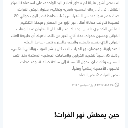
لم تمض أشهر قليلة لم تتجاوز أصابع اليد الواحدة، على استضافة المركز
الثقافي في أبي رمانة لأمسية شعرية وغنائية، بعنوان نبض الفرات،
حيث قدم فيها عدد من الشعراء من أبناء محافظة دير الزور، حوالي 20
قصيدة تناولت معاناة أهالي دير الزور من الحصار وهيمنة التنظيم
الفاشي التكفيري داعش، وكذلك قدم الفنانان المطربان عبد الوهاب
الفراتي وحسين حدواي عدة أغانٍ، تعبر عن ذلك، ناهيك أن طبيعة الغناء
الفراتي الذي يتسم بالدفء والحنية والحزن، نتيجة عوامل البيئة
الصحراوية، وفيضان نهر الفرات الذي كان ينشر الموت وبالتالي المآسي،
وذلك كان سبباً لتقديم القرابين والمناحات الجماعية الممتدة منذ آلاف
السنين، وكادت أن تتحول الأمسية إلى مناحة جماعية، وقد غطت
قاسيون الأمسية إعلامياً وفنياً.
نبض الفرات 2نبض الحياة
access_time
12:00AM 24 أيلول/سبتمبر 2017
حين يعطش نهر الفرات!