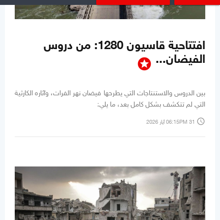
افتتاحية قاسيون 1280: من دروس
الفيضان...
stars
بين الدروس والاستنتاجات التي يطرحها فيضان نهر الفرات، وآثاره الكارثية
التي لم تتكشف بشكل كامل بعد، ما يلي:
access_time
06:15PM 31 أيار 2026