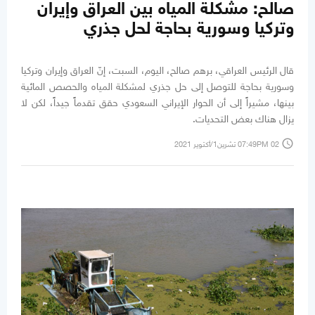
صالح: مشكلة المياه بين العراق وإيران
وتركيا وسورية بحاجة لحل جذري
قال الرئيس العراقي، برهم صالح، اليوم، السبت، إنّ العراق وإيران وتركيا
وسورية بحاجة للتوصل إلى حل جذري لمشكلة المياه والحصص المائية
بينها، مشيراً إلى أن الحوار الإيراني السعودي حقق تقدماً جيداً، لكن لا
يزال هناك بعض التحديات.
access_time
07:49PM 02 تشرين1/أكتوير 2021