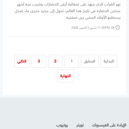
نهر الفرات الذي شهد على ضفافه أرقى الحضارات وشرب منه أشهر
منتجي الحضارة في تاريخ هذا العالم، تحول إلى مجرد مجرى ماء ضحل
يستطيع الأولاد المشي بين ضفتيه.
access_time
11:00PM 09 تشرين1/أكتوير 2006
البداية
السابق
1
2
3
التالي
النهاية
الإرادة على الفيسبوك
تويتر
يوتيوب