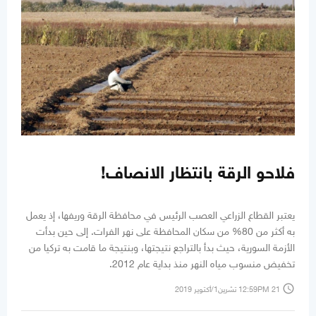
فلاحو الرقة بانتظار الانصاف!
يعتبر القطاع الزراعي العصب الرئيس في محافظة الرقة وريفها، إذ يعمل
به أكثر من 80% من سكان المحافظة على نهر الفرات. إلى حين بدأت
الأزمة السورية، حيث بدأ بالتراجع نتيجتها، وبنتيجة ما قامت به تركيا من
تخفيض منسوب مياه النهر منذ بداية عام 2012.
access_time
12:59PM 21 تشرين1/أكتوير 2019