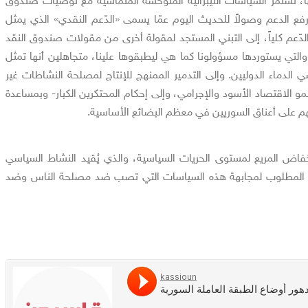
ا، تستمر السياسات الليبرالية المتوحشة المتماشية مع توصيات صندوق
رفع الدعم وصولاً للحديث اليوم عمّا يسمى «الدّعم النقدي» الذي يمثل
دّعم كلياً، إلى التبني المستجد لمقولة أخرى من مقولات صندوق النقد
 والتي يستوردها مسؤولونا كما هي ليطبقوها علينا، متجاهلين أنها تمثل
 الدماء الدوليين. وإلى التدمير الممنهج للإنتاج لمصلحة النشاطات غير
لنمو الاقتصاد الأسود والإجرامي، وإلى إحكام المحتكرين الكبار- وبمساعدة
م على أعناق السوريين في معظم البضائع الأساسية.
خفاض المريع لمستوى الحريات السياسية، والذي يُقيد النشاط السياسي
ي المطلوب لمجابهة هذه السياسات التي تصب ضد مصلحة الناس وضد