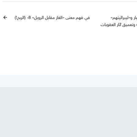
ر و«ليبراليتهم»
في فهم معنى «الغاز مقابل الروبل» 8- (الربح!)
arrow_back
تعميق آثار العقوبات