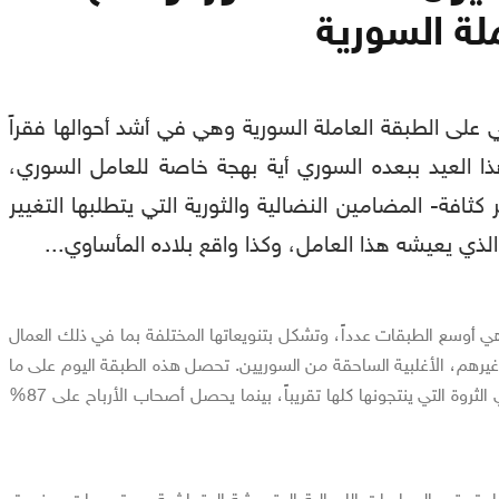
لة السورية
ي على الطبقة العاملة السورية وهي في أشد أحوالها فقراً
هذا العيد ببعده السوري أية بهجة خاصة للعامل السوري،
كثافة- المضامين النضالية والثورية التي يتطلبها التغيير
 الذي يعيشه هذا العامل، وكذا واقع بلاده المأساوي...
ي أوسع الطبقات عدداً، وتشكل بتنويعاتها المختلفة بما في ذلك العمال
وغيرهم، الأغلبية الساحقة من السوريين. تحصل هذه الطبقة اليوم على ما
لا يزيد عن 13% من إجمالي الثروة التي ينتجونها كلها تقريباً، بينما يحصل أصحاب الأرباح على 87%