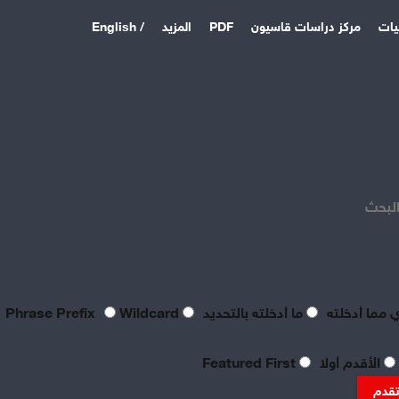
يات
مركز دراسات قاسيون
PDF
المزيد
/ English
اخر المقالات
منذ 4 أيام
بصراحة مطالب العمال بالعدالة
اليوم لا تتعدى الحد الأدنى
البحث
للحياة
منذ 4 أيام
تعقيبٌ عمالي على طروحات
الصناعي نور الدين سمحا حول
واقع الصناعة النسيجية
 مما أدخلته
ما أدخلته بالتحديد
Phrase Prefix
Wildcard
السورية: «عن جد نزعتا»
منذ 4 أيام
الأقدم أولا
Featured First
تنظيم العمال: ضرورة
موضوعية للدفاع عن الحقوق
تقدم