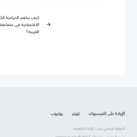
كيف ساهم الحرامية الكبا
الاقتصادية في مضاعفة و
arrow_forward
الغربية؟
الإرادة على الفيسبوك
تويتر
يوتيوب
الموقع الرسمي لحزب الإرادة الشعبية.
جميع الحقوق محفوظة، kassioun.org @ 2017