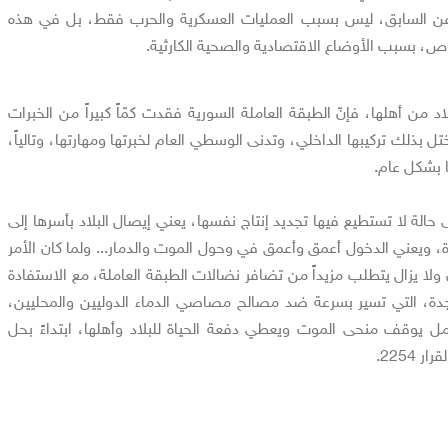
 السابق، ليس بسبب العمليات العسكرية والحرب فقط، بل في هذه
ص، بسبب الأوضاع الاقتصادية والصحية الكارثية.
د من أهلها، فإنّ الطبقة العاملة السورية فقدت كمّاً كبيراً من الخبرات
تل بذلك تركيبها الداخلي، وتدنى الوسطي العام لخبرتها ومهارتها، وتالياً،
ا بشكل عام.
ى حالة لا تستطيع فيها تجديد إنتاج نفسها، يعني إيصال البلاد بأسرها إلى
ة، ويعني الدخول أعمق وأعمق في وحول الموت والدمار... ولما كان الأمر
ن ولا يزال يتطلب مزيداً من تضافر نضالات الطبقة العاملة، مع الاستفادة
دة، التي تسير بسرعة ضد مصالح مصاصي الدماء الدوليين والمحليين،
ل يوقف منحى الموت ويعطي دفعة الحياة للبلاد وأهلها، ابتداءً بحل
2254.