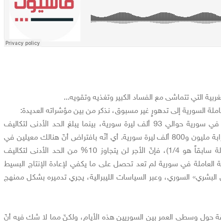
بية التي تتماشى مع الفساد الكبير وتغذيه وتقويه...
ملة السورية إلى تدهورٍ غير مسبوق، نذكر من بين مؤشراته العديدة:
يبلغ الحد الأدنى للأجر في سورية حوالي 93 ألف ليرة سورية، بينما يبلغ الحد الأدنى لتكاليف
معيشة أسرة من 5 أفراد قرابة مليون و800 ألف ليرة سورية. أي أنّه بافتراض أنّ هنالك معيلين في
كل أسرة (كان وسطي الإعالة سابقاً هو 1/4)، فإنّ الأجر لن يتجاوز 10% من الحد الأدنى لتكاليف
قة العاملة في سورية لم تعد تحصل على ما يكفي لإعادة الإنتاج البسيط
ل البشري» السوري، وعبر السياسات الليبرالية، يجري تدميره بشكل ممنهج
ول وسطي العمر بين السوريين هذه الأيام، ولكنّ مما لا شك فيه أنّ