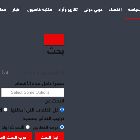
ياسة
اقتصاد
عربي دولي
تقارير وآراء
مكتبة قاسيون
أخبار
محل
بحث
ابدأ 
حصرا داخل هذه الأقسام
البحث عن
كل الكلمات التي أدخلتها
أي
ترتيب النتائج بحسب:
درجة التطابق
الأحدث أولا
ابدأ البحث
جرب البحث الم