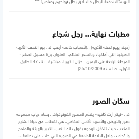
البهيميّالبندقية للرجال فالبنادق رجالٌ أرواحهم رصاص!!***
مطبات نهاية... رجل شجاع
(مينه يبيع تحفه الأثرية) ..(لأسباب خاصة أرغب في بيع التحف الأثرية
الصينية التي أملكها، وبالسعر الملائم.. العنوان برزة مسبق الصنع -
المرحلة الرابعة على اليمين - خزان الكهرباء مباشرة - بناء 47 الطابق
الأول.. حنا مينه 25/10/2009)
سكّان الصور
في «نينار آرت كافيه» يقدّم المصور الفوتوغرافي بسام دياب مجموعة
صور بالأبيض والأسود لأناس المقاهي. هي لقطات من حياة الشارع
المتعب حيث تتكفّل الوجوه بقول ذلك التعب الكبير بالهيئة والملمح
والأخاديد. ولعل البلاغة الدامغة في الصورة التي حلت على بطاقة…