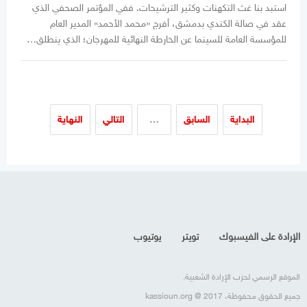
استبد بنا غث التكهنات وكثير الترشيحات. ففي المؤتمر الصحفي الذي
عقد في صالة الكندي بدمشق، أفرج «محمد الأحمد» المدير العام
للمؤسسة العامة للسينما عن الخارطة النهائية للمهرجان؛ الذي ينطلق…
البداية
السابق
…
التالي
النهاية
الإرادة على الفيسبوك
تويتر
يوتيوب
الموقع الرسمي لحزب الإرادة الشعبية.
جميع الحقوق محفوظة، kassioun.org @ 2017