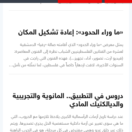
بشكل بسيط من خلال الحفاظ على بعض المشاهد، إنما…
«ما وراء الحدود»: إعادة تشكيل المكان
يمثل معرض «ما وراء الحدود» الذي أقامته صالة «رفيا» الدمشقية
لعشرة من الفنانين الفلسطينيين الشباب نظرة إلى الفنون المعاصرة:
(فيديو آرت، تصوير، أداء، تجهيز...). فهذه الفنون التي راجت في
السنوات الأخيرة، لاقت ازدهاراً خاصاً في فلسطين، لما تمثّله من تأمل…
دروس في التطبيق.. المانوية والتجريبية
والديالكتيك المادي
عند دراسة تاريخ أزمات الرأسمالية الكبرى يلاحظ تلازمها مع الحروب، التي
ما هي سوى تعبير عن أزمة داخلية مستعصية الحل يجري تصديرها. ويتم
ذلك عبر خلق عدو وهمي مفترض في كل مرحلة، هو في الحرب الراهنة