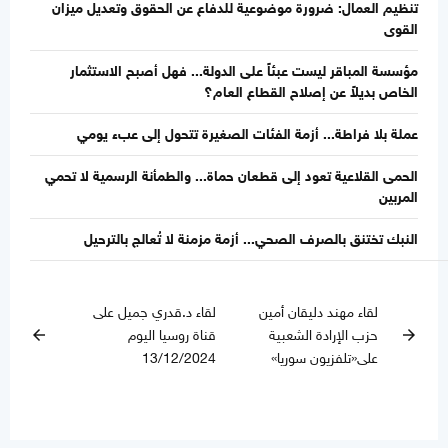
تنظيم العمال: ضرورة موضوعية للدفاع عن الحقوق وتعديل ميزان
القوى
مؤسسة المباقر ليست عبئاً على الدولة... فهل أصبح الاستثمار
الخاص بديلاً عن إصلاح القطاع العام؟
عملة بلا فراطة... أزمة الفئات الصغيرة تتحول إلى عبء يومي
الحمى القلاعية تعود إلى قطعان حماة... والطمأنة الرسمية لا تحمي
المربين
النبك تختنق بالصرف الصحي... أزمة مزمنة لا تُعالج بالترحيل
لقاء مهند دليقان أمين
لقاء د.قدري جميل على
حزب الإرادة الشعبية
قناة روسيا اليوم
arrow_back
arrow_forward
على«تلفزيون سوريا»
13/12/2024