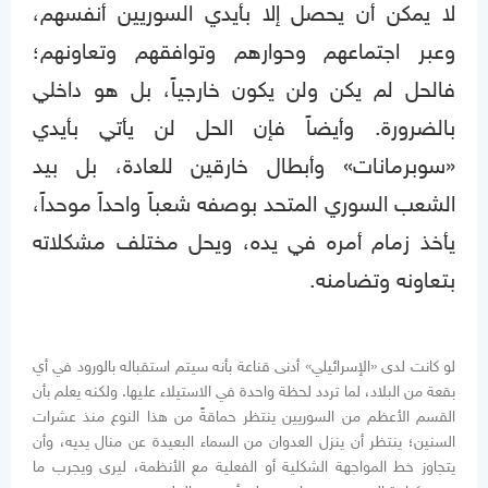
لا يمكن أن يحصل إلا بأيدي السوريين أنفسهم،
وعبر اجتماعهم وحوارهم وتوافقهم وتعاونهم؛
فالحل لم يكن ولن يكون خارجياً، بل هو داخلي
بالضرورة. وأيضاً فإن الحل لن يأتي بأيدي
«سوبرمانات» وأبطال خارقين للعادة، بل بيد
الشعب السوري المتحد بوصفه شعباً واحداً موحداً،
يأخذ زمام أمره في يده، ويحل مختلف مشكلاته
بتعاونه وتضامنه.
لو كانت لدى «الإسرائيلي» أدنى قناعة بأنه سيتم استقباله بالورود في أي
بقعة من البلاد، لما تردد لحظة واحدة في الاستيلاء عليها. ولكنه يعلم بأن
القسم الأعظم من السوريين ينتظر حماقةً من هذا النوع منذ عشرات
السنين؛ ينتظر أن ينزل العدوان من السماء البعيدة عن منال يديه، وأن
يتجاوز خط المواجهة الشكلية أو الفعلية مع الأنظمة، ليرى ويجرب ما