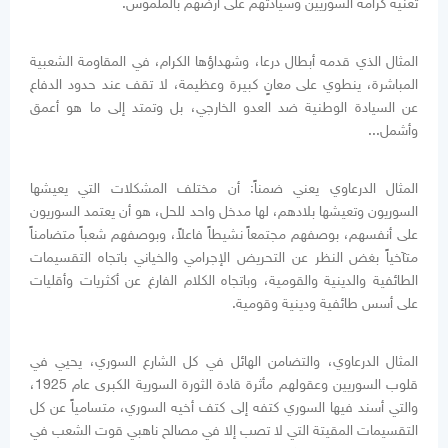
تعنيه كرامة السوريين وسيادتهم على أرضهم بالملموس.
المثال الذي قدمه أبطال درعا، وشهداؤها الكرام، في المقاومة الشعبية
المباشرة، ينطوي على معانٍ كبيرة وعظيمة، لا تقف عند حدود الدفاع
عن السيادة الوطنية ضد العدو الخارجي، بل وتمتد إلى ما هو أعمق
وأشمل...
المثال الدرعاوي يعني ضمناً: أن مختلف المشكلات التي يعيشها
السوريون وتعيشها بلادهم، لها مدخل واحد للحل، هو أن يعتمد السوريون
على أنفسهم، بوصفهم مجتمعاً نشيطاً فاعلاً، وبوصفهم شعباً متضامناً
متآخياً بغض النظر عن التحريض الإجرامي والخياني باتجاه التقسيمات
الطائفية والدينية والقومية، وباتجاه الكلام الفارغ عن أكثريات وأقليات
على أسس طائفية ودينية وقومية.
المثال الدرعاوي، والتضامن الهائل في كل الشارع السوري، يحيي في
قلوب السوريين وعقولهم مأثرة قادة الثورة السورية الكبرى عام 1925،
والتي أسند فيها السوري كتفه إلى كتف أخيه السوري، متسامياً عن كل
التقسيمات المقيتة التي لا تصب إلا في مصالح ناهبي قوت الشعب في