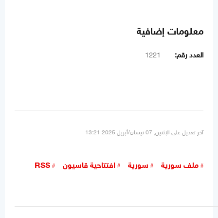
معلومات إضافية
العدد رقم:
1221
آخر تعديل على الإثنين, 07 نيسان/أبريل 2025 13:21
ملف سورية
سورية
افتتاحية قاسيون
RSS