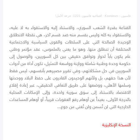
قاسيون - Kassioun
·
افتتاحية قاسيون 1221: جرعة الأمل!
القناعة بقدرة الشعب السوري، والاستناد إليه والاستقواء به لا عليه،
والاستقواء به كله وليس بقسم منه ضد قسم آخر، هي نقطة الانطلاق
الوحيدة الصالحة التي على السلطات والقوى السياسية والاجتماعية
المختلفة أن تنطلق منها. وهو ما يعني بالملموس، عقد مؤتمر وطني
عام يكون باباً لحوار وتوافق حقيقي بين كل السوريين، والوصول إلى
حكومة وحدة وطنية شاملة ووازنة وواسعة التمثيل، تكون أداة من أدوات
السوريين في حل مشكلاتهم، وفي تقرير مصيرهم بأنفسهم، ليس فقط
لأن هذا حقهم، بل ولأنهم الوحيدون القادرون على حفظ البلاد ووحدتها
وسلمها الأهلي، ووضعها على طريق التعافي الحقيقي، عبر إعادة إقلاع
الاقتصاد بالاستناد إلى سوق سورية واحدة، وإلى الإمكانات المحلية
بالدرجة الأولى، بعيداً عن أوهام رفع العقوبات قريباً، أو أوهام المساعدات
الخارجية التي لن تُسمن ولن تُغني من جوع...
النسخة الإنكليزية