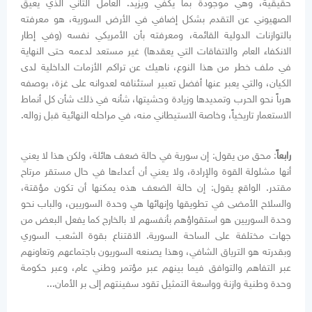
حقيقية، وهي موجودة بما يكفي ويزيد. العامل الثاني الذي يعيق
الصهيوني عن التقدم بشكل إضافي في الأرض السورية، هو معرفته
بالتوازنات الدولية القائمة، ومعرفته بأن الأمريكي نفسه (وفي إطار
الانكفاء العام والاتفاقات التي يعقدها) غير مستعد لدعمه حتى النهاية
في ملف خطر من هذا النوع، ناهيك عن تراكم الأزمات الداخلية لدى
الكيان، والتي يعبر عنها أفضل تعبير استئنافه لعدوانه على غزة، بوصفه
هرباً نحو الحرب وتمديدها وزيادة وحشيتها، شأنه في ذلك شأن كل أنماط
الاستعمار تاريخياً، وخاصة الاستيطاني منه، في مراحله النهائية قبل زواله.
رابعاً
: محق من يقول: إن سورية في حالة ضعف هائلة، ولكن هذا لا يعني
أنها مشلولة القوة والإرادة، ولا يعني أن أعداءها في حال مستقر مرتاح
مقتدر. الواقع يقول: إن حالة الضعف هذه يمكنها أن تكون مؤقتة،
والسلاح الأمضى في تطويقها وإنهائها هي وحدة السوريين، والباب نحو
وحدة السوريين هو استقواؤهم بأنفسهم لا بالخارج كما يفعل البعض من
جهات مختلفة على الساحة السورية. الاقتناع بقوة الشعب السوري
وبقدرته هو الترياق الشافي، وهذا يصنعه السوريون باجتماعهم وتعاونهم
عبر التفاهم والتوافق فيما بينهم عبر مؤتمر وطني عام، وعبر حكومة
وحدة وطنية وازنة وواسعة التمثيل تقود سفينتهم إلى بر الأمان...