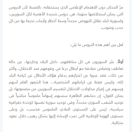
مرّ الحدثان دون الاهتمام الإعلامي الذي يستحقانه، بالضبط لأن الدروس
التي يمكن استخلاصها منهما، هي دروس شديدة الأهمية لكل السوريين،
ولسورية كبلد تقاتل للنهوض مجدداً وسط أخطار وأزمات تحيط بها من كل
حدب وصوب.
لعل بين أهم هذه الدروس ما يلي:
أولاً
: عبّر السوريون في كل مناطقهم، داخل البلاد وخارجها، عن حالة
تعاطف وتضامن صادقة مع أبطال درعا في وقوفهم ضد الاحتلال، وأكثر
من ذلك، فقد عبروا عن اعتزازهم بدفاع هؤلاء الأبطال عن كرامة البلد
كله، وليس فقط عن كراماتهم الشخصية... هذا الشعور العام أسهم
ويسهم في إفراغ محاولات الاحتلال لتقسيم السوريين من مضمونها؛ بل
يمكن القول: إن دماءهم الطاهرة ستسهم إسهاماً ملموساً مباشراً في
توحيد الشعب السوري مجدداً، وفي توحيد سورية نفسها كوحدة جغرافية
سياسية، ليس على المستوى المادي الملموس فحسب، بل وعلى
مستوى الهوية الوطنية التي تمت الإساءة إليها بشكل رهيب خلال عقود
متتالية.