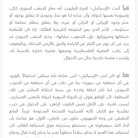
ثانياً
: أثبت «الإسرائيلي» للمرة المليون، أنه معادٍ للشعب السوري ككل،
ولسورية نفسها كدولة، وأن عداءه لنا هو عداء وجودي لا يتعلق بوجود أو
عدم وجود الإيراني أو التركي أو غيره، ولا يتعلق بنظام ممانعة أو
مساومة... الأمر الذي يعزز الحقيقة التاريخية القائلة: «إذا كان للأنظمة
حساباتها وضروراتها، فإن للشعوب خياراتها»، وخيار الشعب السوري لم
يحد في أي يوم من الأيام عن الكرامة والحق بالأرض المحتلة، وبالوقوف
إلى جانب القضية الفلسطينية بوصفها قضية داخلية بالنسبة له،
وليست قضية خارجية بحال من الأحوال.
ثالثاً
: لو كان لدى «الإسرائيلي» أدنى قناعة بأنه سيلقى استقبالاً بالورود
في أي منطقة من سورية، بما في ذلك في أي منطقة من الجنوب
السوري، لما تأخر لحظة واحدة عن بسط احتلاله المباشر في تلك
المنطقة، لأن الواقع يقول: إن الدولة السورية كدولة بالمعنى العسكري،
ليست قادرة- على الأقل ضمن الظرف الراهن- على الدخول في حرب
تقليدية مع الكيان بآلته العسكرية الضخمة المدعومة غربياً. المانع
الحقيقي في وجه الصهيوني مكون من عاملين، الأول: هو قناعته بأن
أبناء البلد سيغرقونه في مستنقع يستنزفه فوق استنزافه القائم، لأن
استنزاف هذا العدو لا يحتاج سلاحاً متطوراً بقدر ما يحتاج إرادة قتال ودفاع