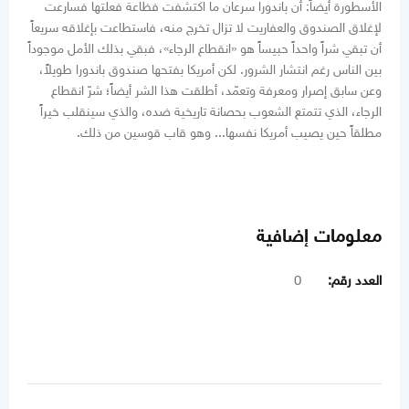
الأسطورة أيضاً: أن باندورا سرعان ما اكتشفت فظاعة فعلتها فسارعت
لإغلاق الصندوق والعفاريت لا تزال تخرج منه، فاستطاعت بإغلاقه سريعاً
أن تبقي شراً واحداً حبيساً هو «انقطاع الرجاء»، فبقي بذلك الأمل موجوداً
بين الناس رغم انتشار الشرور. لكن أمريكا بفتحها صندوق باندورا طويلاً،
وعن سابق إصرار ومعرفة وتعمّد، أطلقت هذا الشر أيضاً؛ شرّ انقطاع
الرجاء، الذي تتمتع الشعوب بحصانة تاريخية ضده، والذي سينقلب خيراً
مطلقاً حين يصيب أمريكا نفسها... وهو قاب قوسين من ذلك.
معلومات إضافية
العدد رقم:
0