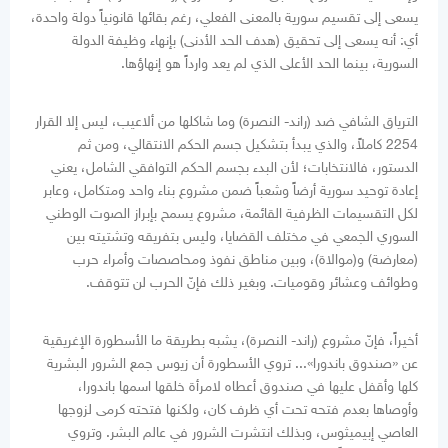
يسعى إلى تقسيم سورية بالمعنى الفعلي، رغم بقائها قانونياً دولة واحدة،
أي: أنه يسعى إلى تحقيق (هدف الحد الأدنى) بإنهاء وظيفة الدولة
السورية، بينما الحد الأعلى الذي لم يعد وارداً هو إنهاؤها.
الترياق الشافي ضد (راند- النصرة) وما شاكلها من ألاعيب، ليس إلا القرار
2254 كاملاً، والذي يبدأ بتشكيل جسم الحكم الانتقالي، ومن ثم
الدستور، فالانتخابات؛ لأن البدء بجسم الحكم التوافقي الشامل، يعني
إعادة توحيد سورية أرضاً وشعباً ضمن مشروع بناء واحد ومتكامل، وعابر
لكل التقسيمات الظرفية القائمة، مشروع يسمح بإبراز الصوت الوطني
السوري الجمعي في مختلف القضايا، وليس بتفريقه وتشتيته بين
(معارضة) و(موالاة)، وبين مناطق نفوذ ومحاصصات وأمراء حرب
وطوائف وعشائر وقوميات. وبغير ذلك فإنّ الحرب لن تتوقف.
أخيراً، فإنّ مشروع (راند- النصرة)، يشبه بطريقة ما الأسطورة الإغريقية
عن «صندوق باندورا»... تروي الأسطورة أن زيوس جمع الشرور البشرية
كلها وأقفل عليها في صندوق أعطاه لامرأة خلقها اسمها باندورا،
وأوصاها بعدم فتحه تحت أي ظرف كان، ولكنها فتحته كرمى لزوجها
العاصي إبيميثوس، وبذلك انتشرت الشرور في عالم البشر. وتروي