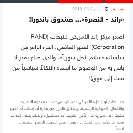
سياسة
كانون2 06, 2018
«راند - النصرة»... صندوق باندورا!
أصدر مركز راند الأمريكي للأبحاث (RAND
Corporation) الشهر الماضي، الجزء الرابع من
سلسلته «سلام لأجل سورياً»، والذي صاغ بقدر لا
بأس به من الوضوح ما أسماه (انتقالاً سياسياً من
تحت إلى فوق)!
هذا الطرح أو (الحل) الأمريكي «غير الرسمي» تسانده بقوة التصريحات
والأفعال الأمريكية الرسمية. وينطلق (الحل) من فكرة أن إحداث أي تغيير
حقيقي في سورية في الأجل القريب أمر مستحيل، ولذلك ينبغي إحداث
تغييرات جزئية ومن (تحت إلى فوق) تفتح الطريق للتغيير الحقيقي...
لاحقاً.