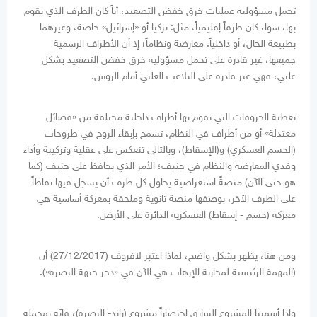
تحمل مسؤولية عمليات خرق خفض التصعيد، أياً كان الطرف الذي يقوم
بها، سواء كان طرفاً إقليمياً، مثل: تركيا أو «إسرائيل» خاصة، وغيرهما
بطبيعة الحال، أو داخلياً: معارضة ونظاماً؛ إذ أن الأطراف الرسمية
جميعها، غير قادرة على تحمل مسؤولية خرق خفض التصعيد بشكل
علني، فهي غير قادرة على التلاعب العلني أمام الروس.
تغطية الخروقات التي تقوم بها أطراف داخلية مختلفة من «فصائل
معتدلة» أو من أطراف في النظام، تسمح بإبقاء الروح في طروحات
(الحسم العسكري) و(الإسقاط)، وبالتالي تنعكس على عقلية وتركيبة وأداء
وفدي المعارضة والنظام في جنيف؛ الأمر الذي يحافظ على جنيف (كما
هو حتى الآن) منصةً استعراضية يحاول كل طرف أن يسجل فيها نقاطاً
على الطرف الآخر، بوصفها منصة ثانوية وملحقة بمعركة أساسية هي
معركة (حسم - إسقاط) العسكرية الدائرة على الأرض.
ومن هنا، يظهر بشكل واضح، لماذا اعتبر لافروف (27/12/2017) أن
(المهمة الرئيسية لمحاربة الإرهاب هي الآن في «دحر جبهة النصرة»).
وإذا أسمينا المشروع السابق اختصاراً مشروع (راند- النصرة)، فإنّه بمجمله