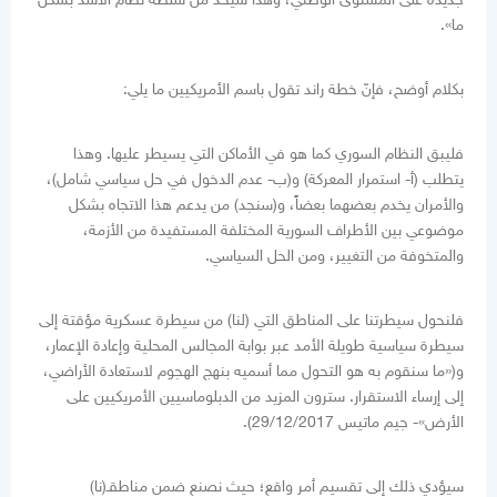
ما».
بكلام أوضح، فإنّ خطة راند تقول باسم الأمريكيين ما يلي:
فليبق النظام السوري كما هو في الأماكن التي يسيطر عليها. وهذا
يتطلب (أ- استمرار المعركة) و(ب- عدم الدخول في حل سياسي شامل)،
والأمران يخدم بعضهما بعضاً، و(سنجد) من يدعم هذا الاتجاه بشكل
موضوعي بين الأطراف السورية المختلفة المستفيدة من الأزمة،
والمتخوفة من التغيير، ومن الحل السياسي.
فلنحول سيطرتنا على المناطق التي (لنا) من سيطرة عسكرية مؤقتة إلى
سيطرة سياسية طويلة الأمد عبر بوابة المجالس المحلية وإعادة الإعمار،
و(«ما سنقوم به هو التحول مما أسميه بنهج الهجوم لاستعادة الأراضي،
إلى إرساء الاستقرار. سترون المزيد من الدبلوماسيين الأمريكيين على
الأرض»- جيم ماتيس 29/12/2017).
سيؤدي ذلك إلى تقسيم أمر واقع؛ حيث نصنع ضمن مناطقـ(نا)