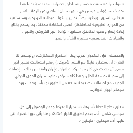
«سوليديرات» متعددة ضمن «مناطق خضراء» متعددة، (يذكرنا هذا
بحديث مسؤولين غربيين في شهر نيسان الماضي عن الرقة - لاس
فيغاس الشرق، ويذكرنا أيضاً بتقارير إسكوا - عبدالله الدردري). وسنستفيد
من الموارد الطبيعية لمناطقـ(نا) أقصى استفادة ممكنة، بما يسمح بإنتاج
إعادة إعمار وهمية لمناطق مسلوبة الإرادة، عبر القروض والديون
والقيادات التحاصصية صغيرة الشأن والقدر.
بالمحصلة، فإنّ استمرار الحرب يعني استمرار الاستنزاف، (وليسمح لنا
القارئ أن نستطرد قليلاً مع الحلم الأمريكي) وفتح احتمالات تفجير أكبر
نتمنى أن يحدث في كل من: تركيا والعراق وإيران وأبعد من ذلك... إضافة
إلى سورية بطبيعة الحال. وهذا كله سيؤخر تظهير ميزان القوى الدولي
الجديد، مع احتمالات ضعيفة بمنعه من الظهور نهائياً... وهذا بدوره
سيمنع انهيار الدولار...
يتعلق نجاح الخطة بأسرها، باستمرار المعركة وعدم الوصول إلى حل
سياسي شامل، أي: بعدم تطبيق القرار 2254؛ وهنا يأتي دور النصرة التي
عليها أداء مهمتين «جليلتين»: