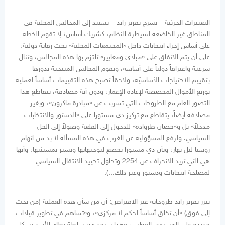
التغييرات الجزئية – يشرح تقرير راند – تستند إلى المجالس المحلية في
المناطق غير الخاضعة لسيطرة النظام، كشريك أساس؛ إذ تقوم الخطة
على أساس إجراء انتخابات داخل «المجتمعات المحلية» تحت رقابة دولية،
على أن يتم الاتفاق على «مبادئ ومعايير» تلتزم بها هذه المجالس، وتنال
شرعية واعترافاً دولياً على أساسه، وتقوم المجالس المنتخبة بدورها
بتقييم الاحتياجات الأساسيّة، ولاحقاً تصبح هذه التقييمات أساساً لعملية
توزيع الأموال المخصصة لإعادة الإعمار، ودون أية مصادفة، يتقاطع هذا
التصور العام مع الطروحات التي تسربت عن «مبادرة ماكرون»، وبغير
مصادفة أيضاً، يتقاطع مع تركيز دي مستورا على «الدستور والانتخابات
مدخلاً» بل و»حصان طروادة» للدخول إلى القلعة وصولاً إلى الحل
السياسي. ولرفع المسؤولية عن الغرب في هذه المسألة لا بد من اتهام
روسيا ليل نهار، وبأن دي مستورا يخضع لتوجيهاتها ويسير بمشيئتها، وأنها
هي التي تريد الانحراف عن 2254 وتحاول تحييد الانتقال السياسي
لمصلحة انتخابات ودستور وغير ذلك...).
يبرر تقرير راند طروحاته عبر الافتراض: أن من شأن هذه العملية (من تحت
إلى فوق) «أن تخلق أساساً لحكم لا مركزي»، و«تساهم في تطوير قيادات
جديدة على المستوى الوطني، وهذا سيحد من سلطة نظام الأسد بشكل