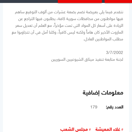
نتقدم فيما يلي بعريضة تضم بضعة عشرات من ألوف التوقيع ساهم
فيها مواطنون من محافظات سورية كافة، يطلبون فيها التراجع عن
الزيادة على أسعار كل المواد التي تمت مؤخراً، مع العلم أن تعديل سعر
المازوت الأخير كان هاماً ولكنه ليس كافياً، وكلنا أمل في أن تتجاوبوا مع
مطلب المواطنين العادل.
3/7/2002
لجنة متابعة تنفيذ ميثاق الشيوعيين السوريين
معلومات إضافية
العدد رقم:
179
غلاء المعيشة
مجلس الشعب