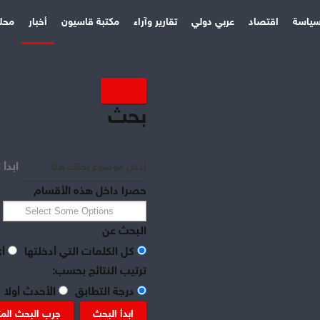
ياسة
اقتصاد
عربي دولي
تقارير وآراء
مكتبة قاسيون
أخبار
محل
بحث
ابدأ 
حصرا داخل هذه الأقسام
البحث عن
كل الكلمات التي أدخلتها
أي
ترتيب النتائج بحسب:
درجة التطابق
الأحدث أولا
ابدأ البحث
جرب البحث الم