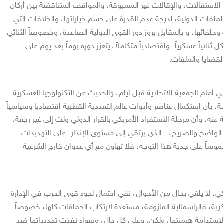
ة الاستقالات، والإقالات غير المسبوقة، والمواقف المتناقضة بين أركان
لملفات الدولية، لدرجة عدم القدرة على حسم خياراتها، والخلافات التي
 وحلفائها، و بالمقابل بروز دور القوى الدولية الصاعدة، وخصوصاً الثنائي
نائياً عسكرياً- واقتصادياً متكاملاً، يتعزز دوره يوماً بعد يوم على
لقضايا والملفات.
 أمام الجمعية الاتحادية قبل أيام، والحديث عن التكنولوجيا العسكرية
ة، بأن استكمال عناصر وأدوات عالم التعددية القطبية اقتصاديا وسياسياً
عة عنه، وأن مرحلة الاستفراد الأمريكي بالقرار الدولي ولت إلى غير رجعة،
 الواضح والصريح، - الذي يرتقي إلى مستوى الإنذار- على التهديدات
 ملموساً على جدية هذا التوجه، فلا تهاون مع أي عدوان خارج الشرعية
ريكي، لا يلغي بحال من الأحوال، نفي احتمال لجوء قوى الحرب في الإدارة
رية، فالرأسمالية المأزومة، مستعدة لارتكاب الحماقات كلها، خصوصاً
 لاستدامة هيمنتها، ولكن، وعلى كل حال، وسواء نفذت تهديداتها ضد