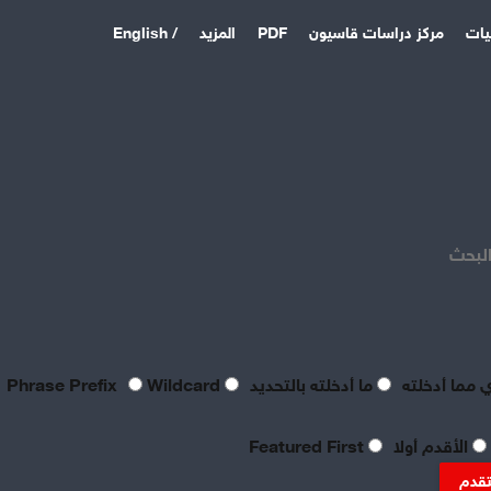
يات
مركز دراسات قاسيون
PDF
المزيد
/ English
اخر المقالات
منذ 6 ساعات
بعد فشل القواعد الأمريكية:
الباكستان وتركيا والسعودية
البحث
توقع اتفاقية دفاع مشترك
منذ 5 أيام
بصراحة مطالب العمال بالعدالة
اليوم لا تتعدى الحد الأدنى
للحياة
 مما أدخلته
ما أدخلته بالتحديد
Phrase Prefix
Wildcard
منذ 5 أيام
تعقيبٌ عمالي على طروحات
الأقدم أولا
Featured First
الصناعي نور الدين سمحا حول
واقع الصناعة النسيجية
تقدم