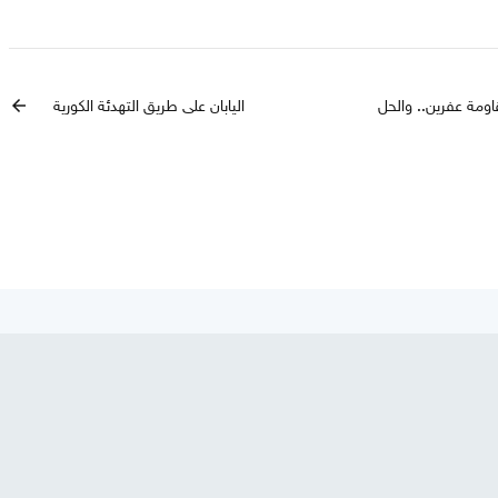
اومة عفرين.. والحل
اليابان على طريق التهدئة الكورية
arrow_back