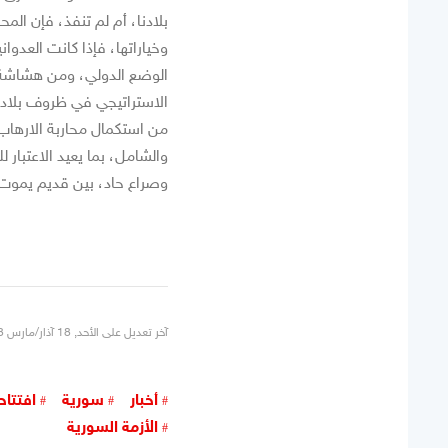
بلادنا، أم لم تنفذ، فإن المح
وخياراتها، فإذا كانت العدو
الوضع الدولي، ومن هشاشة ب
من استكمال محاربة الارهاب، 
والشامل، بما يعيد الاعتبار 
وصراع حاد، بين قديم يموت،
آخر تعديل على الأحد, 18 آذار/مارس 2018 21:23
أخبار
سورية
افتتا
الأزمة السورية