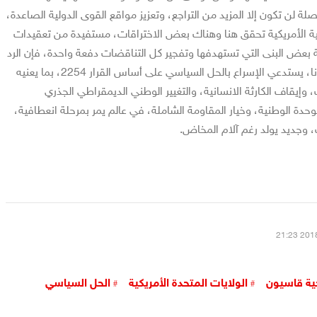
صلة لن تكون إلا المزيد من التراجع، وتعزيز مواقع القوى الدولية الصاعدة،
انية الأمريكية تحقق هنا وهناك بعض الاختراقات، مستفيدة من تعقيدات
عض البنى التي تستهدفها وتفجير كل التناقضات دفعة واحدة، فإن الرد
الاستراتيجي في ظروف بلادنا، يستدعي الإسراع بالحل السياسي على أساس القرار 2254، بما يعنيه
وإيقاف الكارثة الانسانية، والتغيير الوطني الديمقراطي الجذري
للوحدة الوطنية، وخيار المقاومة الشاملة، في عالم يمر بمرحلة انعطافية،
 وجديد يولد رغم آلام المخاض.
حية قاسيون
الولايات المتحدة الأمريكية
الحل السياسي