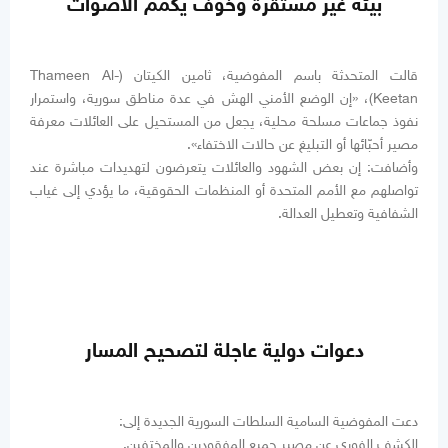
بيئة غير مستقرة وخوف يكمم الأصوات
قالت المتحدثة باسم المفوضية، ثامين الكيتان (Thameen Al-
Keetan)، «إن الوضع الأمني الهش في عدة مناطق سورية، واستمرار
نفوذ جماعات مسلحة محلية، يجعل من المستحيل على العائلات معرفة
مصير أحبّائها أو التبليغ عن حالات الاختفاء».
وأضافت: إن بعض الشهود والعائلات يتعرضون لتهديدات مباشرة عند
تواصلهم مع الأمم المتحدة أو المنظمات الحقوقية، ما يؤدي إلى غياب
الشفافية وتعطيل العدالة.
دعوات دولية عاجلة لتصحيح المسار
دعت المفوضية السامية السلطات السورية الجديدة إلى:
الكشف الفوري عن مصير جميع المفقودين والمختفين.