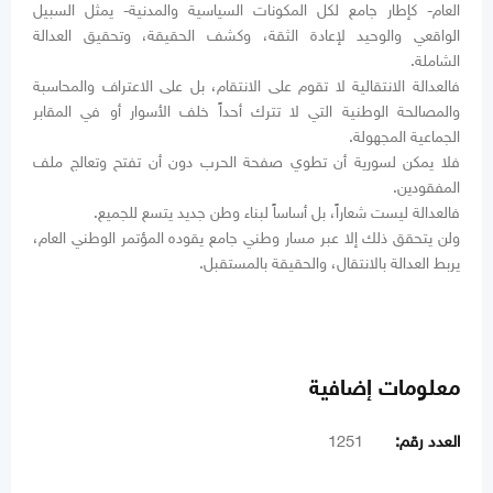
العام- كإطار جامع لكل المكونات السياسية والمدنية- يمثل السبيل
الواقعي والوحيد لإعادة الثقة، وكشف الحقيقة، وتحقيق العدالة
الشاملة.
فالعدالة الانتقالية لا تقوم على الانتقام، بل على الاعتراف والمحاسبة
والمصالحة الوطنية التي لا تترك أحداً خلف الأسوار أو في المقابر
الجماعية المجهولة.
فلا يمكن لسورية أن تطوي صفحة الحرب دون أن تفتح وتعالج ملف
المفقودين.
فالعدالة ليست شعاراً، بل أساساً لبناء وطن جديد يتسع للجميع.
ولن يتحقق ذلك إلا عبر مسار وطني جامع يقوده المؤتمر الوطني العام،
يربط العدالة بالانتقال، والحقيقة بالمستقبل.
معلومات إضافية
العدد رقم:
1251