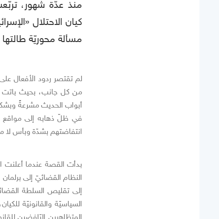
منذ عدّة شهور، ترب
كيان الاحتلال «الإسرا
مسألة محوريّة طالتها 
لم تقتصر ردود الأفعال على 
من كل جانب، بحيث باتت مس
أبواب الحديث مشرعةً وبشكل
في ظلّ ذهابه إلى مواقع أك
انتفاضتهم بشدّة وبأس لا مث
بدأت القصة عندما أعلنت الح
النظام القضائيّ إلى برلمان
إلى تقليص السلطة القضائيّة
السياسيّة والقانونيّة للك
المتظاهرين الرّافضين للقا