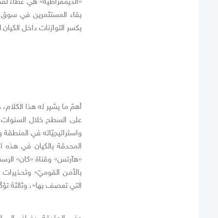
«الديمقراطيّة» هي غطاءٌ لقض
بقاء المستثمرين في سوق ال
بكسر التوازنات داخل الكيان ل
أهمّ ما يشير له هذا الكلام،
على السطح خلال السنوات الأخي
واستراتيجيّاته في المنطقة 
المحدقة بالكيان في هذه ال
«هآرتس» وقناة «كان» الرسم
بالأمن القوميّ» وتحذيرات 
التي تعصف بها»، وثالثة تؤكّ
وفي الحقيقة، يضاف إلى الض