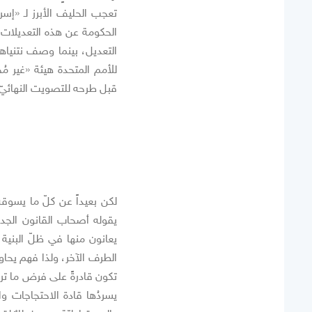
تعجب الحليف الأبرز لـ «إس
الحكومة عن هذه التعديلات، 
التعديل، بينما وصف نتنياهو
للأمم المتحدة هيئة «غير مُ
قبل طرحه للتصويت النهائيّ كم
لكن بعيداً عن كلّ ما يسوق
يقوله أصحاب القانون الجدي
يعانون منها في ظلّ البنية ا
الطرف الآخر، ولذا فهم يحا
تكون قادرةً على فرض ما تريد
يسردُها قادة الاحتجاجات 