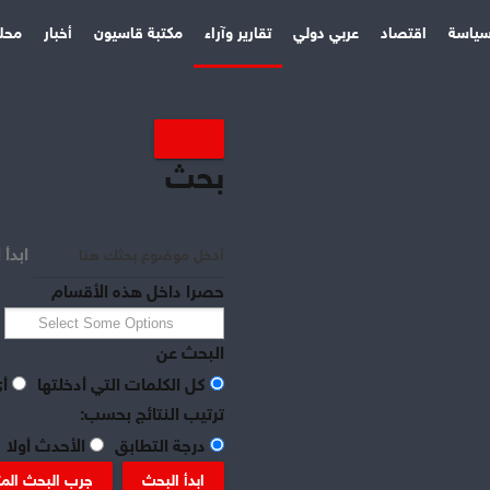
ياسة
اقتصاد
عربي دولي
تقارير وآراء
مكتبة قاسيون
أخبار
محل
بحث
ابدأ 
حصرا داخل هذه الأقسام
البحث عن
كل الكلمات التي أدخلتها
أي
ترتيب النتائج بحسب:
درجة التطابق
الأحدث أولا
ابدأ البحث
جرب البحث الم