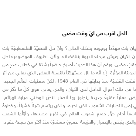
الحلّ أقرب من أيّ وقت مضى
يان بات مهدَّداً بوجوده بشكله الحالي؟ وأنّ حلّ القضيّة الفلسطينيّة بات
نّ الكيان يعيش مرحلةَ الذروة بتناقضاته، ولأنّ الظروف الموضوعيّة لحلّ
 وقتٍ مضى. ورغم أنّ هذا الحديث أصبحَ حاضراً بشدّة في خطاب عددٍ من
ليّة المؤثِّرة، إلّا أنّه ما زال مستَهجَناً بالنسبة للبعض الذي يعاني من أثر
الخيبات والانكسارات التي رافقَت القضيّة منذ بدايتها في العام 1948، لكنّ معطيات العالَم الجديد،
 بما في ذلك أحوال الداخل لدى الكيان، والذي يعاني فوق كلّ ما ذُكِرَ من
ض عمليّاً عقليّةً جديدة يتجاوز بها أنصار التحرّر الوطني مرارة الهزائم،
في زمن انتصارات الشعوب الذي نحياه، والذي يرتسم شيئاً فشيئاً، وخطوةً
سعاً أمام حقّ جميع شعوب العالم في تقرير مصيرها، وأوّلُها الشعب
والذي ينبض بالإصرار والعزيمة بصورةٍ مستمرّة منذ أكثر من سبعة عقود،