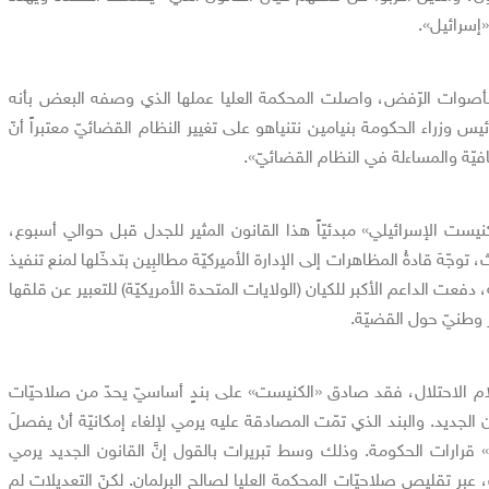
«إسرائيل».
بأصوات الرّفض، واصلت المحكمة العليا عملها الذي وصفه البعض بأنه
رئيس وزراء الحكومة بنيامين نتنياهو على تغيير النظام القضائيّ معتبراً أنّ
افيّة والمساءلة في النظام القضائيّ».
الكنيست الإسرائيلي» مبدئيّاً هذا القانون المثير للجدل قبل حوالي أسبوع،
ّهَ قادةُ المظاهرات إلى الإدارة الأميركيّة مطالبِين بتدخّلها لمنع تنفيذ
ّة، دفعت الداعم الأكبر للكيان (الولايات المتحدة الأمريكيّة) للتعبير عن قلقها
ر وطنيّ حول القضيّة.
م الاحتلال، فقد صادق «الكنيست» على بندٍ أساسيّ يحدّ من صلاحيّات
الجديد. والبند الذي تمّت المصادقة عليه يرمي لإلغاء إمكانيّة أنْ يفصلَ
قرارات الحكومة. وذلك وسط تبريرات بالقول إنَّ القانون الجديد يرمي
 عبر تقليص صلاحيّات المحكمة العليا لصالح البرلمان. لكنّ التعديلات لم