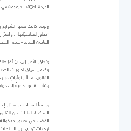
الديمقراطيّة» المزعومة في 
وبينما كانت تضجّ الشوارع 
«تجاوزٌ لصلاحيّاتها»، وأصرّ 
القانون الجديد «سيعزّز الشف
وتطوّر الأمر إلى أنْ أقرّ «
وضمن سياق تطوّرات الحدث، توج
القانون، ما أثار توتّراتٍ دولي
بشأن القانون داعيةً إلى حوا
ووفقاً لمعطيات وسائل إعلا
المحكمة العليا ضمن القانون 
القضاء في «مدى معقوليّة» 
لإحداث توازنٍ بين السلطات،