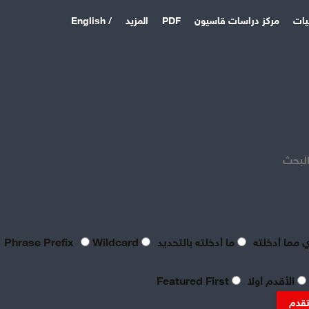
يات
مركز دراسات قاسيون
PDF
المزيد
/ English
اخر المقالات
منذ 4 أيام
بصراحة مطالب العمال بالعدالة
اليوم لا تتعدى الحد الأدنى
البحث
للحياة
منذ 4 أيام
تعقيبٌ عمالي على طروحات
الصناعي نور الدين سمحا حول
واقع الصناعة النسيجية
 مما أدخلته
ما أدخلته بالتحديد
Phrase Prefix
Wildcard
السورية: «عن جد نزعتا»
منذ 4 أيام
الأقدم أولا
Featured First
تنظيم العمال: ضرورة
موضوعية للدفاع عن الحقوق
تقدم