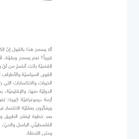
ألا يسمح هذا بالقول إنّ الك
قريباً؟ نعم يسمح وبقوّة، لأ
القضيّة باتت أنضجَ من أيّ
القوى السياسيّة والأطراف الدو
الدوليّة منها، والإقليميّة،
أزمة ديموغرافيّة كبيرة؛ تفر
ويفكّرون بعقليّة الانتصار 
بعد خطوة ليفتح الطريق وا
الفلسطينّي الباسل والحيّ، 
وحتى اللحظة.