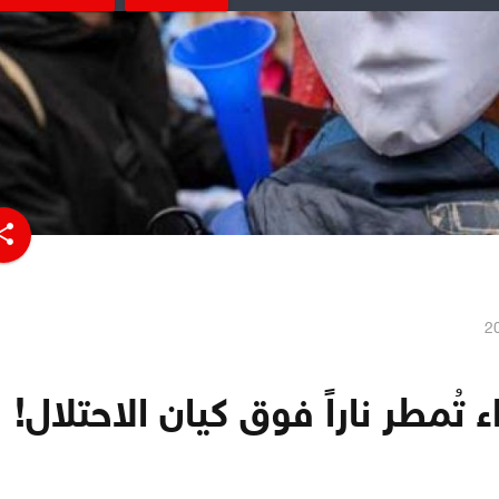
hare
 تُمطر ناراً فوق كيان الاحتلال!