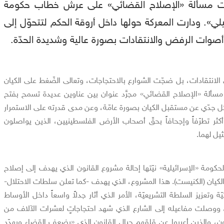
ّعت مسألة «الإصلاح القضائي» على عرش خطاب حكومة
ئيلي». ودارت المعركة حولها داخل أروقة الحكم لتتحوّل إلى
أصوات الرفض والانتقادات بصورة عالية وشديدة الحدّة.
الانتقادات، بل ضجّت الشوارع بالاحتجاجات، وتعالى الضّغط على الكيان
ألة «الإصلاح القضائي» مجرَّد عنوان بين عناوين عديدة تسمح بفتح
 جدّي عن مستقبل الكيان بصورة عامّة، وعن مدى قدرته على الاستمرار
ثر تطرّفاً وإجحافاً بحقّ أصحاب الأرض الفلسطينيين، الذين يواصلون
يل لهما.
كومة «الإسرائيلية» نيّتها إحالة مشروع القانون الذي يهدف إلى إصلاح
 الكيان (الكنيست). هذا المشروع، الذي يهدف -كما تعلن سلطات الاحتلال-
 وتعزيز السلطة التشريعيّة، الأمر الذي أثار جدلاً واسعاً داخل الأوساط
يان، ووصلت مفاعيله إلى الشارع الذي شهد احتجاجاتٍ لعشرات الآلاف من
نون، والذين أعربوا عن قلقهم حيال القانون الذي «يضعف القضاء ويهدّد