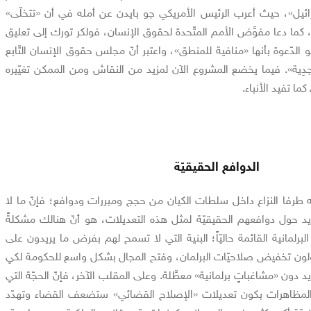
رائيل»، حيث أعرب الرئيس الأمريكي جو بايدن عن أمله في أن «تتخلّى»
كما دعا مفوَّض الأمم المتّحدة لحقوق الإنسان، فولكر تورك إلى تعليق
 الدّعوة بأنها «منافية للمنطق»، واعتبر أنّ مجلس حقوق الإنسان التّابع
جدِية». فيما يخضع المشروع الآن لمزيد من النقاش ومن الممكن تغيّيره
ا تفيد الأنباء.
الدوافع الحقيقيّة
ه طرفا النزاع داخل سلطات الكيان من حجج ومبررات ودوافع؛ فإنّ ما لا
د حول دوافعهم الحقيقيّة لمثل هذه التعديلات، هو أنّ هنالك مشكلةً
لبرلمانية القائمة حاليّاً؛ البنية التي لا تسمح لهم بفرض ما يريدون على
ولون تخفيض صلاحيّات البرلمان، وفتح المجال بشكل واسع للحكومة لكي
 دون «مشاغباتٍ برلمانية» معطِّلة. وعلى المقلب الآخر، فإنّ الحجّة التي
والمظاهرات بكون تعديلات «الإصلاح القضائي» ستضعف القضاء وتهدّد