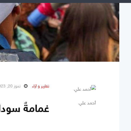
تقارير و آراء
تموز 20, 2023
أحمد علي
غمامةٌ سوداء