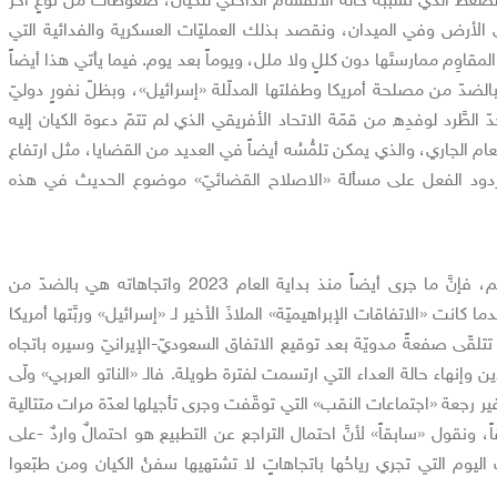
الأرض وفي الميدان، ونقصد بذلك العمليّات العسكرية والفدائية التي
اوِم ممارستَها دون كللٍ ولا ملل، ويوماً بعد يوم. فيما يأتي هذا أيضاً
الضدّ من مصلحة أمريكا وطفلتها المدلّلة «إسرائيل»، وبظلّ نفورٍ دوليّ
لطَّرد لوفدِه من قمّة الاتحاد الأفريقي الذي لم تتمّ دعوة الكيان إليه
ام الجاري، والذي يمكن تلمُّسُه أيضاً في العديد من القضايا، مثل ارتفاع
ردود الفعل على مسألة «الاصلاح القضائيّ» موضوع الحديث في هذه
وبالانتقال إلى أحوال الإقليم، فإنَّ ما جرى أيضاً منذ بداية العام 2023 واتجاهاته هي بالضدّ من
كانت «الاتفاقات الإبراهيميّة» الملاذَ الأخير لـ «إسرائيل» وربَّتها أمريكا
لقّى صفعةً مدويّة بعد توقيع الاتفاق السعوديّ-الإيرانيّ وسيره باتجاه
ن وإنهاء حالة العداء التي ارتسمت لفترة طويلة. فالـ «الناتو العربي» ولّى
غير رجعة «اجتماعات النقب» التي توقّفت وجرى تأجيلها لعدّة مرات متتالية
، ونقول «سابقاً» لأنَّ احتمال التراجع عن التطبيع هو احتمالٌ واردٌ -على
ات اليوم التي تجري رياحُها باتجاهاتٍ لا تشتهيها سفنُ الكيان ومن طبّعوا