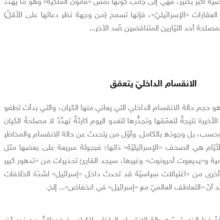
يّة أكبر بكثير، فهي إلى جانب كونها تمسّ «قانون الملكية» وهو ما يهدّد
عقارات «الإسرائيليّ»، فإنها تسمح (من وجهة نظر دعاتها على الأقلّ)
مصلحة أحد التيّارين المتناقضين ضّد الآخر...
الانقسام الداخليّ يتعمّق
 هو حجم حالة الانقسام الداخلي التي يعاني منها الكيان، والتي بدأت تطفو
رة نتيجةً لتعمّقها وتجذُّرها لتغدو اليوم كارثةً تهدِّدُ لا مصلحةَ الكيان
وحسب، بل وجودَه بالكامل. وأوّل من يتحدث عن حالة الانقسام والمخاطر
أيّام هي الصحف «الإسرائيليّة» ذاتها؛ فبجولة سريعة على بعضها مثل
ية و«يديعوت أحرونوت» وغيرها، سيجد القارئ تحذيرات من «تدهور كبير
أخرى من «اغتيالات سياسيّة قد تحدث داخل «إسرائيل» لشدّة الخلافات
د أنّ «التعاطف العالميّ مع «إسرائيل» في انخفاض»... إلخ.
ّغط الذي تسبّبه حالة الانقسام الداخلي للكيان، ضغوطاتٌ من نوعٍ آخر