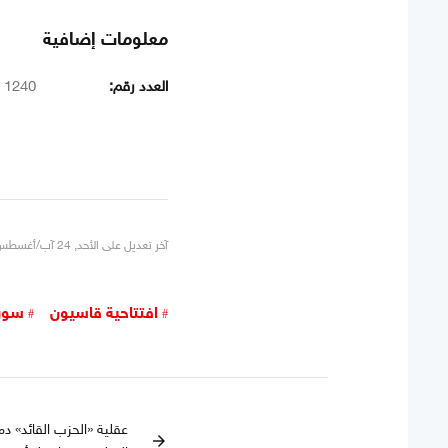
معلومات إضافية
العدد رقم:
1240
آخر تعديل على الأحد, 24 آب/أغسطس 2025 19:53
افتتاحية قاسيون
سور
عقلية «الحزب القائد» دم
arrow_forward