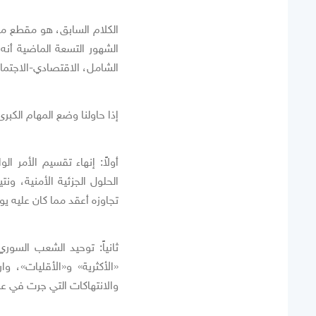
الشهور التسعة الماضية أنه م
الشامل، الاقتصادي-الاجتم
إذا حاولنا وضع المهام الكبر
أولاً: إنهاء تقسيم الأمر ا
الحلول الجزئية الأمنية، و
تجاوزه أعقد مما كان عليه يوم /12
ثانياً: توحيد الشعب السور
«الأكثرية» و«الأقليات»، و
والانتهاكات التي جرت في عد