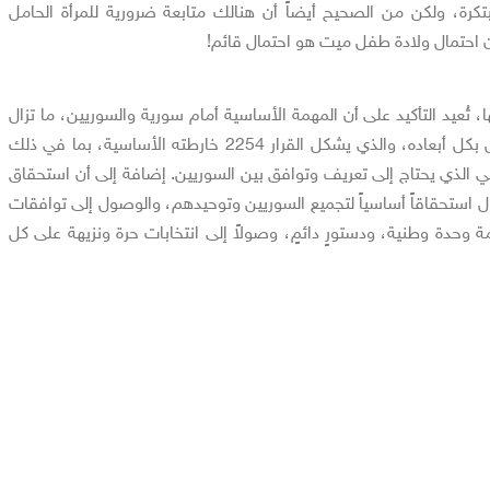
ة، ولكن من الصحيح أيضاً أن هنالك متابعة ضرورية للمرأة الحامل
إن احتمال ولادة طفل ميت هو احتمال قائم!
تُعيد التأكيد على أن المهمة الأساسية أمام سورية والسوريين، ما تزال
مهمة التغيير الجذري الشامل بكل أبعاده، والذي يشكل القرار 2254 خارطته الأساسية، بما في ذلك
 الذي يحتاج إلى تعريف وتوافق بين السوريين. إضافة إلى أن استحقاق
زال استحقاقاً أساسياً لتجميع السوريين وتوحيدهم، والوصول إلى توافقات
وحدة وطنية، ودستورٍ دائمٍ، وصولاً إلى انتخابات حرة ونزيهة على كل