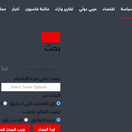
ياسة
اقتصاد
عربي دولي
تقارير وآراء
مكتبة قاسيون
أخبار
محل
بحث
ابدأ 
حصرا داخل هذه الأقسام
البحث عن
كل الكلمات التي أدخلتها
أي
ترتيب النتائج بحسب:
درجة التطابق
الأحدث أولا
ابدأ البحث
جرب البحث الم