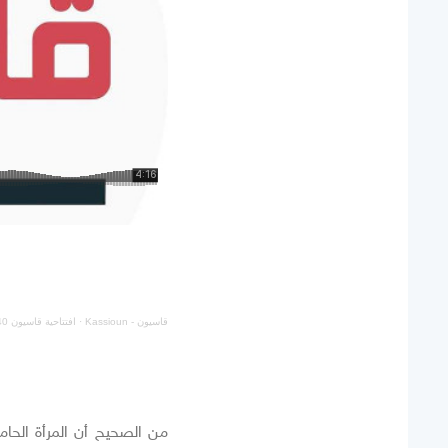
قاسيون - Kassioun
·
افتتاحية قاسيون 1240: المهمة: تغيير جذري شامل!