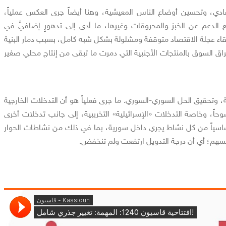
قتصادي، وتحسين أوضاع الناس المعيشية، وهنا أيضاً جرى العكس عملياً،
دعم عن الخبز والمحروقات وغيرها، ما أدى إلى تدهورٍ إضافيٍّ في
بقاء عجلة الاقتصاد متوقفة ومشلولة بشكل شبه كامل، بسبب دمار البنية
اق السوق بالمنتجات الأجنبية التي دمرت ما تبقى من إنتاج محلي صغير
رجية، وتحقيق الحل السوري-السوري. ما جرى فعلياً هو أن التدخلات الخارجية
وحاً، وخاصة التدخلات «الإسرائيلية» التخريبية، إلى جانب تدخلات أخرى
أساسياً من كل نشاط يجري داخل سورية، بما في ذلك من نشاطات الحوار
سهم؛ أي أن درجة التدويل ارتفعت ولم تنخفض.