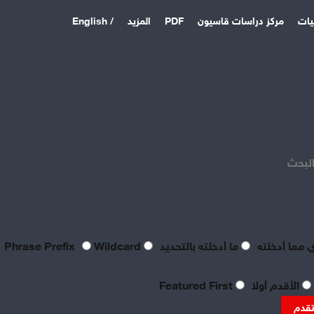
يات
مركز دراسات قاسيون
PDF
المزيد
/ English
اخر المقالات
منذ 3 أيام
بصراحة مطالب العمال بالعدالة
اليوم لا تتعدى الحد الأدنى
البحث
للحياة
منذ 3 أيام
تعقيبٌ عمالي على طروحات
الصناعي نور الدين سمحا حول
واقع الصناعة النسيجية
 مما أدخلته
ما أدخلته بالتحديد
Phrase Prefix
Wildcard
السورية: «عن جد نزعتا»
منذ 3 أيام
الأقدم أولا
Featured First
تنظيم العمال: ضرورة
موضوعية للدفاع عن الحقوق
تقدم