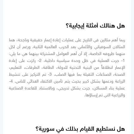
هل هنالك أمثلة إيجابية؟
ربما أهم مثالين في التاريخ على عمليات إعادة إعمار حقيقية وناجحة، هما
المثالان السوفياتي والألماني بعد الحرب العالمية الثانية. ورغم أن لكل
منهما ظروفه الخاصة، إلا أن أهم العوامل المشتركة بينهما هي ما يلي:
1- جرت العملية في ظل وحدة سياسية داخلية. 2- ركزت على إعادة
الإعمار انطلاقاً من البنية التحتية للدولة، الطاقة، الطرقات، التعليم،
الصحة، الصناعات الثقيلة بما فيها الصلب. 3- تم التركيز على تنشيط
الزراعة ودعمها بشكل كبير بحيث يتم تأمين الاكتفاء الغذائي للناس. 4-
عملية بناء المساكن، جرت بشكل تدريجي، وبالاستناد للقاعدة الصناعية
والزراعية التي تم إرساؤها.
هل نستطيع القيام بذلك في سورية؟