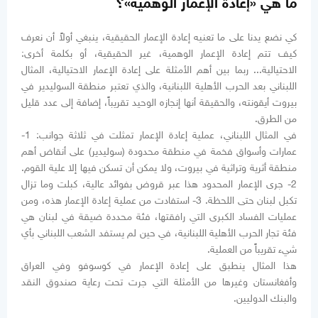
ما هي «إعادة الإعمار الوهمية»؟
كي نضع يدنا على ما تعنيه إعادة الإعمار الحقيقية، ينبغي أولاً أن نعرف
كيف تتم إعادة الإعمار الوهمية، غير الحقيقية، أو بكلمة أخرى:
الاحتيالية... ربما بين أهم الأمثلة على إعادة الإعمار الاحتيالية، المثال
اللبناني بعد الحرب الأهلية اللبنانية، والذي تعتبر منطقة السوليدير في
بيروت أيقونته، والحقيقة أنها إنجازه الوحيد تقريباً، إضافة إلى عدد قليل
من الطرق.
في المثال اللبناني، عملية إعادة الإعمار تمثلت في ثلاثة جوانب: 1-
عمارات وأسواق فخمة في منطقة محدودة (سوليدير) على أنقاض أهم
منطقة أثرية وتراثية في بيروت، ولا يمكن أن تسكن فيها إلا علية القوم.
2- جرى الإعمار المحدود هذا عبر قروض بفوائد عالية، كبلت وما تزال
تكبل لبنان حتى اللحظة. 3- استفادت من عملية إعادة الإعمار هذه، ومن
عمليات الفساد الكبرى التي رافقتها، فئة محددة ضيقة في لبنان هي
فئة تجار الحرب الأهلية اللبنانية، في حين لم يستفد الشعب اللبناني بأي
شيء تقريباً من العملية.
هذا المثال ينطبق على إعادة الإعمار في كوسوفو وفي العراق
وأفغانستان وغيرها من الأمثلة التي جرت تحت رعاية صندوق النقد
والبنك الدوليين.