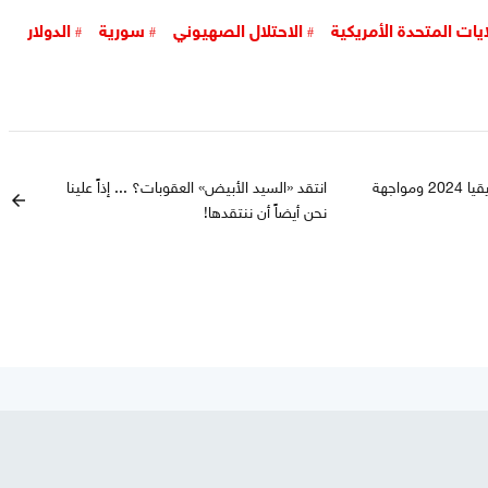
ايات المتحدة الأمريكية
الاحتلال الصهيوني
سورية
الدولار
منتدى شراكة روسيا-أفريقيا 2024 ومواجهة
انتقد «السيد الأبيض» العقوبات؟ ... إذاً علينا
arrow_back
نحن أيضاً أن ننتقدها!