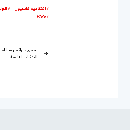
افتتاحية قاسيون
الول
RSS
arrow_forward
التحدّيات العالمية