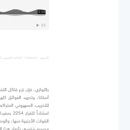
قاسيون - Kassioun
·
افتتاحية قاسيون 1202: كيف سيتحرك الصراع لاحقاً؟
بالتوازي، فإن نزع فتائل الت
أستانا، وتحييد العوائق كل
للتخريب الصهيوني المترا
استناداً 
القوات الأجنبية منها، والو
مصيره بنفسه، بأبعاد هذا ا