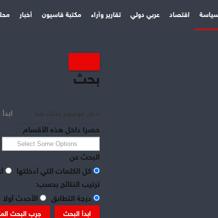
ياسة
اقتصاد
عربي دولي
تقارير وآراء
مكتبة قاسيون
أخبار
محل
بحث
ابدأ 
حصرا داخل هذه الأقسام
البحث عن
كل الكلمات التي أدخلتها
أي
ترتيب النتائج بحسب:
درجة التطابق
الأحدث أولا
ابدأ البحث
جرب البحث الم