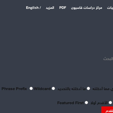
يات
مركز دراسات قاسيون
PDF
المزيد
/ English
اخر المقالات
منذ 3 أيام
بصراحة مطالب العمال بالعدالة
اليوم لا تتعدى الحد الأدنى
البحث
للحياة
منذ 3 أيام
تعقيبٌ عمالي على طروحات
الصناعي نور الدين سمحا حول
واقع الصناعة النسيجية
 مما أدخلته
ما أدخلته بالتحديد
Phrase Prefix
Wildcard
السورية: «عن جد نزعتا»
منذ 3 أيام
الأقدم أولا
Featured First
تنظيم العمال: ضرورة
موضوعية للدفاع عن الحقوق
تقدم