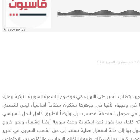
فجير، يتطلب السّير حتى النهاية في موضوع التسوية السورية التركية برعاية
ها في وجهها، لأنها في جوهرها ستكون مفتاحاً أساسياً، ليس للتصدي
كم في مجمل المنطقة فحسب، بل وأيضاً لتطبيق كامل للحل السياسي
للقرار 2254 بمفرداته كلها، بما يقود نحو استعادة وحدة سورية أرضاً وشعباً، ونحو خروج
صول بها إلى حالة استقرار فعلية تستند إلى حق الشعب السوري في تقرير
لمصير كلها، بما في ذلك طبيعة النظام السياسي والاقتصادي-الاجتماعي