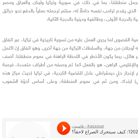
مل منطقتنا، بما في ذلك في سورية وتركيا ولبنان والعراق ومصر
الذي يقدم ترامب نفسه حاملاً له، ستتم ترجمته عملياً بالدفع نحو حرائق
الدرجة الأولى، وطائفية ودينية بالدرجة الثانية.
ة القصوى لما يجري العمل عليه من تسوية تاريخية في تركيا، عبر اتفاق
له أوجلان من جهة، والسلطات التركية من جهة أخرى. وهو اتفاق إنْ اكتمل
ر هائل، ربما يكون الأخطر في اللحظة الراهنة في عموم منطقتنا. أضف
والإقليمي الراهن، هو بالفعل كما تم وصفه من أطراف متعددة، فرصة
م لإنجاز حلٍ ديمقراطي عادل للقضية الكردية، في تركيا (حيث مركز هذه
ي) ابتداءً، ومن ثم في عموم المنطقة، وعلى أساس أخوّة الشعوب