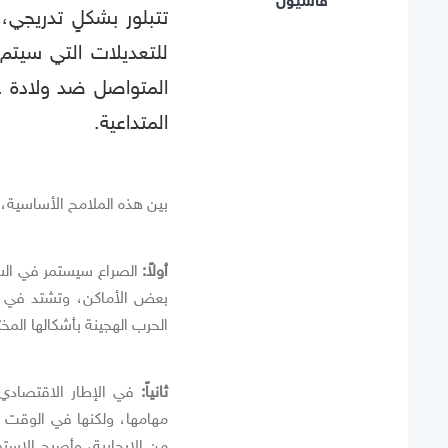
قاسيون
تتبلور بشكلٍ تدريجي،
للتعديلات التي سيتم 
المتواصل ضد ولادة عا
المتداعية.
بين هذه الملامح الأساسية، ي
أولاً:
الصراع سيستمر في السا
بعض الأماكن، وتشتد في أ
الحرب الهجينة بأشكالها المخت
ثانياً:
في الإطار الاقتصادي،
مهامها، ولكنها في الوقت نف
من الإيجابية، وأصبح الاستمرا