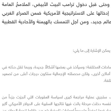
 وحتى قبل دخول ترامب البيتَ الأبيض، الملامحُ العامة
إدخالها على الاستراتيجية الأمريكية ضمن الصراع الغربي
لم جديد، ومن أجل التمسك بالهيمنة والأحادية القطبية
مكن الإشارة إلى ما يلي:
حات المختلفة؛ وسيأخذ في بعضها أشكالاً جديدة، وربما تقل حدّته في
ماكن أخرى، ولكن محصلته الإجمالية ستكون درجات أعلى من تصعيد
لفة.
 ستجري عملية مراجعة كبرى لسياسة العقوبات التي أنجزت جزءاً من
سه دخلت مرحلة باتت فيها نتائجها السلبية على الدولار الأمريكي أكبر
ر فيها تحفيزاً وتسريعاً لعمليات تاريخية يتم من خلالها تنحية الدولار عن