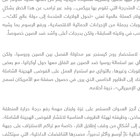
ات المتدرجة التي تقوم بها بريكس... وقد عبر ترامب عن هذا الخطر بشكلٍ
ار كعملة عالمية تعني «تحول الولايات المتحدة إلى دولة عالمٍ ثالث»...
ات بجملة من الإجراءات الحمائية الاقتصادية، ورفع الرسوم بما يشبه
ترامب في ولايته السابقة، ولكن بدرجات أعلى وأشد ضد الصين خصوصاً.
استحضار روح كيسنجر عبر محاولة الفصل بين الصين وروسيا، ولكن
 عبر استمالة روسيا ضد الصين عبر اتفاق معها حول أوكرانيا، مع بعض
وبات وغيرها، بالتوازي مع استمرار العمل على الفوضى الهجينة الشاملة
ناد إلى الطابور الخامس الذي يرى في حصول صفقة مع الأمريكان تسمح
 الإمبريالي»، ذروة أحلامه.
أنجز العدوان المستمر على غزة ولبنان مهمة رفع درجة حرارة المنطقة
، وظيفته تهيئة الظروف المناسبة لانتشار الفوضى الهجينة الشاملة،
إلى أشكالٍ من وقف إطلاق النار، خاصة مع تراكم الاستنزاف على جبهة
حالية نارٌ أوسع وأكثر تدميراً، مصدرها التناقضات الداخلية، التي سيتكثف