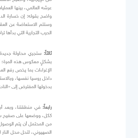
عرشه العالمي، بينها العملي
واضح بقوله: إن خسارة الدول
وستتم الاستعاضة عن العقوب
الحرب التجارية التي بدأها 
ثالثاً:
ستجري محاولة جديدة ل
بشكلٍ معكوس هذه المرة؛ أي
الإغراءات بما يخص رفع العق
داخل روسيا نفسها، وبالاست
بدخولها المفترض إلى «النادي
رابعاً:
في منطقتنا، وبعد أن 
ككل، ووضعها على صفيح ساخن
من المحتمل أن يتم الوصول 
الصهيوني، لتحل محل النار ال