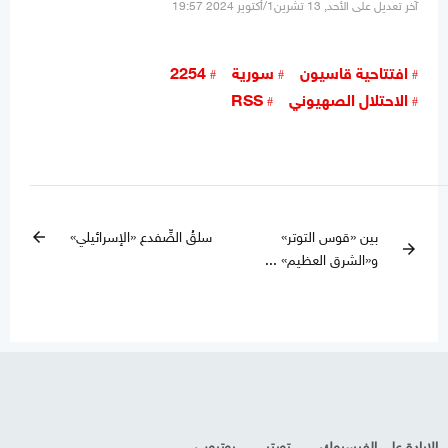
آخر تعديل على الأحد, 13 تشرين1/أكتوير 2024 19:57
افتتاحية قاسيون
سورية
2254
الاحتلال الصهيوني
RSS
بين «قوس التوتر»
سلقُ الضِّفدع «الإسرائيلي»
arrow_back
arrow_forward
و«الشرق العظيم» ...
الإرادة على الفيسبوك
تويتر
يوتيوب