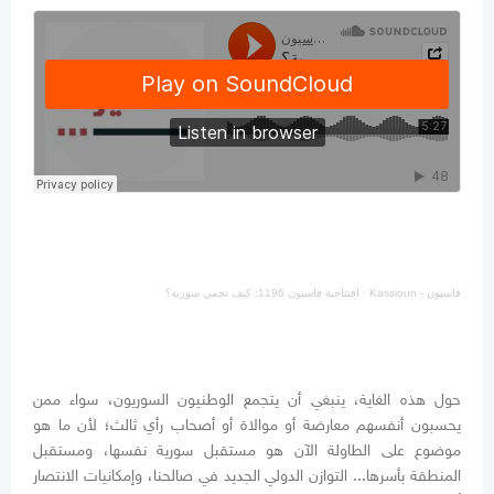
قاسيون - Kassioun
·
افتتاحية قاسيون 1196: كيف نحمي سورية؟
حول هذه الغاية، ينبغي أن يتجمع الوطنيون السوريون، سواء ممن
يحسبون أنفسهم معارضة أو موالاة أو أصحاب رأي ثالث؛ لأن ما هو
موضوع على الطاولة الآن هو مستقبل سورية نفسها، ومستقبل
المنطقة بأسرها... التوازن الدولي الجديد في صالحنا، وإمكانيات الانتصار