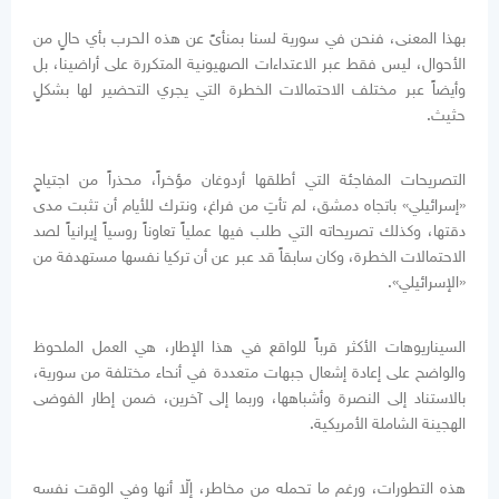
بهذا المعنى، فنحن في سورية لسنا بمنأىً عن هذه الحرب بأي حالٍ من
الأحوال، ليس فقط عبر الاعتداءات الصهيونية المتكررة على أراضينا، بل
وأيضاً عبر مختلف الاحتمالات الخطرة التي يجري التحضير لها بشكلٍ
حثيث.
التصريحات المفاجئة التي أطلقها أردوغان مؤخراً، محذراً من اجتياحٍ
«إسرائيلي» باتجاه دمشق، لم تأتِ من فراغ، ونترك للأيام أن تثبت مدى
دقتها، وكذلك تصريحاته التي طلب فيها عملياً تعاوناً روسياً إيرانياً لصد
الاحتمالات الخطرة، وكان سابقاً قد عبر عن أن تركيا نفسها مستهدفة من
«الإسرائيلي».
السيناريوهات الأكثر قرباً للواقع في هذا الإطار، هي العمل الملحوظ
والواضح على إعادة إشعال جبهات متعددة في أنحاء مختلفة من سورية،
بالاستناد إلى النصرة وأشباهها، وربما إلى آخرين، ضمن إطار الفوضى
الهجينة الشاملة الأمريكية.
هذه التطورات، ورغم ما تحمله من مخاطر، إلّا أنها وفي الوقت نفسه