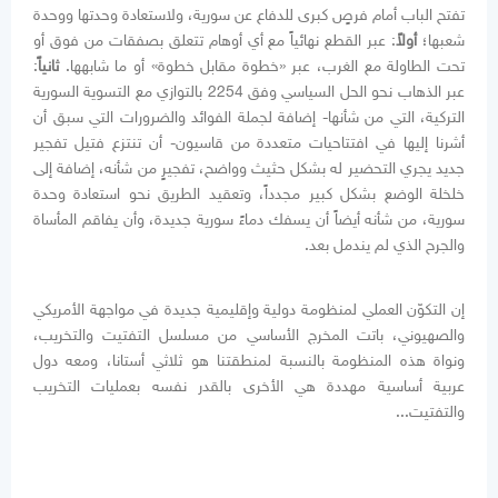
تفتح الباب أمام فرصٍ كبرى للدفاع عن سورية، ولاستعادة وحدتها ووحدة
شعبها؛
أولاً
: عبر القطع نهائياً مع أي أوهام تتعلق بصفقات من فوق أو
تحت الطاولة مع الغرب، عبر «خطوة مقابل خطوة» أو ما شابهها.
ثانياً
:
عبر الذهاب نحو الحل السياسي وفق 2254 بالتوازي مع التسوية السورية
التركية، التي من شأنها- إضافة لجملة الفوائد والضرورات التي سبق أن
أشرنا إليها في افتتاحيات متعددة من قاسيون- أن تنتزع فتيل تفجير
جديد يجري التحضير له بشكل حثيث وواضح، تفجيرٍ من شأنه، إضافة إلى
خلخلة الوضع بشكل كبير مجدداً، وتعقيد الطريق نحو استعادة وحدة
سورية، من شأنه أيضاً أن يسفك دماءً سورية جديدة، وأن يفاقم المأساة
والجرح الذي لم يندمل بعد.
إن التكوّن العملي لمنظومة دولية وإقليمية جديدة في مواجهة الأمريكي
والصهيوني، باتت المخرج الأساسي من مسلسل التفتيت والتخريب،
ونواة هذه المنظومة بالنسبة لمنطقتنا هو ثلاثي أستانا، ومعه دول
عربية أساسية مهددة هي الأخرى بالقدر نفسه بعمليات التخريب
والتفتيت...