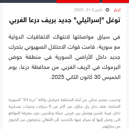
أخبار
كانون2 31, 2025
توغل "إسرائيلي" جديد بريف درعا الغربي
في سياق مواصلتها لانتهاك الاتفاقيات الدولية
مع سورية، قامت قوات الاحتلال الصهيوني بتحرك
جديد داخل الأراضي السورية في منطقة حوض
اليرموك في الريف الغربي من محافظة درعا، يوم
الخميس 30 كانون الثاني 2025.
وحسب مصدر محلي من أبناء المنطقة لمراسل وكالة "درعا 24" السورية
المحلية، فقد دخل رتل مكوّن من أكثر من 6 سيارات وعربات عسـكرية
داخل قرية عابدين ووصل بين قريتي جملة وعابدين، دون معرفة المواقع
التي وصل إليها أو تمركز فيها بالتحديد لأن الأهالي يتخوفون من الخروج
من منازلهم.