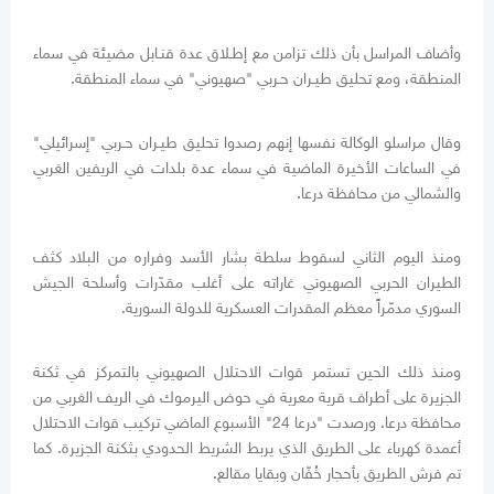
وأضاف المراسل بأن ذلك تزامن مع إطـلاق عدة قنـابل مضيئة في سماء
المنطقة، ومع تحليق طيـران حـربي "صهيوني" في سماء المنطقة.
وقال مراسلو الوكالة نفسها إنهم رصدوا تحليق طيـران حـربي "إسرائيلي"
في الساعات الأخيرة الماضية في سماء عدة بلدات في الريفين الغربي
والشمالي من محافظة درعا.
ومنذ اليوم الثاني لسقوط سلطة بشار الأسد وفراره من البلاد كثف
الطيران الحربي الصهيوني غاراته على أغلب مقدّرات وأسلحة الجيش
السوري مدمّراً معظم المقدرات العسكرية للدولة السورية.
ومنذ ذلك الحين تستمر قوات الاحتلال الصهيوني بالتمركز في ثكنة
الجزيرة على أطراف قرية معرية في حوض اليرموك في الريف الغربي من
محافظة درعا. ورصدت "درعا 24" الأسبوع الماضي تركيب قوات الاحتلال
أعمدة كهرباء على الطريق الذي يربط الشريط الحدودي بثكنة الجزيرة. كما
تم فرش الطريق بأحجار خُفّان وبقايا مقالع.