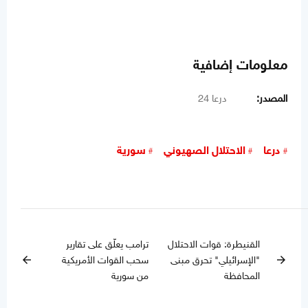
معلومات إضافية
المصدر:
درعا 24
درعا
الاحتلال الصهيوني
سورية
القنيطرة: قوات الاحتلال
ترامب يعلّق على تقارير
"الإسرائيلي" تحرق مبنى
سحب القوات الأمريكية
arrow_back
arrow_forward
المحافظة
من سورية