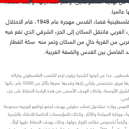
ا من تهديد المستوطنين، ومنع مصادرتها، وأيضاً الاعتناء
ا عالميا.
الشجرة تقع في قرية فلسطينية قضاء القدس مهجرة عام 1948، قام الاحتلال
ء الغربي فانتقل السكان إلى الجزء الشرقي الذي تقع فيه
لغربي من القرية خالٍ من السكان وتمر منه سكة القطار
حد الفاصل بين القدس والضفة الغربية.
فلسطين، عدا عن كونها كشجرة زيتون ترمز للشعب الفلسطيني وتراثه
وتاريخه، وهي أيضاً كما اعتبرها فريق متخصص ياباني زارها وقدرها عمرها بأكثر من 5500 عام، بأنها
الشرق الأوسط، ولذلك الهدف الأسمى من هذه البادرة الحفاظ على جزء
لمي.
 «الفيس بوك» ستتحول لحشد حقيقي يهدف لجمع تواقيع لتوجيه مجموعة
ية، ووزارة السياحة والآثار، وكذلك للمؤسسات الخاصة للاعتناء بالشجرة
 وأيضاً تخصيص مقاعد للزوار حولها، وذلك بهدف الحفاظ عليها أولاً،