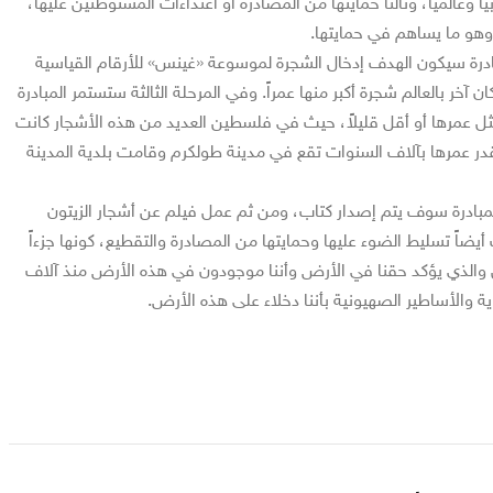
ياً وعالمياً، وثالثاً حمايتها من المصادرة أو اعتداءات المستوطنين عليها،
وهو ما يساهم في حمايتها.
بادرة سيكون الهدف إدخال الشجرة لموسوعة «غينس» للأرقام القياسية
ان آخر بالعالم شجرة أكبر منها عمراً. وفي المرحلة الثالثة ستستمر المبادرة
 عمرها أو أقل قليلاً، حيث في فلسطين العديد من هذه الأشجار كانت
ر عمرها بآلاف السنوات تقع في مدينة طولكرم وقامت بلدية المدينة
المبادرة سوف يتم إصدار كتاب، ومن ثم عمل فيلم عن أشجار الزيتون
اً تسليط الضوء عليها وحمايتها من المصادرة والتقطيع، كونها جزءاً
ل والذي يؤكد حقنا في الأرض وأننا موجودون في هذه الأرض منذ آلاف
ة والأساطير الصهيونية بأننا دخلاء على هذه الأرض.