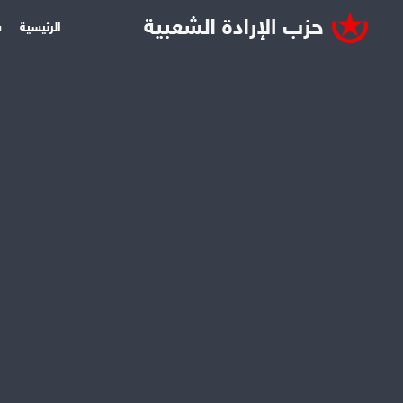
الرئيسية
س
ثقافة
تشرين2 06, 2009
الشجر الكنعا
بمبادرة ذاتية غير مدع
قاسيون
كبيراً من الشبان من كل
بالحفاظ على أكبر شجر