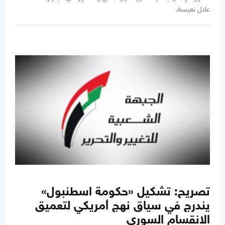
عادل نعيسة.
تصريح: تشكيل «حكومة اسطنبول»
يندرج في سياق نهج أمريكي لتعميق
الانقسام السوري