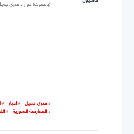
قاسيون
(بالصوت) حوار د.قدري جميل
5
4
3
2
1
قدري جميل
أخبار
ا
المعارضة السورية
الل