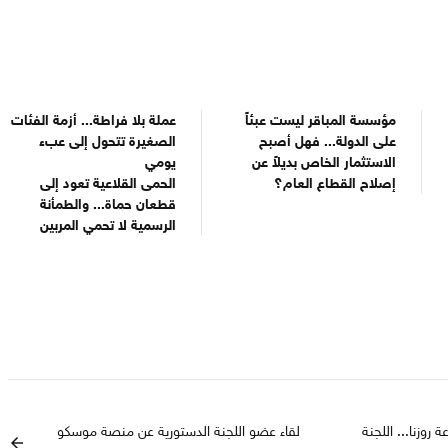
مؤسسة المباقر ليست عبئاً
عملة بلا فراطة... أزمة الفئات
على الدولة... فهل أصبح
الصغيرة تتحول إلى عبء
الاستثمار الخاص بديلاً عن
يومي
إصلاح القطاع العام؟
الحمى القلاعية تعود إلى
قطعان حماة... والطمأنة
الرسمية لا تحمي المربين
 روزنا... اللجنة
لقاء عضو اللجنة الدستورية عن منصة موسكو
arrow_back