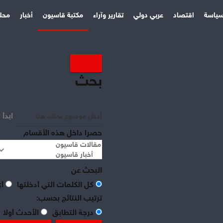
ياسة
اقتصاد
عربي دولي
تقارير وآراء
مكتبة قاسيون
أخبار
محل
بحث
ابدأ 
حصرا داخل هذه الأقسام
البحث عن
كل الكلمات التي أدخلتها
أي
ترتيب النتائج بحسب:
درجة التطابق
الأحدث أولا