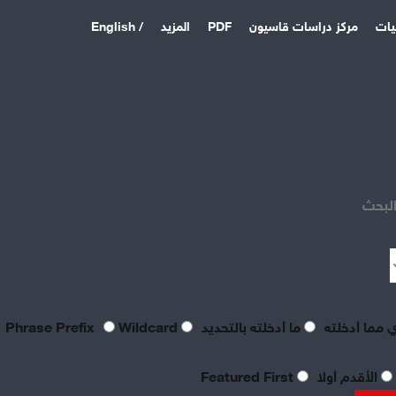
يات
مركز دراسات قاسيون
PDF
المزيد
/ English
اخر المقالات
منذ 3 أيام
بصراحة مطالب العمال بالعدالة
اليوم لا تتعدى الحد الأدنى
البحث
للحياة
منذ 3 أيام
تعقيبٌ عمالي على طروحات
الصناعي نور الدين سمحا حول
واقع الصناعة النسيجية
السورية: «عن جد نزعتا»
 مما أدخلته
ما أدخلته بالتحديد
Phrase Prefix
Wildcard
منذ 3 أيام
تنظيم العمال: ضرورة
الأقدم أولا
Featured First
موضوعية للدفاع عن الحقوق