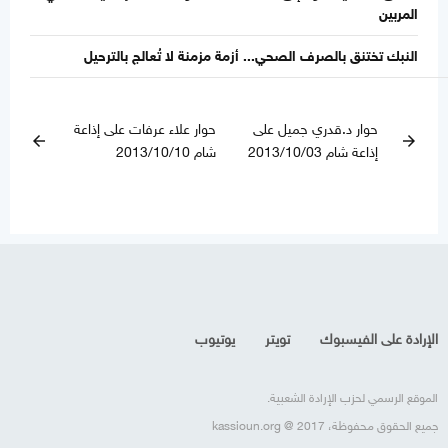
المربين
النبك تختنق بالصرف الصحي... أزمة مزمنة لا تُعالج بالترحيل
حوار د.قدري جميل على
حوار علاء عرفات على إذاعة
arrow_back
arrow_forward
إذاعة شام 2013/10/03
شام 2013/10/10
الإرادة على الفيسبوك
تويتر
يوتيوب
الموقع الرسمي لحزب الإرادة الشعبية.
جميع الحقوق محفوظة، kassioun.org @ 2017