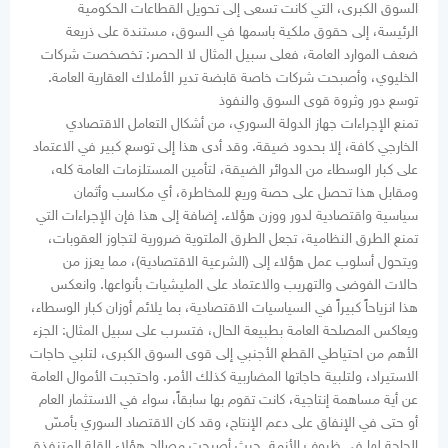
السوق الكبرى، التي كانت تسعى إلى تحويل القطاعات الحكومية
الرئيسة، إلى حقوق ملكية باسمها في السوق، مستندة على ذريعة
ضعف الموارد العامة، فعلى سبيل المثال لا الحصر: تخصخصت شركات
الخليوي، وأصبحت شركات خاصة قابضة تدير الأملاك العقارية العامة.
توسع دور وثروة قوى السوق والنفوذ
تمنع الإجراءات جهاز الدولة السوري، من أشكال التعامل الاقتصادي
الخارجي كافة، إلا بحدود ضيقة. وقد أدى هذا إلى توسع كبير في الاعتماد
على كبار الوسطاء من الدوائر الضيقة، لتأمين المستلزمات العامة كله،
ومقابل هذا تحصل على حصة وريع للمخاطرة، أي مكاسب وأثمان
سياسية واقتصادية لدور ووزن هؤلاء. إضافة إلى هذا فإن الإجراءات التي
تمنع الطرق النظامية، تجعل الطرق الملتوية ضرورية لتجاوز العقوبات،
ويتحول أسلوب عمل هؤلاء إلى (الشرعية الاقتصادية)، مما يعزز من
حالات الفوضى والتهريب والاعتماد على المليشيات بأنواعها. وانعكس
هذا انزياحاً كبيراً في السياسيات الاقتصادية، بما يلائم أوزان كبار الوسطاء،
ويعاكس المصلحة العامة بطبيعة الحال، فتسرب على سبيل المثال: الجزء
الأهم من احتياطي القطع الأجنبي إلى قوى السوق الكبرى، لتلبي حاجات
الاستيراد، ولتلبية حاجاتها المضاربية كذلك الأمر. واحتجبت الأموال العامة
عن أية مساهمة إنتاجية، كانت تقوم بها سابقاً، سواء في الاستثمار العام
أو حتى في الإنفاق على دعم الإنتاج، وقد كان الاقتصاد السوري بأمسّ
الحاجة لها في ظروف الأزمة. حيث أصبحت مصالح هؤلاء القلة المتنفذة