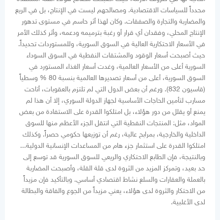
محدداً للسياسات الاقتصادية. ومصالحهم ليست في الإنتاج، بل في الريع
والمضاربة والتجارة والصفقات. وكان لهذا أثر حاسم في مستوى تدهور
الإنتاج المحلي، وفقدان أي قرار أو رغبة بترميمه ودعمه، وأثر كذلك الأمر
في الأسعار الاحتكارية العالية في السوق السورية، وللمستوردات تحديداً.
حيث أصبحت أسعار الوقود والمشتقات النفطية في السوق السوداء
السورية أعلى من الأسعار العالمية، وغدت أسعار الغذاء المستورد في
السوق السورية، أعلى من أسعار تصديرها العالمية بنسبة 80 % وسطياً
(قاسيون 832). ورغم أن بعض الدول التي لم تلتزم بالعقوبات، أتاحت
مسارب لتأمين الحاجات الأساسية لجهاز الدولة السوري، إلا أن هذا لم
يمنع أو يقلل من دور هؤلاء، بل امتلكوا القدرة على الاستفادة من بعض
المواد، مثل: المنتجات النفطية التي انتقل الجزء الأعظم منها للسوق
الداخلية والخارجية، بمرابح عالية، رغم أن توزيعها حكومي حصراً. وكذلك
امتلكوا القدرة على استثمار جزء هام من المساعدات الإنسانية الدولية...
وبالنتيجة، فإن الطابع الاحتكاري والريعي للسوق السورية قد توسع إلى
حد بعيد، وتمركز المزيد من الثروة لدى قلة القلة، وأصبحت المضاربة
بالعملة والعقارات والسلع نشاط اقتصادي أساسي. وبالتأكيد فإن مزيداً
من الاحتكار والثروة لدى هؤلاء، يعني مزيداً من الجوع والفاقة والبطالة
لدى الأغلبية.