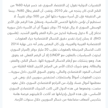
التقديرات الدولية تقول: إن الاقتصاد السوري قد خسر قرابة 60% من
الناتج الذي كان ينتجه في عام 2010، وتقدر، أن الفقر يطال 80%، بينما
في الحقيقة فإن كل أسرة سورية دخلها أقل من 500 دولار تقريباً، لا
تستطيع أن تؤمن حاجاتها الخمس الأساسية، ومقابل هذا الرقم فإن الأجر
الوسطي السوري لا يزال قرابة 75 دولار شهرياً! أي أن الأسرة داخل سورية
تحتاج إلى 6 دخول وسطية لتخرج من دائرة الفقر والعوز الشديد. (قاسيون
843). لا يمكن إجراء تقدير دقيق للخسائر الاقتصادية جراء العقوبات
الاقتصادية الغربية والعربية، وإن كان البعض يقدر أنه حتى نهاية 2014
كانت الخسائر المرتبطة بالعقوبات تقارب 20 مليار دولار (المركز السوري
لبحوث السياسيات بالتعاون مع UNDP) إلا أن الرقم الفعلي قد يفوق
هذا، وهو يتشابك مع أرقام الخسائر السورية كلها، خسائر الناتج، والفقر،
والبطالة. وهو شريك كذلك الأمر في المرابح الكبرى للقلة القليلة من
أصحاب النفوذ الاقتصادي والمالي، وقوى السوق الكبرى داخل سورية...
حجزت العقوبات أموالاً واستثمارات لمتنفذين سوريين كبار، وهي في
معظمها أموال فساد وإثراء من التراجع الاقتصادي السوري خلال عقود
مضت، وضعوها في هذه الدول التي كانت الشريك الاقتصادي السوري
الأساسي، فإن هذه الدول بإجراءاتها قد أتاحت لأغلبيتهم فرصة هامة
بتكديس أضعاف مضاعفة من خسائر السوريين خلال سنوات الأزمة.