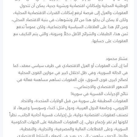
الوطنية المحلية وإمكاناتٍ اقتصادية وبشرية جدية، يمكن أن تتحول
العقوبات والعزل إلى فرصة لرفع إمكانات القدرات الاقتصادية المحلية،
ولكن لا يمكن أن يخلو هذا من آثار وتشوهات في بنية الاقتصاد المحلي،
ومن آثار هذا على العلاقات السياسية والاجتماعية، ولكن عموماً تدفع
ثمن هذا، الطبقات والشرائح الأقل دخلاً ومرونة، والتي يتم التكيف مع
العقوبات على حسابها.
عشتار محمود
أما إن أتت العقوبات أو العزل الاقتصادي في ظرف سياسي معقد، كما
في الحالة السورية، وفي ظل اختلال كبير في موازين القوى المحلية
لصالح كبرى قوى السوق، فإن العقوبات تساهم مساهمة فعالة في
التدهور الاقتصادي والاجتماعي...
نتائج الإجراءات القسرية في سورية!
العقوبات المطبقة على سورية من قبل الولايات المتحدة، والاتحاد
الأوروبي، وجامعة الدول العربية، ودول مثل: كندا، وسويسرا وغيرها، لا
تصنف كعقوبات اقتصادية دولية، بل إجراءات قسرية أحادية الجانب، نظراً
لكونها لم تقر بإجماع دولي. إن العقوبات المطبقة على الجهات الحكومية
السورية، وعلى القطاعات المالية والمصرفية، والتجارية، والنفطية،
والنقل الجوي. ساهمت إلى حدٍ بعيدٍ في إضعاف النشاط الاقتصادي