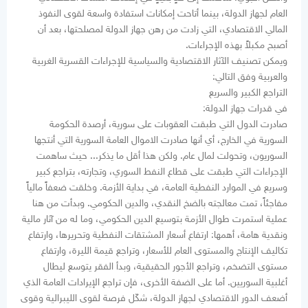
العام لجهاز الدولة، بينما أتاحت إمكانات استفادة واسعة لقوى النفوذ
المالي الاقتصادي، التي زادت من رهن جهاز الدولة لمصلحتها، بعد أن
أصبح مكبلاً بهذه الإجراءات.
ويمكن تصنيف الآثار الاقتصادية والسياسية للإجراءات القسرية الغربية
والعربية وفق التالي:
التراجع الكبير والسريع
في قدرات جهاز الدولة:
صادرت الدول التي طبقت العقوبات على سورية، أرصدة الحكومة
السورية في الخارج، أي أنها صادرت الاموال العامة السورية التي أنتجها
السوريون، وتحولت لمال عام. ولكن هذا أقل ما يذكر... حيث ساهمت
الإجراءات التي طبقت على قطاع النفط السوري، وتجارته، بتراجع كبير
وسريع في الموارد النفطية العامة، في بداية الأزمة. وخلقت ضعفاً مالياً
مفاجئاً، تمت معالجته بالضخ النقدي، والدين الحكومي. وبدأت من هنا
عملية استمرت طوال الأزمة بتوسيع الدين الحكومي، وما له من آثار مالية
ونقدية هامة، أهمها: ارتفاع أسعار المشتقات النفطية وتحريرها، وارتفاع
تكاليف الإنتاج والمستوى العام للأسعار، وتراجع قيمة الليرة، وارتفاع
مستوى التضخم، وتراجع الأجور الحقيقية، وبدأ الفقر يتوسع ليطال
أغلبية السوريين. أما على الضفة الأخرى، فإن تراجع الإيرادات العامة الذي
أضعف الدور الاقتصادي لجهاز الدولة، شكّل فرصة لقوى الليبرالية وقوى