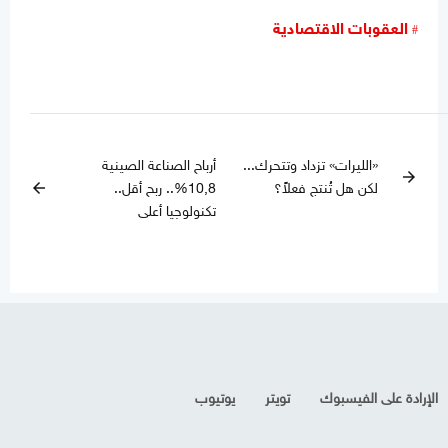
العقوبات الاقتصادية
«الليرات» تزداد وتتحرك...
أرباح الصناعة الصينية
arrow_forward
لكن هل تُنتج فعلاً؟
10,8%.. ربح أقل..
arrow_back
تكنولوجيا أعلى
الإرادة على الفيسبوك
تويتر
يوتيوب