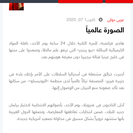
عربي دولي
كانون1 07, 2020
الصورة عالمياً
هاجم قراصنة، للمرة الثانية خلال 24 ساعة يوم الأحد، ناقلة المواد
الكيميائية السائلة «نيو رينجر» التي ترفع علم مالطا، وصعدوا على متنها
في خليج غينيا قبالة نيجيريا دون معرفة هويتهم بعد.
أجبرت حرائق مشتعلة في أستراليا السلطات على الأمر بإخلاء بلدة في
جزيرة فريزر- المصنفة تراثاً عالمياً لدى منظمة «اليونيسكو»- من سكانها
بعد تأكد صعوبة منع النيران من الوصول إليها.
أدلى الناخبون في فنزويلا، يوم الأحد، بأصواتهم الانتخابية لاختيار برلمان
جديد للبلاد، ضمن انتخابات تقاطعها المعارضة، وتصفها الدول الغربية
بأنها ستشهد تزويراً بشكل مسبق في محاولة تصعيد أمريكية جديدة.