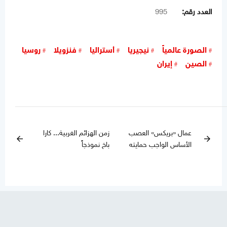
العدد رقم:
995
الصورة عالمياً
نيجيريا
أستراليا
فنزويلا
روسيا
الصين
إيران
عمال «بريكس» العصب
زمن الهزائم الغربية... كارا
arrow_back
arrow_forward
الأساس الواجب حمايته
باخ نموذجاً