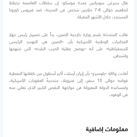
قال سيرغي سوبيانين عمدة موسكو: إن سلطات العاصمة تخطط
لتطعيم حوالي 6-7 ملايين شخص في المدينة، ضد فيروس كورونا
المستجد، خلال الأشهر المقبلة.
قالت المتحدثة باسم وزارة خارجية الصين، رداً على تصريح رئيس جهاز
المخابرات الوطنية الأمريكية بأن «الصين هي التهديد الرئيسي
للديمقراطية» على أنه «يوضح عقلية الحرب الباردة» التي تنتهجها
واشنطن.
أفادت وكالة «بلومبرغ» بأن إيران أرسلت أكبر أسطول من ناقلاتها النفطية
قوامه حوالي 10 سفن إلى فنزويلا، متحديةً العقوبات الأمريكية،
ولمساعدة الدولة المعزولة في مواجهة النقص الكبير الذي تعاني منه
في الوقود.
معلومات إضافية