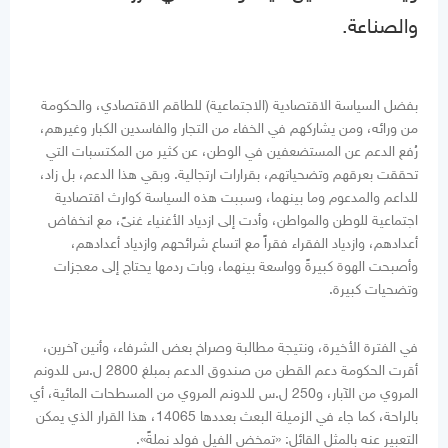
والصناعة.
بفضل السياسة الاقتصادية (الاجتماعية) للطاقم الاقتصادي، والحكومة
من ورائه، ومن يشاركهم في الخفاء من التجار والفاسدين الكبار وغيرهم،
رُفع الدعم عن المستضعفين في الوطن، عن كثير من المكتسبات التي
تحققت بعرقهم وتضحياتهم، بقرارات ارتجالية. وبقي هذا الدعم، بل زاد،
للداعم والمدعوم وما بينهما، وسببت هذه السياسة كوارث اقتصادية
اجتماعية للوطن والمواطن، وأدت إلى ازدياد الأغنياء غنىً، مع انخفاض
أعدادهم، وازدياد الفقراء فقراً مع اتساع شرائحهم وازدياد أعدادهم،
وأصبحت الهوة كبيرةً وواسعة بينهما، وبات ردمها يحتاج إلى معجزات
وتضحيات كبيرة.
في الفترة الأخيرة، ونتيجة مطالبة وصراخ بعض الشرفاء، وأنين آخرين،
أقرت الحكومة دعم القطن من صندوق الدعم بمبلغ 2800 ل.س للدونم
المروي من الآبار، و250 ل.س للدونم المروي من المسطحات المائية، أي
بالراحة، كما جاء في الزميلة البعث بعددها 14065، هذا القرار الذي يمكن
التعبير عنه بالمثل القائل: «تمخض الفيل فولد نملةً».