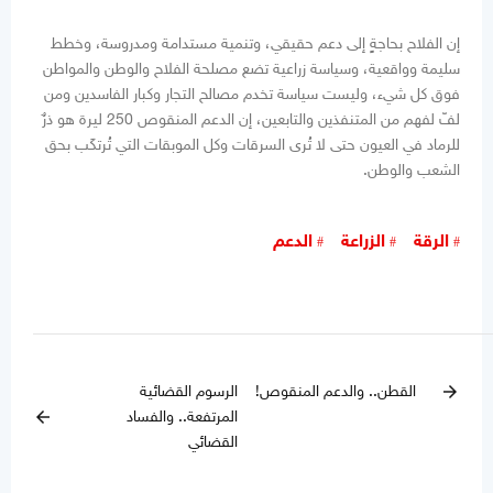
إن الفلاح بحاجةٍ إلى دعم حقيقي، وتنمية مستدامة ومدروسة، وخطط
سليمة وواقعية، وسياسة زراعية تضع مصلحة الفلاح والوطن والمواطن
فوق كل شيء، وليست سياسة تخدم مصالح التجار وكبار الفاسدين ومن
لفّ لفهم من المتنفذين والتابعين، إن الدعم المنقوص 250 ليرة هو ذرٌ
للرماد في العيون حتى لا تُرى السرقات وكل الموبقات التي تُرتكَب بحق
الشعب والوطن.
الرقة
الزراعة
الدعم
القطن.. والدعم المنقوص!
الرسوم القضائية
arrow_forward
المرتفعة.. والفساد
arrow_back
القضائي