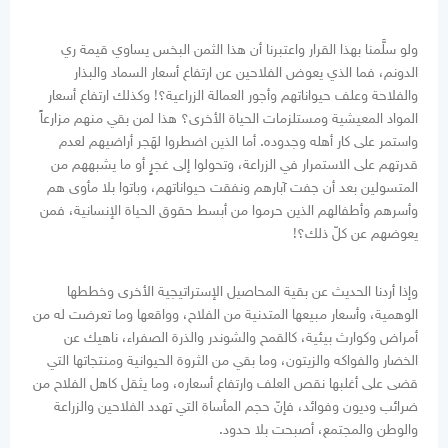
ولو سلَّمنا بهذا القرار واعتبرنا أن هذا الثمن البخس يساوي قيمة ري
الدونم، فما الذي يعوض الفلاحين عن ارتفاع أسعار السماد والبذار
والفلاحة وعلف حيواناتهم وأجور العمالة الزراعية؟! وكذلك ارتفاع أسعار
المواد المعيشية ومستلزمات الحياة الأخرى؟ هذا لمن بقي منهم مزارعاً
واستمر على كار أهله وجدوده. أما الذين اضطروا لهَجر أراضيهم لعدم
قدرتهم على الاستمرار في الزراعة، وتحولوا إلى غجرٍ أو ما يشبههم من
المتسولين بعد أن جفت آبارهم ونفقت حيواناتهم، وباتوا بلا مأوى هم
وأسرهم وأطفالهم الذين حرموا من أبسط حقوق الحياة الإنسانية، فمن
يعوضهم عن كلّ ذلك؟!
وإذا أردنا الحديث عن بقية المحاصيل الإستراتيجية الأخرى وخططها
الوهمية، وأسعار مبيعها المتدنية من الفلاح، وواقعها وما تعرضت له من
أمراض وكوارث بيئية، كالقمح والشوندر والذرة الصفراء، ناهيك عن
الخضار والفواكه والزيتون، وما بقي من الثروة الحيوانية ومنتجاتها التي
قضى على أغلبها نقص العلف وارتفاع أسعاره، وما يثقل كاهل الفلاح من
ضرائب وديون وفوائد، فإنّ حجم المأساة التي تهدد الفلاحين والزراعة
والوطن والمجتمع، أصبحت بلا حدود.