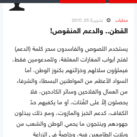
محليات
تشرين2 05, 2010
القطن.. والدعم المنقوص!
يستخدم اللصوص والفاسدون سحر كلمة (الدعم)
لفتح أبواب المغارات المغلقة، وللمدعومين فقط،
فيملؤون سلالهم وخزائنهم بكنوز الوطن، أما
السواد الأعظم من المواطنين البسطاء والشرفاء
من العمال والفلاحين وسائر الكادحين، فلا
يحصلون إلاّ على الفُتات، أو ما يكفيهم حدّ
الكفاف، كدعم الخبز والمازوت، ومع ذلك يبذلون
جهودهم وينتجون ما يحمي الوطن والشعب من
ويلات الطامعين فيه، وخاصةً في الزراعة