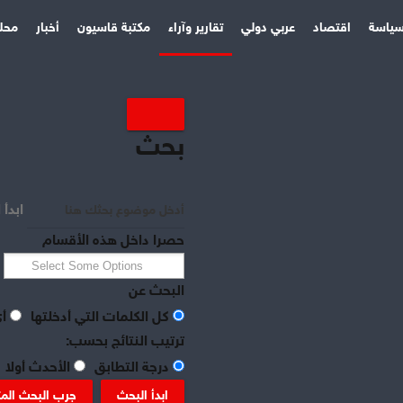
ياسة
اقتصاد
عربي دولي
تقارير وآراء
مكتبة قاسيون
أخبار
محل
بحث
مصر . . وماذا بعد؟
ابدأ 
كان حجم التظاهرات والاحتجاجات في مصر، ضخماً، كما توقعت حركة
“تمرُّد” والمعارضة الديمقراطية المؤتلفة في “جبهة الإنقاذ الوطني” .
حصرا داخل هذه الأقسام
لكن الذي لا مِرْيَةَ فيه أن ما بعد 30 يونيو سيختلف عما قبله، وأن ما كان
ممكناً قبلاً لن يعود كذلك…
البحث عن
كل الكلمات التي أدخلتها
أي
ترتيب النتائج بحسب:
درجة التطابق
الأحدث أولا
ابدأ البحث
جرب البحث الم