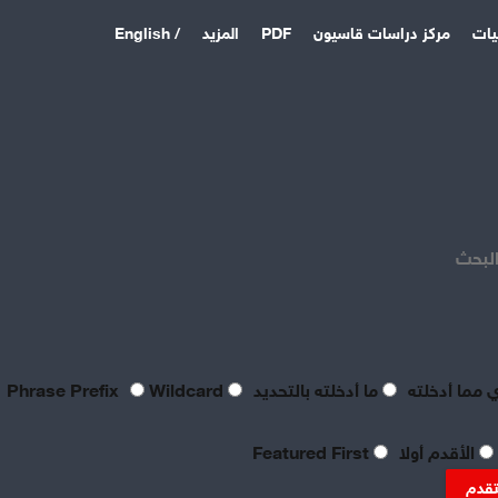
يات
مركز دراسات قاسيون
PDF
المزيد
/ English
اخر المقالات
منذ 23 ساعة
بعد فشل القواعد الأمريكية:
الباكستان وتركيا والسعودية
البحث
توقع اتفاقية دفاع مشترك
منذ 5 أيام
بصراحة مطالب العمال بالعدالة
اليوم لا تتعدى الحد الأدنى
للحياة
 مما أدخلته
ما أدخلته بالتحديد
Phrase Prefix
Wildcard
منذ 5 أيام
تعقيبٌ عمالي على طروحات
الأقدم أولا
Featured First
الصناعي نور الدين سمحا حول
واقع الصناعة النسيجية
تقدم