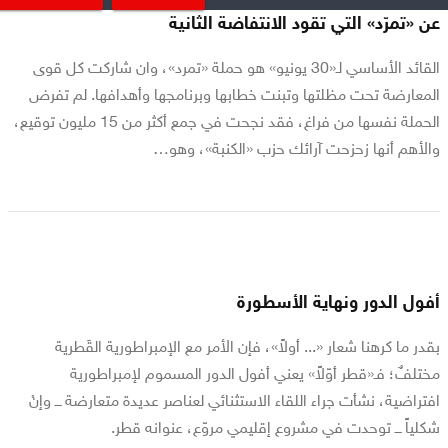
عن «تمرّد» التي تقود الانتفاضة الثانية
القائد الأساسي لـ«30 يونيو» هو حملة «تمرد»، وان شاركت كل قوى
المعارضة تحت مظلتها وتبنت خطابها وبرنامجها وأهدافها. لم تفرض
الحملة نفسها من فراغ، فقد نجحت في جمع أكثر من 15 مليون توقيع،
والأهم أنها زحزحت آرائك حزب «الكنبة»، وهو…
أفول الدور ونهاية الأسطورة
بقدر ما كرهنا شعار «... أولاً»، فإن الأمر مع الإمبراطورية القَطرية
مختلفٌ؛ فـ«قطر أوّلاً» يعني أفول الدور المسموم لإمبراطورية
افتراضية، نشأت جراء اللقاء الاستثنائي لعناصر عديدة متعارضة ـــ وإنْ
شكلياً ـــ توحدت في مشروع إقليمي مروّع، عنوانه قطر.