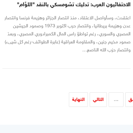
الاحتفائيون العرب: تدليك تشومسكي بالنقد "اللوَّام"
اعتقدت، وسأواصل الاعتقاد، منذ انتصار الجزائر وهزيمة فرنسا وانتصار
عدن وهزيمة بريطانيا، وانتصار حرب اكتوبر 1973 وصمود الجيشين
المصري والسوري، رغم تواطؤ راس المال الكمبرادوري المصري، وبعدَ
صمود مخيم جنين، والمقاومة العراقية (عابرة الطوائف-رغم كل شيىء)
وانتصار حزب الله الناصع…
بق
…
التالي
النهاية