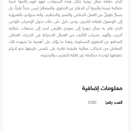
الذي حققه عمال زنوبيا خلال هذه السنوات، فهو أنهم راكموا خبرة
نضالية ثمينة وأثبتوا أن الدفاع عن الحقوق والمصالح ليس حدثاً عابراً، بل
مسارٌ طويلٌ من العمل الجماعي والصبر والتنظيم، وأنه سيؤدي بالضرورة
إلى الوصول لغاياته الكبرى. وخير دليل على ذلك تحول الإضراب الواعي
الذي قام به عمال زنوبيا إلى نموذج طليعي امتد إلى تجمعات عمالية
أخرى، وألهم عشرات الآلاف من العمال للانخراط في التحرك العمالي
المدافع عن الحقوق المسلوبة. وهذا ما يؤكد على أهمية ما تشهده تلك
المعامل من تحركات عمالية طبقية قادرة على تلمس طريقها نحو انتزاع
حقوقها كوحدة متكاملة غير قابلة للتفتيت والتشويه.
معلومات إضافية
العدد رقم:
1282