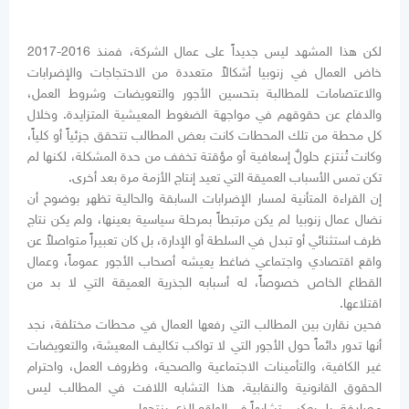
لكن هذا المشهد ليس جديداً على عمال الشركة، فمنذ 2016-2017
خاض العمال في زنوبيا أشكالاً متعددة من الاحتجاجات والإضرابات
والاعتصامات للمطالبة بتحسين الأجور والتعويضات وشروط العمل،
والدفاع عن حقوقهم في مواجهة الضغوط المعيشية المتزايدة. وخلال
كل محطة من تلك المحطات كانت بعض المطالب تتحقق جزئياً أو كلياً،
وكانت تُنتزع حلولٌ إسعافية أو مؤقتة تخفف من حدة المشكلة، لكنها لم
تكن تمس الأسباب العميقة التي تعيد إنتاج الأزمة مرة بعد أخرى.
إن القراءة المتأنية لمسار الإضرابات السابقة والحالية تظهر بوضوح أن
نضال عمال زنوبيا لم يكن مرتبطاً بمرحلة سياسية بعينها، ولم يكن نتاج
ظرف استثنائي أو تبدل في السلطة أو الإدارة، بل كان تعبيراً متواصلاً عن
واقع اقتصادي واجتماعي ضاغط يعيشه أصحاب الأجور عموماً، وعمال
القطاع الخاص خصوصاً، له أسبابه الجذرية العميقة التي لا بد من
اقتلاعها.
فحين نقارن بين المطالب التي رفعها العمال في محطات مختلفة، نجد
أنها تدور دائماً حول الأجور التي لا تواكب تكاليف المعيشة، والتعويضات
غير الكافية، والتأمينات الاجتماعية والصحية، وظروف العمل، واحترام
الحقوق القانونية والنقابية. هذا التشابه اللافت في المطالب ليس
مصادفة، بل يعكس تشابهاً في الواقع الذي ينتجها.