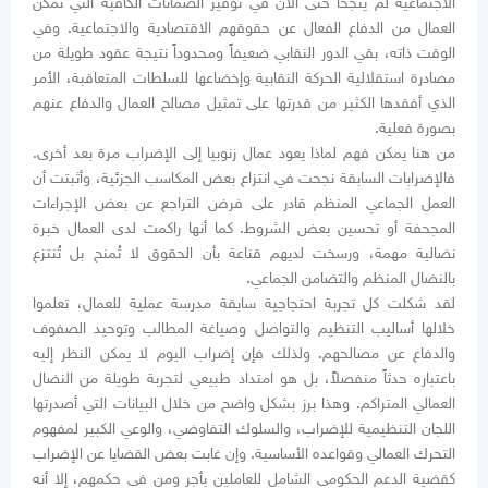
الاجتماعية لم ينجحا حتى الآن في توفير الضمانات الكافية التي تمكّن
العمال من الدفاع الفعال عن حقوقهم الاقتصادية والاجتماعية. وفي
الوقت ذاته، بقي الدور النقابي ضعيفاً ومحدوداً نتيجة عقود طويلة من
مصادرة استقلالية الحركة النقابية وإخضاعها للسلطات المتعاقبة، الأمر
الذي أفقدها الكثير من قدرتها على تمثيل مصالح العمال والدفاع عنهم
بصورة فعلية.
من هنا يمكن فهم لماذا يعود عمال زنوبيا إلى الإضراب مرة بعد أخرى.
فالإضرابات السابقة نجحت في انتزاع بعض المكاسب الجزئية، وأثبتت أن
العمل الجماعي المنظم قادر على فرض التراجع عن بعض الإجراءات
المجحفة أو تحسين بعض الشروط. كما أنها راكمت لدى العمال خبرة
نضالية مهمة، ورسخت لديهم قناعة بأن الحقوق لا تُمنح بل تُنتزع
بالنضال المنظم والتضامن الجماعي.
لقد شكلت كل تجربة احتجاجية سابقة مدرسة عملية للعمال، تعلموا
خلالها أساليب التنظيم والتواصل وصياغة المطالب وتوحيد الصفوف
والدفاع عن مصالحهم. ولذلك فإن إضراب اليوم لا يمكن النظر إليه
باعتباره حدثاً منفصلاً، بل هو امتداد طبيعي لتجربة طويلة من النضال
العمالي المتراكم. وهذا برز بشكل واضح من خلال البيانات التي أصدرتها
اللجان التنظيمية للإضراب، والسلوك التفاوضي، والوعي الكبير لمفهوم
التحرك العمالي وقواعده الأساسية. وإن غابت بعض القضايا عن الإضراب
كقضية الدعم الحكومي الشامل للعاملين بأجر ومن في حكمهم، إلا أنه