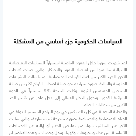
السياسات الحكومية جزء أساسي من المشكلة
لقد شهدت سوريا خلال العقود الماضية استمراراً للسياسات الاقتصادية
الليبرالية بما فيها من اقتصاد النفوذ والاحتكار، والتي حملت أصحاب
الأجور الجزء الأكبر من أعباء الأزمات الاقتصادية، فيما مالت التشريعات
القانونية والمالية بصورة متزايدة نحو حماية أصحاب الأرباح أكثر من حماية
المنتجين الحقيقيين للثروة. وكانت النتيجة تآكلاً مستمراً في القوة
الشرائية للأجور، وتحول الدخل العمالي إلى دخل عاجز عن تأمين الحد
الأدنى من متطلبات الحياة.
والقطبة المخفية في كل ذلك تكمن في نهج التراجع المستمر للدولة في
الحياة الاقتصادية والاجتماعية بصورة متدرجة ثم متسارعة، والتي سلبت
الأجر غير المباشر، سواء عبر تقليص الدعم أو إزالته عن الاحتياجات
الأساسية، من غذاء ومحروقات وكهرباء ونقل وخدمات. وهذه العناصر لم