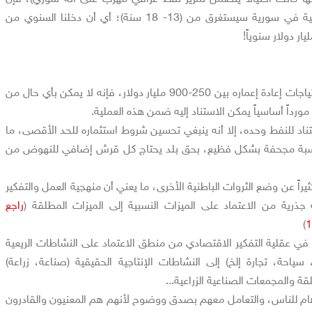
استخراج كامل الثروة النفطية في سورية سيستغرق من (13- 18 سنة)؛ أي أن دخلنا السنوي من
أولاً: في بلد يجري تقدير احتياجات إعادة إعماره بين 250-900 مليار دولار، فإنه لا يمكن بأي حال من
مورداً أساسياً يمكن الاستناد إليه ضمن هذه العملية.
استناد للنفط وحده، إلا أنه ينبغي تحسين شروط استثماره للحد الأقصى، ما
بة 30% هي نسبة مجحفة بشكل فظيع، بحق بلد يحتاج كل قرش إضافي للنهوض من
ثيراً عن وضع الثروات الباطنية الأخرى، ما يعني أن منهجية العمل والتفكير
 جذرية من الاعتماد على الميزات النسبية إلى الميزات المطلقة (
راجع
)
قال في عقلية التفكير الاقتصادي من منطق الاعتماد على النشاطات الريعية
 سياحة، تجارة إلخ) إلى النشاطات الإنتاجية الحقيقية (صناعة، زراعة)
قة والمجمعات الصناعية الزراعية...
وهام للناس، والتعامل معهم بصدق ووضوح لأنهم هم المعنيون والقادرون