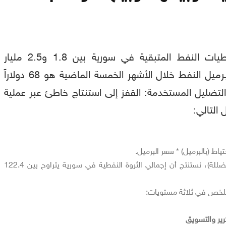
تتراوح تقديرات احتياطيات النفط المتبقية في سورية بين 1.8 و2.5 مليار
برميل. وسطي سعر برميل النفط خلال الأشهر الخمسة الماضية هو 68 دولاراً
التضليل المستخدمة: القفز إلى استنتاج خاطئ عبر عملية
التالي:
تياط (بالبرميل) * سعر البرميل.
إذا طبقنا هذه المعادلة (المضللة)، نستنتج أن إجمالي الثروة النفطية في سورية يتراوح بين 122.4
تلخص في ثلاثة مستويات:
كرير والتسويق