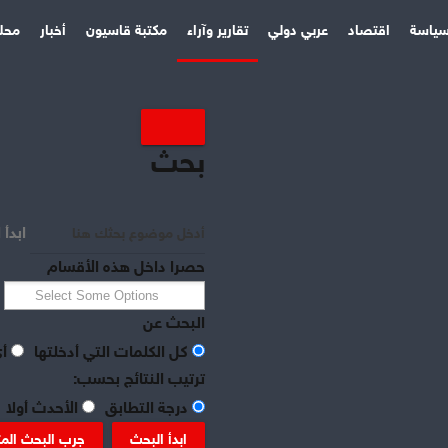
ياسة
اقتصاد
عربي دولي
تقارير وآراء
مكتبة قاسيون
أخبار
محل
بحث
ابدأ 
حصرا داخل هذه الأقسام
البحث عن
كل الكلمات التي أدخلتها
أي
ترتيب النتائج بحسب:
درجة التطابق
الأحدث أولا
ابدأ البحث
جرب البحث الم