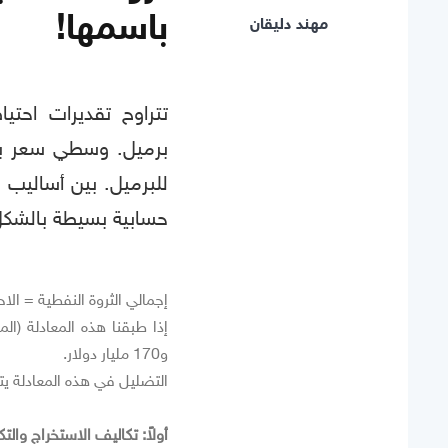
باسمها!
مهند دليقان
للبرميل. بين أساليب 
حسابية بسيطة بالشكل 
إجمالي الثروة النفطية = الاح
و170 مليار دولار.
التضليل في هذه المعادلة ي
أولاً: تكاليف الاستخراج والت