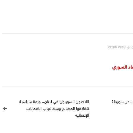
اد السوري
ات عن سورية؟
اللاجئون السوريون في لبنان.. ورقة سياسية
تتقاذفها المصالح وسط غياب الضمانات
arrow_back
الإنسانية