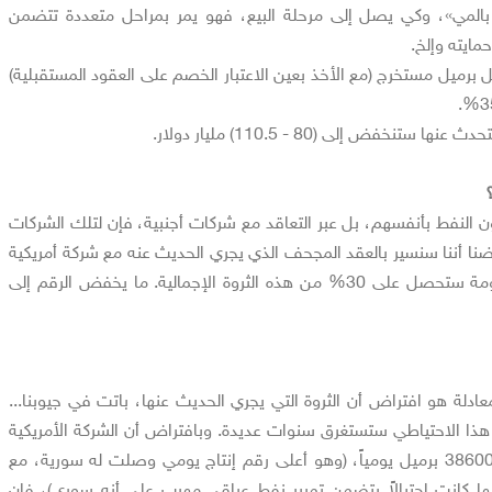
المي»، وكي يصل إلى مرحلة البيع، فهو يمر بمراحل متعددة تتضمن
مايته وإلخ.
رميل مستخرج (مع الأخذ بعين الاعتبار الخصم على العقود المستقبلية)
تنخفض إلى (80 - 110.5) مليار دولار.
ن النفط بأنفسهم، بل عبر التعاقد مع شركات أجنبية، فإن لتلك الشركات
ضنا أننا سنسير بالعقد المجحف الذي يجري الحديث عنه مع شركة أمريكية
اسمها SYRUS، فإن الحكومة ستحصل على 30% من هذه الثروة الإجمالية. ما يخفض الرقم إلى
دلة هو افتراض أن الثروة التي يجري الحديث عنها، باتت في جيوبنا...
ذا الاحتياطي ستستغرق سنوات عديدة. وبافتراض أن الشركة الأمريكية
ستنتج ابتداء من يوم غد 386000 برميل يومياً، (وهو أعلى رقم إنتاج يومي وصلت له سورية، مع
نها كانت احتيالاً يتضمن تمرير نفط عراقي مهرب على أنه سوري)، فإن