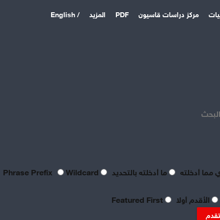
يات
مركز دراسات قاسيون
PDF
المزيد
/ English
اخر المقالات
منذ يوم
بعد فشل القواعد الأمريكية:
الباكستان وتركيا والسعودية
البحث
توقع اتفاقية دفاع مشترك
منذ 6 أيام
بصراحة مطالب العمال بالعدالة
اليوم لا تتعدى الحد الأدنى
للحياة
 مما أدخلته
ما أدخلته بالتحديد
Phrase Prefix
Wildcard
منذ 6 أيام
تعقيبٌ عمالي على طروحات
الأقدم أولا
Featured First
الصناعي نور الدين سمحا حول
واقع الصناعة النسيجية
تقدم