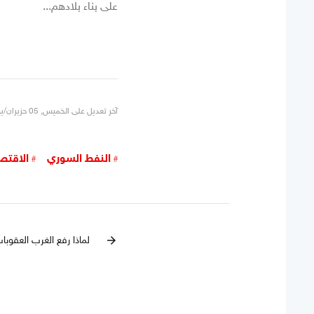
على بناء بلادهم...
آخر تعديل على الخميس, 05 حزيران/يونيو 2025 22:00
النفط السوري
الاقتص
لماذا رفع الغرب العقوب
arrow_forward