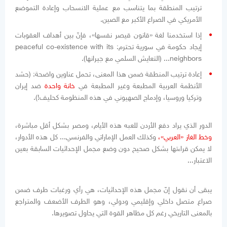
ترتيب المنطقة بما يتناسب مع عملية الانسحاب وإعادة التموضع
الأمريكي في الصراع الأكبر مع الصين.
إذا استخدمنا لغة «قانون قيصر نفسها»، فإنّ بين أهداف العقوبات
إيجاد حكومة في سورية تحترم: peaceful co-existence with its
neighbors... (التعايش السلمي مع جيرانها).
إعادة ترتيب المنطقة ضمن هذا المعنى، تحمل عناوين واضحة: (حشد
الأنظمة العربية المطبعة وغير المطبعة في
خانة واحدة
ضد إيران
وتركيا وروسيا، وإدماج الصهيوني في هذه المنظومة كحليف!).
الدور الذي يراد دفع الأردن للعبه هذه الأيام، ومصر بشكل أقل مباشرة،
وخط الغاز «العربي»،
وكذلك العمل الإماراتي والفرنسي... كل هذه الأدوار،
لا يمكن قراءتها بشكل صحيح دون وضع مجمل الإحداثيات السابقة بعين
الاعتبار...
يبقى أن نقول إنّ مجمل هذه الإحداثيات، هي رأي ورغبات طرف ضمن
صراع متصل داخلي وإقليمي ودولي، وهو الطرف الأضعف والمتراجع
بالمعنى التاريخي رغم كل مظاهر القوة التي يحاول تصويرها.