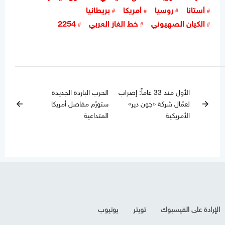
أستانا
روسيا
أمريكا
بريطانيا
الكيان الصهيوني
خط الغاز العربي
2254
الأول منذ 33 عاماً: إضراب
الحرب الباردة الجديدة
لعمّال شركة «جون دير»
ستورّم مفاصل أمريكا
arrow_back
arrow_forward
الأمريكية
المتداعية
الإرادة على الفيسبوك
تويتر
يوتيوب