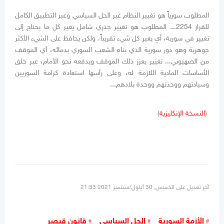
المطلوب سورياً هو تغيير النظام عبر الحل السياسي وعبر التطبيق الكامل
للقرار 2254... المطلوب هو تغيير جذري شامل يغير كل ما يحتاج إلى
تغيير في سورية، أي يغير كل شيء تقريباً، ولكن يحافظ على الشيء الأكثر
جوهرية وهو دور سورية الذي بناه الشعب السوري بدمائه، أي الموقف
من الصهيوني... تغيير يعزز ذلك الموقف ويدفعه نحو الأمام، عبر خلق
الأساسات المادية اللازمة له، وعلى رأسها استعادة كرامة السوريين
وسيادتهم ووحدتهم ووحدة بلادهم...
(
النسخة الإنكليزية
)
آخر تعديل على الخميس, 30 أيلول/سبتمبر 2021 21:33
الأزمة السورية
الحل السياسي
قانون قيصر