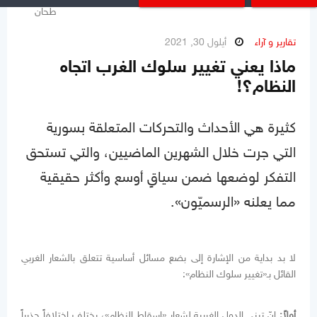
تقارير و آراء
أيلول 30, 2021
ماذا يعني تغيير سلوك الغرب اتجاه
النظام؟!
كثيرة هي الأحداث والتحركات المتعلقة بسورية
التي جرت خلال الشهرين الماضيين، والتي تستحق
التفكر لوضعها ضمن سياقٍ أوسع وأكثر حقيقية
مما يعلنه «الرسميّون».
لا بد بداية من الإشارة إلى بضع مسائل أساسية تتعلق بالشعار الغربي
القائل بـ«تغيير سلوك النظام»:
أولاً:
إنّ تبني الدول الغربية لشعار «إسقاط النظام»، يختلف اختلافاً جذرياً