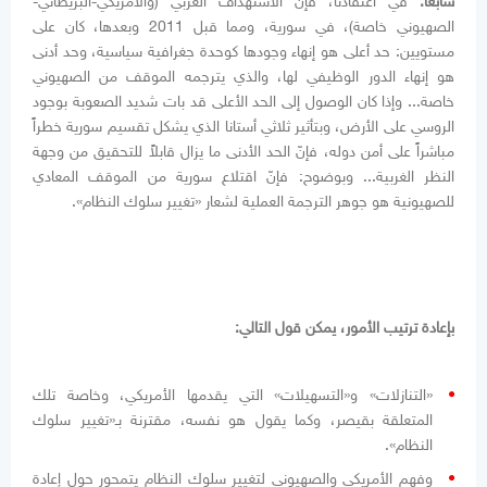
سابعاً:
في اعتقادنا، فإنّ الاستهداف الغربي (والأمريكي-البريطاني-
الصهيوني خاصة)، في سورية، ومما قبل 2011 وبعدها، كان على
مستويين: حد أعلى هو إنهاء وجودها كوحدة جغرافية سياسية، وحد أدنى
هو إنهاء الدور الوظيفي لها، والذي يترجمه الموقف من الصهيوني
خاصة... وإذا كان الوصول إلى الحد الأعلى قد بات شديد الصعوبة بوجود
الروسي على الأرض، وبتأثير ثلاثي أستانا الذي يشكل تقسيم سورية خطراً
مباشراً على أمن دوله، فإنّ الحد الأدنى ما يزال قابلاً للتحقيق من وجهة
النظر الغربية... وبوضوح: فإنّ اقتلاع سورية من الموقف المعادي
للصهيونية هو جوهر الترجمة العملية لشعار «تغيير سلوك النظام».
بإعادة ترتيب الأمور، يمكن قول التالي:
«التنازلات» و«التسهيلات» التي يقدمها الأمريكي، وخاصة تلك
المتعلقة بقيصر، وكما يقول هو نفسه، مقترنة بـ«تغيير سلوك
النظام».
وفهم الأمريكي والصهيوني لتغيير سلوك النظام يتمحور حول إعادة