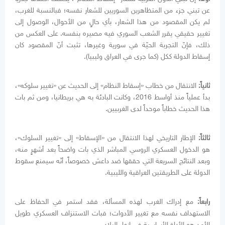
عن تبني جزء من المتظاهرين السوريين للشعار نفسه؛ فبالنسبة للغرب،
لم يكن المقصود من هذا الشعار، بأي حالٍ من الأحوال، الوصول إلى
تغيير حقيقي يقرر الشعب السوري فيه مصيره بنفسه. على العكس من
ذلك، فإنّ التجربة الحيّة في سورية وغيرها، تثبت أنّ المقصود كان
إسقاط الدولة ككل (كما جرى في العراق وليبيا).
ثانياً:
الانتقال من خطاب «إسقاط النظام» إلى الحديث عن «تغيير سلوكه»،
بدأ عملياً منذ أواسط 2016، وكانت البادئة به هي بريطانيا، ومن ثم بات
هذا الحديث خطاباً موحداً لدى الغربيين.
ثالثاً:
الإطار التاريخي لهذا الانتقال من «الإسقاط» إلى «تغيير السلوك»،
هو الدخول العسكري الروسي المباشر الذي بات واضحاً بعد أشهرٍ منه،
وبعد النتائج السريعة التي حققها ضد داعش خصوصاً، أنّه سيمنع سقوط
الدولة على الطريقتين العراقية والليبية.
رابعاً:
مع إدراك الغرب لهذه المسألة، فقد استمر في الحفاظ على
الاستهداف نفسه مع تغيير الأدوات؛ فبات الاستنزاف العسكري طويل
الأمد هو الأداة الأساسية في إنهاء البلاد.