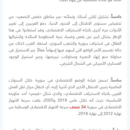
خامساً:
تشكيل ثلاثي أستانا، وتمكّنه -عبر مناطق خفض التصعيد- من
تخفيض مستوى الاقتتال إلى الحدود الدنيا، دفع الغربيين إلى تغيير
الأدوات مرة أخرى باتجاه الاستنزاف الاقتصادي، وقد استفادوا في هذا
الإطار بشكل كبير من تعفن وفساد بنية المنظومة السائدة واشتراكها
الفعّال في استنزاف سورية والشعب السوري. استفاد الغرب كذلك من
حالة تقسيم الأمر الواقع التي أسهم فيها إسهاماً فعالاً عبر الاستمرار في
محاولة منع إنهاء النصرة ومحاولات تبييضها، وعبر استمرار الوجود
العسكري الأمريكي في الشمال الشرقي.
سادساً:
تسمح قراءة الوضع الاقتصادي في سورية خلال السنوات
الماضية بتبين الانتقال الأخير الذي أشرنا إليه، أي انتقال مركز ثقل العمل
الغربي باتجاه الاستنزاف الاقتصادي، والذي شكل «قيصر» أحد عناوينه
الأساسية؛ حيث أنه خلال عامي 2019 و2020، بلغت سرعة الانهيار
الاقتصادي في سورية
34 ضعف
سرعة الانهيار الاقتصادي الوسطية من
نهاية 2012 إلى نهاية 2018.