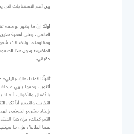
بين أهم الاستنتاجات التي ي
أولاً:
إنّ ما يظهر بوصفه تقد
العالمي، وعلى أهمية هذين
ومقاومته، ولنضالات شعوب
الماضية؛ ودون هذا الصمود
حقيقي.
ثانياً:
أكتوبر، ومعها ينهي مرحلة ط
بالأفعال والأقوال، أنه ل
التخريب والتدمير أياً تكن ال
بإنفاذ مشروع الفوضى الهدام
الأمر كذلك، فإن هذا الاعت
عصا الطاعة، فإن ما سينتجه