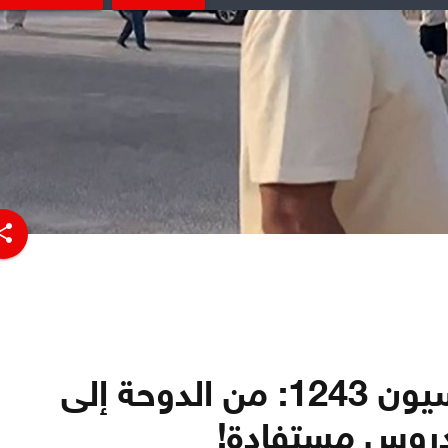
hare
افتتاحية قاسيون 1243: من الدوحة إلى
دروس مستفادة!