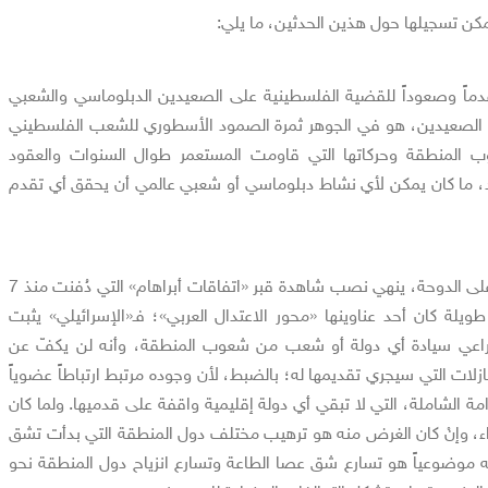
مكن تسجيلها حول هذين الحدثين، ما يلي:
ماً وصعوداً للقضية الفلسطينية على الصعيدين الدبلوماسي والشعبي
 الصعيدين، هو في الجوهر ثمرة الصمود الأسطوري للشعب الفلسطيني
 المنطقة وحركاتها التي قاومت المستعمر طوال السنوات والعقود
، ما كان يمكن لأي نشاط دبلوماسي أو شعبي عالمي أن يحقق أي تقدم
الاعتداء «الإسرائيلي» على الدوحة، ينهي نصب شاهدة قبر «اتفاقات أبراهام» التي دُفنت منذ 7
ويلة كان أحد عناوينها «محور الاعتدال العربي»؛ فـ«الإسرائيلي» يثبت
ا يراعي سيادة أي دولة أو شعب من شعوب المنطقة، وأنه لن يكفّ عن
تنازلات التي سيجري تقديمها له؛ بالضبط، لأن وجوده مرتبط ارتباطاً عضوياً
ة الشاملة، التي لا تبقي أي دولة إقليمية واقفة على قدميها. ولما كان
داء، وإنْ كان الغرض منه هو ترهيب مختلف دول المنطقة التي بدأت تشق
 موضوعياً هو تسارع شق عصا الطاعة وتسارع انزياح دول المنطقة نحو