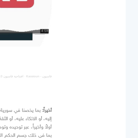
قاسيون - Kassioun
·
افتتاحية قاسيون 1243: من الدوحة إلى نيويورك... دروس مستفادة!
أخيراً:
إليه، أو الاتكاء عليه، أو ا
بما في ذلك جسم الحكم الانت