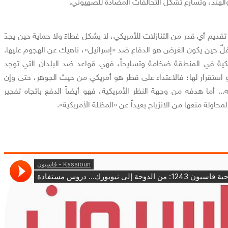
الهند، وتسارع تشكل التحالفات المضادة للصهيوني.
 تقديم أي قدر من التنازلات للأمريكي، لا يشكل غطاءً ولا حماية حين يجدّ
فلٌ حين يكون الغرض هو الدفاع ضد «إسرائيل»، ناهيك عن الهجوم عليها.
يكية في المنطقة ضخامة وتسليحاً، فهي قواعد ضد البلدان التي توجد
استقرار لها؛ فالاعتداء على قطر هو أمريكي من حيث الجوهر، حتى وإن
.. أما هدفه من وجهة النظر الأمريكية، فهو أيضاً الدفع باتجاه تفجير
حاولة منعها من الانزياح بعيداً عن «المظلة الأمريكية».