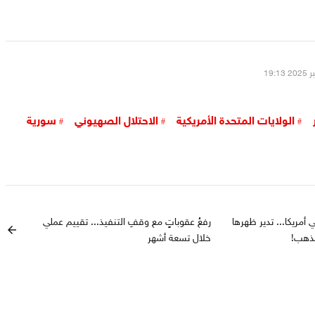
الولايات المتحدة الأمريكية
الاحتلال الصهيوني
سورية
أمريكا... تدير ظهرها
رفعُ عقوباتٍ مع وقفِ التنفيذ... تقييم عملي
arrow_back
لذهب!
خلال تسعة أشهر