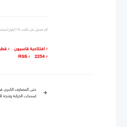
آخر تعديل على الأحد, 14 أيلول/سبتمبر 2025 19:13
افتتاحية قاسيون
قطر
RSS
2254
حتى المصارف الكبرى في 
arrow_forward
لسندات الخزانة وتتجه ل