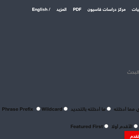
يات
مركز دراسات قاسيون
PDF
المزيد
/ English
اخر المقالات
منذ 3 أيام
بصراحة مطالب العمال بالعدالة
اليوم لا تتعدى الحد الأدنى
البحث
للحياة
منذ 3 أيام
تعقيبٌ عمالي على طروحات
الصناعي نور الدين سمحا حول
واقع الصناعة النسيجية
 مما أدخلته
ما أدخلته بالتحديد
Phrase Prefix
Wildcard
السورية: «عن جد نزعتا»
منذ 3 أيام
الأقدم أولا
Featured First
تنظيم العمال: ضرورة
موضوعية للدفاع عن الحقوق
تقدم