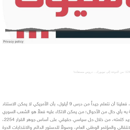
بما يخصنا في سورية، فعلينا أن نتعلم جيداً من درس 9 أيلول، بأن الأمريكي لا يمكن الاستناد
لثقة به بأي حال من الأحوال؛ من يمكن الاتكاء عليه فعلاً هو الشعب السوري
أولاً وأخيراً، عبر توحيده وتوحيد كلمته، من خلال حل سياسي حقيقي على أساس جوهر القرار 2254،
قالي والمؤتمر الوطني العام، وصولاً للدستور الدائم والانتخابات الحرة