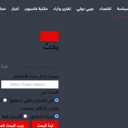
ياسة
اقتصاد
عربي دولي
تقارير وآراء
مكتبة قاسيون
أخبار
محل
بحث
ابدأ 
حصرا داخل هذه الأقسام
البحث عن
كل الكلمات التي أدخلتها
أي
ترتيب النتائج بحسب:
درجة التطابق
الأحدث أولا
ابدأ البحث
جرب البحث الم