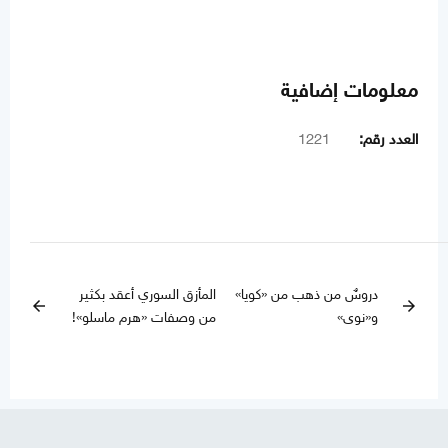
معلومات إضافية
العدد رقم:
1221
دروسٌ من ذهب من «كويا»
المأزق السوري أعقد بكثير
arrow_back
arrow_forward
و«نوى»
من وصفات «هرم ماسلو»!