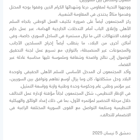
ووجهوا التحية لمقاومي درعا وشهدائها الكرام الذين وقفوا بوجه المحتل
وقدموا مثالاً يحتذى في المقاومة الشعبية.
ركز المجتمعون أيضاً على ضرورة تكثيف العمل الوطني باتجاه السلم
الأهلي وإغلاق الباب أمام التدخلات الخارجية الهدامة، عبر عمل حازم
لوقف الانتهاكات التي ما تزال مستمرة في الساحل السوري خاصة، وفي
أماكن أخرى من البلاد، ما يتطلب أيضاً إخراج المسلحين الأجانب
والمجموعات غير المنضبطة، بالتوازي مع تسريع عمل لجنة التحقيق
للوصول إلى نتائج واضحة وشفافة وملموسة تليها محاسبة عادلة عبر
القضاء.
وأكد المجتمعون أن المدخل الأساسي للسلم الأهلي الحقيقي ولوحدة
البلاد وحل مشكلاتها، كان وما يزال أوسع تفاهم وتوافق بين السوريين،
عبر مؤتمر وطني عام وحكومة وحدة وطنية وازنة وواسعة التمثيل.
في الإطار التنظيمي، شكل المجتمعون لجاناً مؤقتة لإدارة عمل التحالف
خلال مرحلة التحضير لمؤتمره الأول، بما في ذلك إعداد الوثائق والهيكلية
التنظيمية ومتابعة التواصل مع القوى السورية المختلفة الراغبة في
الانضمام للتحالف.
دمشق 5 نيسان 2025