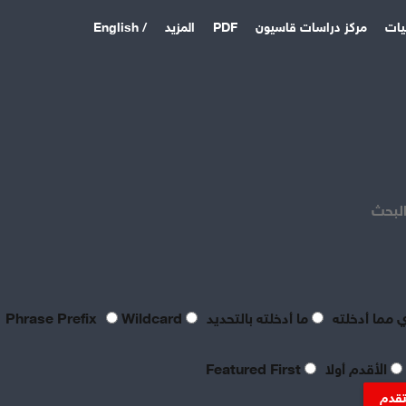
يات
مركز دراسات قاسيون
PDF
المزيد
/ English
اخر المقالات
منذ 4 أيام
بصراحة مطالب العمال بالعدالة
اليوم لا تتعدى الحد الأدنى
البحث
للحياة
منذ 4 أيام
تعقيبٌ عمالي على طروحات
الصناعي نور الدين سمحا حول
واقع الصناعة النسيجية
 مما أدخلته
ما أدخلته بالتحديد
Phrase Prefix
Wildcard
السورية: «عن جد نزعتا»
منذ 4 أيام
الأقدم أولا
Featured First
تنظيم العمال: ضرورة
موضوعية للدفاع عن الحقوق
تقدم