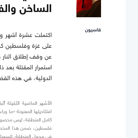
الساخن والفر
قاسيون
اكتملت عشرة أشهر ويز
على غزة وفلسطين ككل
عن وقف إطلاق النار ط
استمرار المقتلة بعد ذل
الدولية، في هذه الق
افتتاحيتها المعنونة «ما ور
كامل المنطقة، ليس محصوراً
فلسطين، ضمن هذا المخطط، 
في مجمل المنطقة، لتسهيل ا