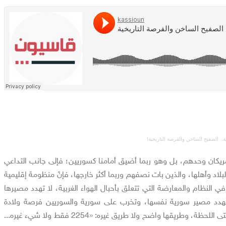
ريكان وحدهم، بل وهو ربما أضيق أمامنا كسوريين؛ فإلى جانب التداعي
بلاد وأهلها، والذين بات نصفهم وربما أكثر خارجها، فإنّ منظومة إقليمية
ي النظام والمعارضة التي تتعلق بأحبال الهواء الغربية، لا تهدد مصيرها
د مصير سورية نفسها، وتخرب على سورية والسوريين فرصة ولادة
جديدة قوية ما تزال قائمة حتى اللحظة، وطريقها واضح ولا طريق غيره: «2254 فقط ولا شيء غيره...