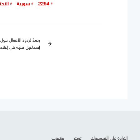
2254
سورية
الاح
رصدٌ لردود الأفعال حول 
arrow_forward
إسماعيل هنيّة في إعلام 
الإرادة على الفيسبوك
تويتر
يوتيوب