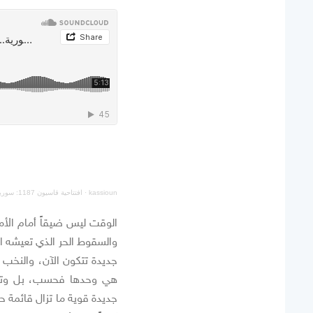
kassioun
·
افتتاحية قاسيون 1187: سورية.. الصفيح الساخن والفرصة التاريخية!
الوقت ليس ضيقاً أمام الأم
والسقوط الحر الذي تعيشه ال
جديدة تتكون الآن، والنخب ف
هي وحدها فحسب، بل وتهد