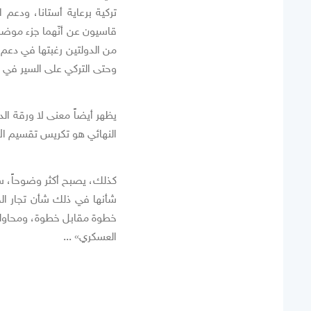
تركية برعاية أستانا، ودعم
قاسيون عن أنّهما جزء موض
من الدولتين رغبتها في دعم 
وحتى التركي على السير في هذه
يظهر أيضاً معنى لا ورقة الد
النهائي هو تكريس تقسيم الأ
كذلك، يصبح أكثر وضوحاً، سل
شأنها في ذلك شأن تجار ال
خطوة مقابل خطوة، ومحاولة ا
العسكري» ...