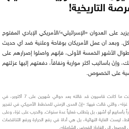
صة التاريخية!
يد على العدوان «الإسرائيلي»/الأمريكي الإبادي المفتوح
. وبعد أن عمل الأمريكان بوقاحة وعلنية ضد أي حديث
وال الأشهر الخمسة الأولى، فإنهم واصلوا إصرارهم على
ك، وإنْ بأساليب أكثر مواربة ونفاقاً، دفعتهم إليها عزلتهم
ضية على الخصوص.
الأشهر الماضية الثقيلة أثبتت ما كانت قاسيون قد قالته بعد حوالي شهرين على 7 أكتوبر، في
اء غزة»، والتي قالت فيها: «إنّ المدى الزمني للمخطط الأمريكي في تفجير
 بأسابيع أو أشهر، بل يتطلب فعلياً عدة سنوات. والحرب على غزة، وعلى
ليست الغاية النهائية، بل هي أداة في رفع الحرارة ورفع التناقضات
لوصول إلى الغاية: الفوضى الشاملة».