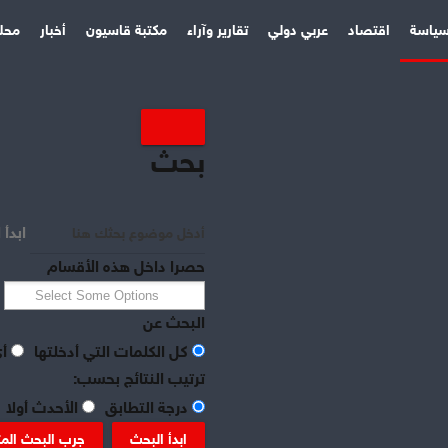
ياسة
اقتصاد
عربي دولي
تقارير وآراء
مكتبة قاسيون
أخبار
محل
بحث
ابدأ 
حصرا داخل هذه الأقسام
البحث عن
كل الكلمات التي أدخلتها
أي
ترتيب النتائج بحسب:
درجة التطابق
الأحدث أولا
ابدأ البحث
جرب البحث الم