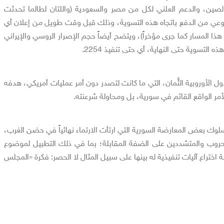
 الصين، والدعم العلني لكل من مصر والسعودية (واللتان لطالما تحدثت
وعي من الدفع باتجاه هذه التسوية، وذلك قبل وقت طويل من إعلان أي
هذا المسار كما جرى مؤخراً)، ويتضح أيضاً حجم الإصرار الروسي والإيراني
 التسوية حتى النهاية، أي حتى تنفيذ 2254.
ول الأوروبية الثَّمان، التي ما كانت لتصدر دون أمر عمليات أمريكي، هدفه
مر الواقع القائم في سورية، بل ومحاولة شرعنته.
وك بعض المعارضة السورية التي ارتأت الارتماء نهائياً في حضن الغرب،
حروب والمتشددين على الضفة المقابلة؛ بما في ذلك التطبيل لموضوع
ختراع آليات تنفيذية له بينها على سبيل المثال لا الحصر: فكرة «المجلس