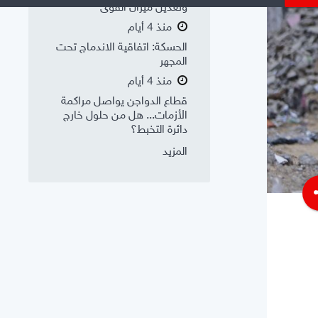
وتعديل ميزان القوى
منذ 4 أيام
الحسكة: اتفاقية الاندماج تحت
المجهر
منذ 4 أيام
قطاع الدواجن يواصل مراكمة
الأزمات... هل من حلول خارج
دائرة التخبط؟
المزيد
s