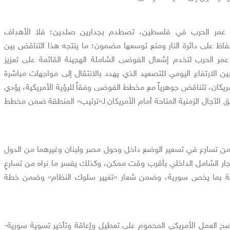
الة عمر الحرب في فلسطين، تصطدم بجدارين صلدين؛ فلا الأهداف
اظ على دائرة النار ومنع توسعها مضمون؛ ما ينتجه هذا التناقض بين
 عمر الحرب لتخدم إشعال الفوضى الشاملة الهجينة القائمة على تعزيز
بين الارتفاع اليومي للتصعيد الذي يهدد بالانتقال إلى مواجهات مباشرة
ريكان، تتناقض جوهرياً مع مخطط الفوضى وفقاً للرؤية الأمريكية، يؤدي
 الآجال الزمنية المتاحة أمام الأمريكان لـ«ترتيب» المنطقة ضمن مخطط
ه من تسارع في تسعير الوضع داخل وحول مصر ولبنان وغيرهما من الدول
ار الشامل الداخلي بأقرب وقت ممكن، وكذلك يفسر ما نراه من تسارعٍ
ة بما يخص سورية، وضمن شعار «تغيير سلوك النظام» وضمن خطة
ضح العمل الأمريكي المحموم على تعطيل وإعاقة وتأخير تسوية سورية-