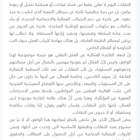
النقابات اليوم لا تعاني فقط من فساد قيادات أو هشاشة تمثيل أو رعونة
برامج، بل من بنية تنظيمية ناتجة عن سرطان التبعية الذي ابتليت به منذ
عقود. هي عاجزة عن دعم التحركات العمالية والاجتماعية الجديدة، أو بناء
تحالفات مع مكونات المجتمع الوطنية الصاعدة، عاجزة عن الخروج من
تحت عباءة السلطة وقبضتها، وتنفيذ إرادتها المستقلة. ولا خطاب لها
يرتقي لمصالح الطبقة العاملة، بل هناك مهادنة لأرباب العمل سواء كانت
الحكومة أو القطاع الخاص.
إنّ ابتعاد القاعدة العمّالية عن العمل النقابي هو نتيجة موضوعية لهذا
الواقع، وليس لأنّ العمّال لم يعودوا مهتمين بالنضال من أجل مصالحهم
وحقوقهم المسلوبة، بل لأن النقابات لم تعد تلك المنظمة النضالية
الفاعلة. إنّ عموم الكادحين، وخاصة العمال، في أسوأ ما يكون من حال
على كل المستويات والصعد، وبالأخص منها الأوضاع المعيشية المتردية
التي عمّت الغالبية العظمى من المواطنين. نلاحظ بعض الاحتجاجات
العفوية غير المؤطَّرة، وهذا يعني أنَّ هناك طاقة كفاحية موجودة لدى
العمال، لكنها خارج النقابات. ولسان حالهم يقول: إمّا نقابات مكافحة
ومناضلة، أو لا جدوى من النقابات.
يبقى السؤال الآخر: هل نكتفي بالنظر لمواجهة هذا الواقع، أم لا بدّ من
مشروع يعيد للنقابات وظيفتها الأساسية التي وجدت من أجلها، ويبني
الأدوات النضالية الجماعية من أجل الحصول على المطالب والحقوق