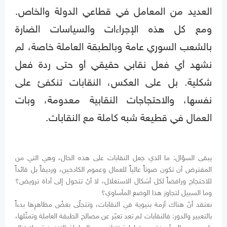
العديد من المعامل في قطاعي الدولة والخاص.
ومع كل هذه الإجراءات والسياسات الضارة
بالشعب السوري عامة وبالطبقة العاملة خاصة، لم
نشهد أي فعل نقابي حقيقي أو حتى ردة فعل
شكلية. بل على العكس، النقابات تنكفئ على
نفسها، والاحتجاجات النقابية معدومة، وبات
العمال في قطيعة شبه كاملة مع النقابات.
يبقى السؤال: ما الذي جعل النقابات على هذه الحال، وهي التي من
المفترض أن تكون صوتاً عالياً للعمال وعموم الكادحين، ورديفاً بل قائداً
للاحتجاج ورافضاً لكل أشكال الاستغلال، لا أنْ تتحول إلى أداة ترويض؟
وما السبيل لتجاوز هذا الوضع المأساوي؟
نعتقد أنّ هناك أزمة بنيوية في النقابات، وتتجلّى بعضُ مظاهرِها بدءاً
بالتعبير والدور: فالنقابات لم تعد تعبّر عن مصالح الطبقة العاملة وتمثّلها،