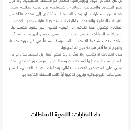
بل عن مصالح أجهزة بيروقراطية تتناغم مع السلطة التنفيذية. ولا تزال
تبيع الحقوق والمطالب العمالية والاجتماعية في غرف مظلمة مقابل
حفنة من الامتيازات، أو وهم الاستقرار. ممّا أدى إلى فجوة هائلة بين
القيادات النقابية والقاعدة العمّالية، لا تستطيع النقابات ردمها بالخطابات
الطنانة. ليتحول هذا التناغم إلى تبعية نفعية، عبر عقود قضت على
استقلالية النقابات لتصبح مجرد جهاز رسمي ضمن أجهزة الدولة، يُعاد
إنتاجها بغطاء شرعية الانتخابات المرسومة مسبقاً في كل دورة نقابية.
واليوم نراها أكثر فجاجة حين تم تعيينها.
هذه النقابات لا تكافح، ولا تعبِّئ، ولا تفتح أفقاً، بل تسدّه حتى لو كان
باتساع ثقب الإبرة. إنها كسيحة محدودة المهام، تقوم بدور وظيفي محدَّد
مبني على امتصاص الغضب العمّالي وتفكيك الحراك العمالي، لتمرير
السياسات النيوليبرالية وتزيين نتائجها أيّاً كانت السلطة القائمة بها.
داء النقابات: التبعية للسلطات