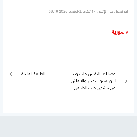
آخر تعديل على الإثنين, 17 تشرين2/نوفمبر 2025 08:46
سورية
قضايا عمالية من حلب ودير
الطبقة العاملة
arrow_back
الزور فنيو التخدير والإنعاش
arrow_forward
في مشفى حلب الجامعي