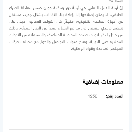
العمالية؟
إنّ أزمة العمل النقابي هي أزمةُ دور ومكانة ووزن ضمن معادلة الصراع
الطبقي، لا يمكن إصلاحها إلا بإعادة بناء النقابات بشكل جديد: مستقل
عن أجهزة السلطة التنفيذية، متجذّر في القواعد العمّالية، مبني على
تنظيم قاعدي حقيقي في مواقع العمل، بعيداً عن البنى الصدئة. وذلك
من خلال ابتكار أدوات جديدة للمقاومة الجماعية، والاستفادة من الأدوات
المختَبرة حتى النهاية، وفتح قنوات التواصل والحوار مع مختلف حركات
المجتمع الصاعدة وقواه الوطنية.
معلومات إضافية
العدد رقم:
1252