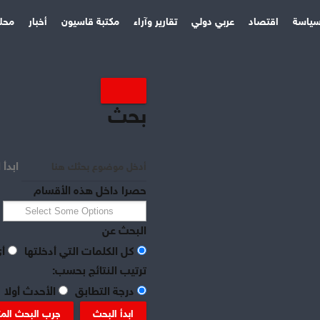
ياسة
اقتصاد
عربي دولي
تقارير وآراء
مكتبة قاسيون
أخبار
محل
بحث
ابدأ 
باللغة العربية بين عام /1912 ـ 2009/،
حصرا داخل هذه الأقسام
البحث عن
كل الكلمات التي أدخلتها
أي
ترتيب النتائج بحسب:
درجة التطابق
الأحدث أولا
 أول كل شهر عن دار «النهرين» بدمشق والمهتمة بتقديم الإبداع
ابدأ البحث
جرب البحث الم
حاول أن تحل أزمة النشر بالنسبة للكتاب من خلال تبنيها لطباعة