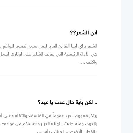
أين الشعر؟؟
الشعر برأي أيها القارئ العزيز ليس سوى تصوير للواقع
هي الأداة الرئيسية التي يعزف الشاعر على أوتارها أجمـ
واكتفى…
.. لكن بأية حال عدت يا عيد؟
يرتكز مفهوم العيد عموماً في الفلسفة والثقافة على أمر
بالعود، ومنه جاءت التهنئة العربية «عساكم من عواده»،
«الفطر، الأضحى، الميلاد، رأس…