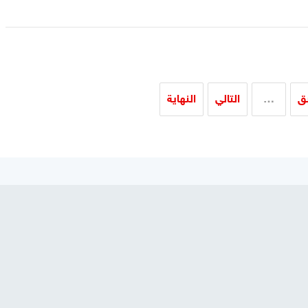
بق
…
التالي
النهاية