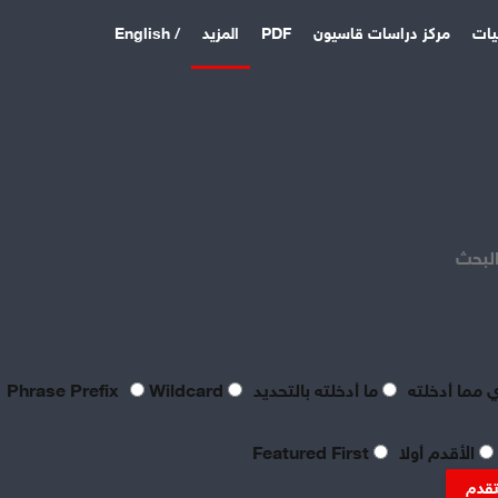
يات
مركز دراسات قاسيون
PDF
المزيد
/ English
اخر المقالات
منذ 4 أيام
بصراحة مطالب العمال بالعدالة
اليوم لا تتعدى الحد الأدنى
البحث
للحياة
منذ 4 أيام
تعقيبٌ عمالي على طروحات
الصناعي نور الدين سمحا حول
واقع الصناعة النسيجية
 مما أدخلته
ما أدخلته بالتحديد
Phrase Prefix
Wildcard
السورية: «عن جد نزعتا»
منذ 4 أيام
الأقدم أولا
Featured First
تنظيم العمال: ضرورة
موضوعية للدفاع عن الحقوق
تقدم