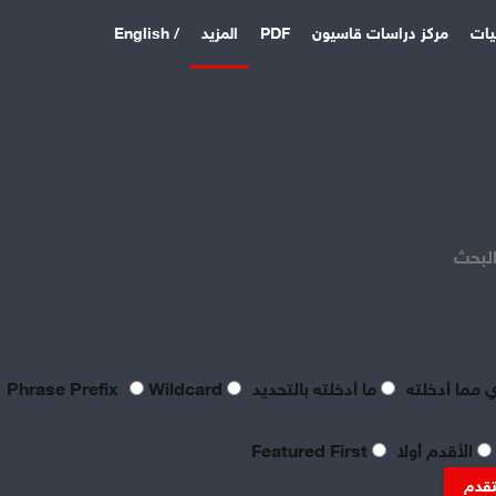
يات
مركز دراسات قاسيون
PDF
المزيد
/ English
اخر المقالات
منذ 4 أيام
بصراحة مطالب العمال بالعدالة
اليوم لا تتعدى الحد الأدنى
البحث
للحياة
منذ 4 أيام
تعقيبٌ عمالي على طروحات
الصناعي نور الدين سمحا حول
واقع الصناعة النسيجية
 مما أدخلته
ما أدخلته بالتحديد
Phrase Prefix
Wildcard
السورية: «عن جد نزعتا»
منذ 4 أيام
الأقدم أولا
Featured First
تنظيم العمال: ضرورة
موضوعية للدفاع عن الحقوق
تقدم