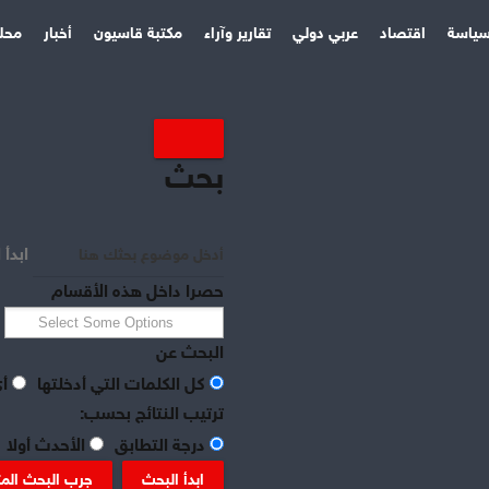
ياسة
اقتصاد
عربي دولي
تقارير وآراء
مكتبة قاسيون
أخبار
محل
بحث
ابدأ 
حصرا داخل هذه الأقسام
البحث عن
كل الكلمات التي أدخلتها
أي
ترتيب النتائج بحسب:
درجة التطابق
الأحدث أولا
ابدأ البحث
جرب البحث الم