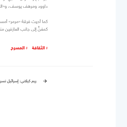
داوود ومرهف يوسف، و«اللعب
كما أحيت فرقة «مرمر» أمسي
كمغنٍّ إلى جانب العازفين 
الثقافة
المسرح
ريم كيلاني: إسرائيل تسر
arrow_forward