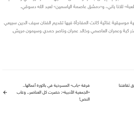
ة» للانا باني، و«دمشق عاصمة الياسمين» لعبد الله دسوقي.
ة موسيقية غنائية كانت المفاجأة فيها تقديم الفنان سيف الدين سبيعي
منذر كبة وعمران العاصمي وخالد عمران وناصر حمدي وسيمون مريش.
ق ثقافتنا
فرقة «باب» المسرحية في باكورة أعمالها..
«الجمعية الأدبية»: حضرت كل العناصر.. وغاب
arrow_back
النص!