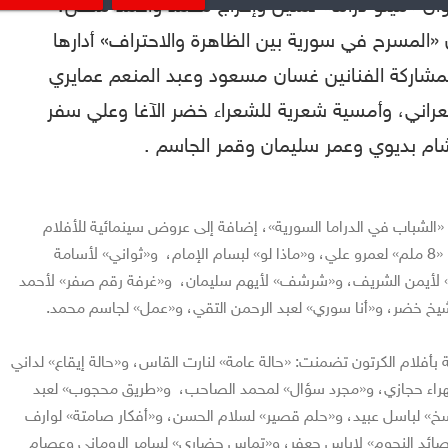
ان «ميلو دراما» تمثيل وإخراج محمد وأحمد ملص،
«المسرح في سورية بين الظاهرة والاحتراف» أدارها
مشاركة الفنانين غسان مسعود وعبد المنعم عمايري
ني، وأمسية شعرية للشعراء خضر الآغا وعلي سفر
ام بديوي وعمر سليمان وقمر الجاسم .
«الشباب في الدراما السورية»، إضافة إلى عروض سينمائية للأفلام
القصيرة شارك فيها كل من: «8 ملم» لعمرو علي، و«ماذا لو» لبسام الإمام، و«ثواني» لأسامة
 لأيمن الشريف، و«شرشف» لأيهم سليمان، و«غرفة رقم صفر» لأحمد
يخ خضر، و«أنا سوري» لعبد الرحمن التقي، و«عمل» لجاسم محمد.
بأفلام الكرتون تضمنت: «حالة عامة» لنارت القاس، و«حالة إيقاع» لداني
راء حجازي، و«مجرد سؤال» لمحمد الصاحب، و«طريق محجوب» لعبد
أسخ» لباسل عبيد، و«حلم قصير» لسلام الحسن، و«أفكار صامتة» لوارف
«صائد النجوم» لإياس جعفر، و«تماس حضاري» لسامر الروماني وعصام