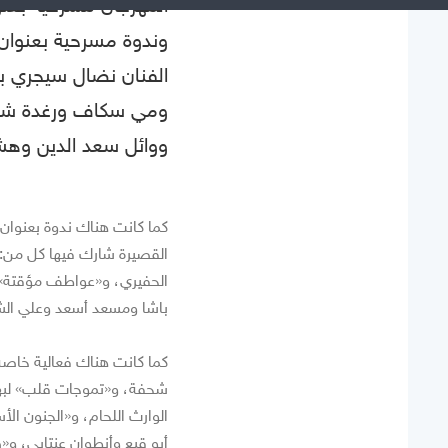
المهرجان مسرحية بعنو
وندوة مسرحية بعنوان 
الفنان نضال سيجري ب
ومي سكاف ورغدة شعرا
ووائل سعد الدين وهش
كما كانت هناك ندوة بعنوان 
الحفيري، و«عواطف مؤقتة»
باشا ومسعد أسعد وعلي الش
كما كانت هناك فعالية خاصة 
شحفة، و«تموجات قلب» لبه
الوارث اللحام، و«الجنون ال
أبو قبع وأنطوان عنتابي، و