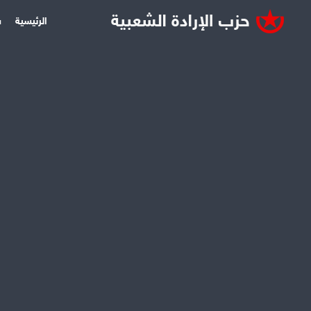
الرئيسية
س
ثقافة
تشرين1 23, 2009
مهرجان شباب
قاسيون
الثقافي الثاني، تحت 
فعاليات المهرجان في «