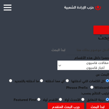
عرض العناصر حسب علامة :
بحث
افتتاحية قاسيون
ابدأ البحث
حصرا داخل هذه الأقسام
البحث عن
كل الكلمات التي أدخلتها
أي مما أدخلته
ما أدخلته بالتحديد
Phrase Prefix
Wildcard
ترتيب النتائج بحسب:
درجة التطابق
الأحدث أولا
الأقدم أولا
Featured First
ابدأ البحث
جرب البحث المتقدم