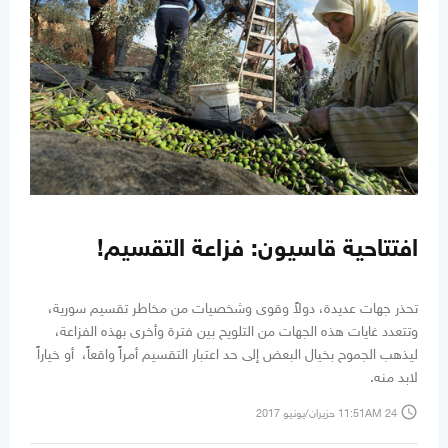
افتتاحية قاسيون: فزاعة التقسيم!
تحذر جهات عديدة، دولاً وقوى وشخصيات من مخاطر تقسيم سورية،
وتتعدد غايات هذه الجهات من التلويح بين فترة وأخرى بهذه الفزاعة،
ليذهب الجموح بخيال البعض إلى حد اعتبار التقسيم أمراً واقعاً، أو خياراً
لابد منه.
access_time
11:51AM 24 حزيران/يونيو 2017