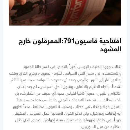
افتتاحية قاسيون791:المعرقلون خارج
المشهد
تكللت جهود الحليف الروسي أخيراً بالنجاح، في كسر حالة الجمود
والاستعصاء، في مسار الحل السياسي للأزمة السورية، وخرج اتفاق وقف
إطلاق النار إلى النور، واليوم، وبعد أن تدحرجت المواقف، بما فيها الأكثر
تشدداً، باتجاه الالتزام بالاتفاق، وقبول الحل السياسي، لم يعد إعلان
الالتزام والقبول، معياراً كافياً لقياس جدية أي طرف من الأطراف، بل
بات المطلوب، بعد هذا الانعطاف النوعي والحاسم، هو: تجسيد هذا
القبول قولاً وفعلاً، في خطاب وممارسة القوى المختلفة، منعاً لظهور
أية إعاقات وعراقيل، ولن تدخر القوى المعادية للحل السياسي الحقيقي
جهداً، في خلقها وتهويلها وتضخيمها، بغية إجهاض الاتفاق الذي طال
انتظاره من قبل السوريين.