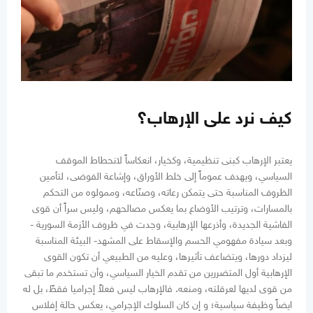
كيف نرد على الإرهاب؟
يعتبر الإرهاب كبنى تنظيمية، وكخيار، انعكاساً لانحطاط الموقف
السياسي، ويهدف عموماً إلى خلط الأوراق، وإشاعة الفوضى، لتأمين
الظروف المناسبة حتى يتمكن رعاته، وصنّاعه، وممولوه من التحكم
بالمسارات، وترتيب الأوضاع بما يعكس مصالحهم، وليس سراً أن قوى
الفاشية الجديدة، وأذرعها الإرهابية، وجدت في ظروف الأزمة السورية -
وبعد سيادة مفهومي الحسم والإسقاط على المشهد- البيئة المناسبة
ليزداد دورها، ويتضاعف تأثيرها، وعليه من الطبيعي أن تكون القوى
الإرهابية أول المتضررين من تقدم الخيار السياسي، وأن تستخدم ما تبقى
من قوى لديها لعرقلته، ومنعه. فالإرهاب ليس فعلاً إجراميا فقطً، بل له
ايضاً وظيفة سياسية؛ و إن كان السلوك الإجرامي، يعكس حالة إفلاس