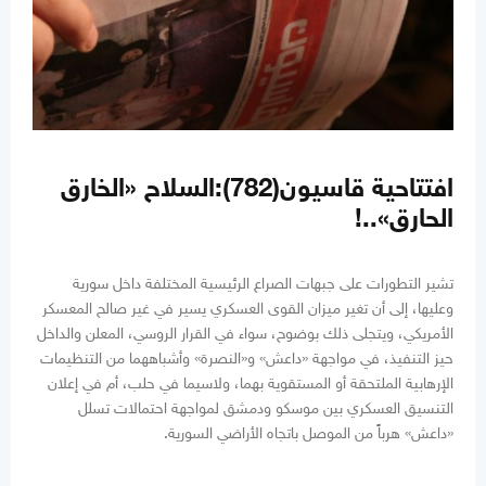
افتتاحية قاسيون(782):السلاح «الخارق
الحارق»..!
تشير التطورات على جبهات الصراع الرئيسية المختلفة داخل سورية
وعليها، إلى أن تغير ميزان القوى العسكري يسير في غير صالح المعسكر
الأمريكي، ويتجلى ذلك بوضوح، سواء في القرار الروسي، المعلن والداخل
حيز التنفيذ، في مواجهة «داعش» و«النصرة» وأشباههما من التنظيمات
الإرهابية الملتحقة أو المستقوية بهما، ولاسيما في حلب، أم في إعلان
التنسيق العسكري بين موسكو ودمشق لمواجهة احتمالات تسلل
«داعش» هرباً من الموصل باتجاه الأراضي السورية.