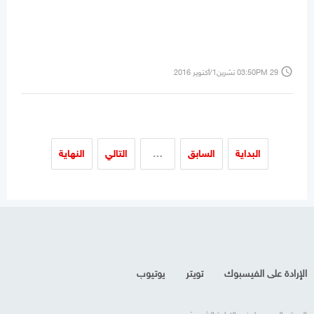
access_time
03:50PM 29 تشرين1/أكتوير 2016
البداية
السابق
…
التالي
النهاية
الإرادة على الفيسبوك
تويتر
يوتيوب