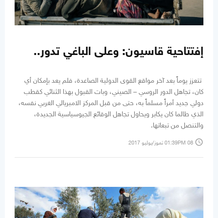
إفتتاحية قاسيون: وعلى الباغي تدور..
تتعزز يوماً بعد آخر مواقع القوى الدولية الصاعدة، فلم يعد بإمكان أي
كان، تجاهل الدور الروسي – الصيني، وبات القبول بهذا الثنائي كقطب
دولي جديد أمراً مسلماً به، حتى من قبل المركز الامبريالي الغربي نفسه،
الذي طالما كان يكابر ويحاول تجاهل الوقائع الجيوسياسية الجديدة،
والتنصل من تبعاتها.
access_time
01:39PM 08 تموز/يوليو 2017