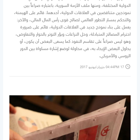
الدولية المختلفة، ومنها ملف الأزمة السورية، باعتباره صراعاً بين
نموذجين متناقضين في العلاقات الدولية، أحدهما: قائم على الهيمنة،
والتحكم بمسار التطور العالمي لصالح قوى رأس المال المالي، والآخر:
يعمل على بناء نموذج جديد في العلاقات الدولية، قائم على ضرورة
احترام المصالح المتبادلة، وحل النزاعات وبؤر التوتر بالحوار والتفاوض،
وهو ليس صراعاً على تقاسم النفوذ كما يسعى البعض أن يكون، أو
يحاول البعض الإيحاء به، في محاولة لوضع إشارة مساواة بين الدور
الروسي والأمريكي.
access_time
04:44PM 17 حزيران/يونيو 2017