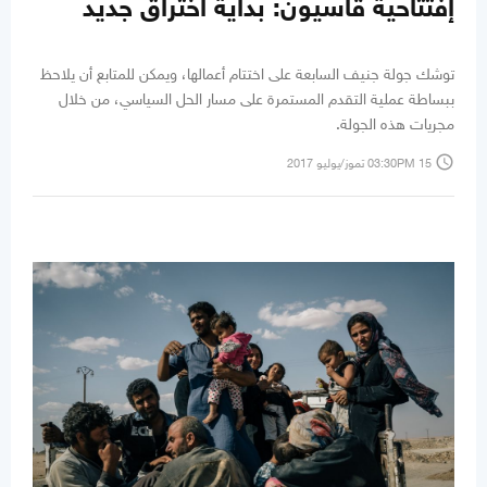
إفتتاحية قاسيون: بداية اختراق جديد
توشك جولة جنيف السابعة على اختتام أعمالها، ويمكن للمتابع أن يلاحظ
ببساطة عملية التقدم المستمرة على مسار الحل السياسي، من خلال
مجريات هذه الجولة.
access_time
03:30PM 15 تموز/يوليو 2017