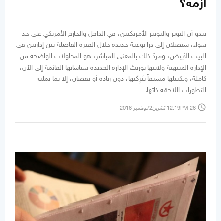
أزمة؟
يبدو أن التوتر والتوتير الأمريكيين، في الداخل والخارج الأمريكي على حد
سواء، سيصلان إلى ذرا نوعية جديدة خلال الفترة الفاصلة بين إدارتين في
البيت الأبيض، ومردّ ذلك بالمعنى المباشر، هو المحاولات الواضحة من
الإدارة المنتهية ولايتها توريث الإدارة الجديدة سياساتها القائمة إلى الآن،
كاملة، وتكبيلها مسبقاً بتَرِكَتها، دون زيادة أو نقصان، إلا بما تمليه
التطورات اللاحقة ذاتها.
access_time
12:19PM 26 تشرين2/نوفمبر 2016