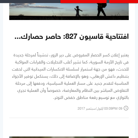
افتتاحية قاسيون 827: حاصر حصارك...
يعتبر إعلان كسر الحصار المفروض على دير الزور، تدشيناً لمرحلة جديدة
في تاريخ الأزمة السورية، كما تشير أغلب التحليلات والقراءات المواكبة
للحدث، فهو من جهة استمرار لسلسلة الانكسارات الميدانية التي لحقت
بتنظيم داعش الإرهابي، وهو بالإضافة إلى ذلك، يستكمل توفير الأجواء
المناسبة لتقدم جديد على مسار العملية السياسية، ودفعها إلى مرحلة
التفاوض المباشر بين النظام والمعارضة، خصوصاً وأن العملية تجري
بالتوازي مع توسيع رقعة مناطق خفض التوتر.
access_time
03:09PM 09 أيلول/سبتمبر 2017