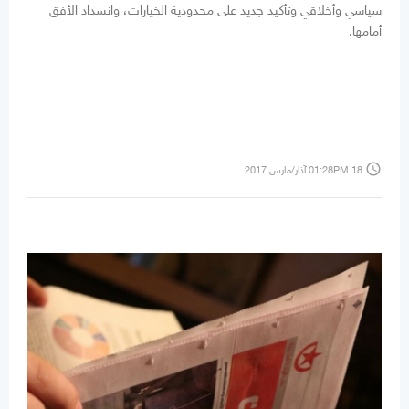
سياسي وأخلاقي وتأكيد جديد على محدودية الخيارات، وانسداد الأفق
أمامها.
access_time
01:28PM 18 آذار/مارس 2017