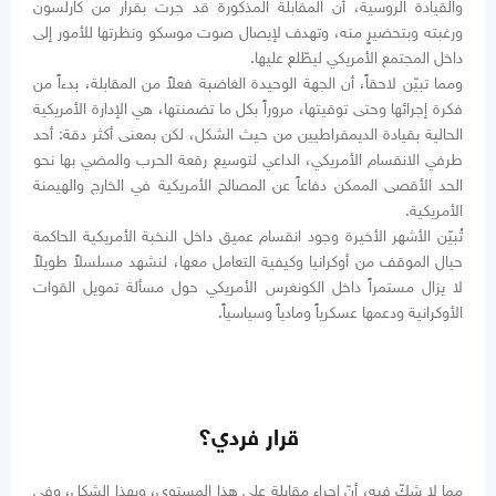
والقيادة الروسية، أن المقابلة المذكورة قد جرت بقرار من كارلسون
ورغبته وبتحضيرٍ منه، وتهدف لإيصال صوت موسكو ونظرتها للأمور إلى
داخل المجتمع الأمريكي ليطّلع عليها.
ومما تبيّن لاحقاً، أن الجهة الوحيدة الغاضبة فعلاً من المقابلة، بدءاً من
فكرة إجرائها وحتى توقيتها، مروراً بكل ما تضمنتها، هي الإدارة الأمريكية
الحالية بقيادة الديمقراطيين من حيث الشكل، لكن بمعنى أكثر دقة: أحد
طرفي الانقسام الأمريكي، الداعي لتوسيع رقعة الحرب والمضي بها نحو
الحد الأقصى الممكن دفاعاً عن المصالح الأمريكية في الخارج والهيمنة
الأمريكية.
تُبيّن الأشهر الأخيرة وجود انقسام عميق داخل النخبة الأمريكية الحاكمة
حيال الموقف من أوكرانيا وكيفية التعامل معها، لنشهد مسلسلاً طويلاً
لا يزال مستمراً داخل الكونغرس الأمريكي حول مسألة تمويل القوات
الأوكرانية ودعمها عسكرياً ومادياً وسياسياً.
قرار فردي؟
مما لا شكّ فيه، أنّ إجراء مقابلة على هذا المستوى، وبهذا الشكل، وفي