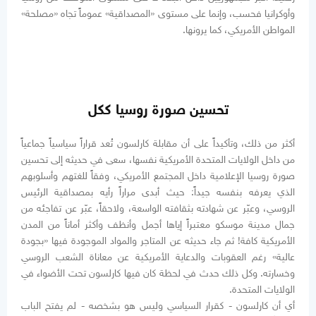
وأوكرانيا فحسب، وإنما على مستوى «المصداقية» عموماً تجاه «مصلحة»
المواطن الأمريكي، كما يرونها.
تحسين صورة روسيا ككل
أكثر من ذلك، وتأكيداً على أن مقابلة كارلسون تُعد قراراً سياسياً جماعياً
من داخل الولايات المتحدة الأمريكية نفسها، سعى في حديثه إلى تحسين
صورة روسيا الإعلامية داخل المجتمع الأمريكي، وفقاً للغتهم وأسلوبهم
الذي يعرفه بنفسه جيداً: حيث أبدى مراراً رأيه بمصداقية الرئيس
الروسي، وعبّر عن شهادته بثقافته الواسعة، ولاحقاً، عبّر عن تفاجئه من
جمال مدينة موسكو معتبراً إياها أجمل وأنظف وأكثر أماناً من المدن
الأمريكية كافة! ثم جاء حديثه عن المتاجر والمواد الموجودة فيها «بجودة
عالية» رغم العقوبات والدعاية الأمريكية عن معاناة الشعب الروسي
وخسارته. وكل ذلك حدث في لحظة كان فيها كارلسون تحت الأضواء في
الولايات المتحدة.
أي أن كارلسون - كقرار السياسي وليس هو بشخصه - لم يفتح الباب