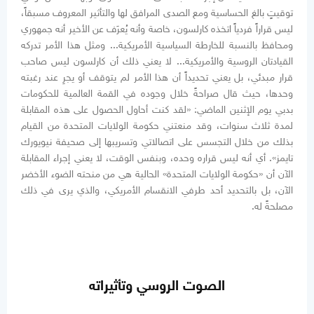
توقيتٍ بالغ الحساسية ومع الصدى المرافق لها والتأثير المعروف مسبقاً،
ليس قراراً فردياً اتخذه كارلسون، خاصة وأنه يُعرَف عن الأخير أنه جمهوري
ومحافظ بالنسبة للخارطة السياسية الأمريكية... ومثل هذا الأمر تدركه
القيادتان الروسية والأمريكية... لا يعني ذلك أن كارلسون ليس صاحب
قرار مبدئي، بل يعني تحديداً أن هذا الأمر لم يتوقف أو يجرِ عند رغبته
وحدها، حيث قال صراحةً خلال وجوده في القمة العالمية للحكومات
بدبي يوم الإثنين الماضي: «لقد كنت أحاول الحصول على هذه المقابلة
لمدة ثلاث سنوات، وقد منعتني حكومة الولايات المتحدة من القيام
بذلك من خلال التجسس على اتصالاتي وتسريبها إلى صحيفة نيويورك
تايمز». أي أنه ليس قراره وحده، وبنفس الوقت، لا يعني إجراء المقابلة
الآن أن «حكومة الولايات المتحدة» الحالية هي من منحته الضوء الأخضر
الآن، بل بالتحديد أحد طرفي الانقسام الأمريكي، والذي يرى في ذلك
مصلحةً له.
الصوت الروسي وتأثيراته