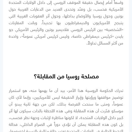
واسعاً أمام إيصال حقيقة الموقف الروسي إلى داخل الولايات المتحدة
الأمريكية فحسب، بل وفنّد وتحدى العديد من الدعايات الغربية حول
بوتين وحول روسيا والأوضاع بداخلها، وحول أثر العقوبات الغربية التي
يتبجح الأمريكيون والديمقراطيون بها تحديداً. وباتت المقارنات
«الشخصية» بين الرئيس الروسي فلاديمير بوتين والرئيس الأمريكي جو
بايدن «كرئيس ديمقراطي خاصة، وليس كرئيس أمريكي عموماً»، واحدة
من أكثر المسائل تداولاً.
مصلحة روسيا من المقابلة؟
تدرك الحكومة الروسية هذا الأمر، بيد أن ما يهمها منه، هو استمرار
توضيح مواقفها ورؤيتها وإبراز الحقيقة ليس للأمريكيين، وإنما لأي كان
عموماً، ومتى ما سنحت الفرصة بذلك. لكن من جهة ثانية يبدو أن
موسكو قدّرت أن هذه المقابلة وفي هذه اللحظة بالذات سيكون لها أثر
كبير داخل الولايات المتحدة، لا لكونها مناظرة لإثبات وجهة نظر فحسب،
بل كون هذه المقابلة يمكن أن تؤدي دوراً في الصراع الداخلي، فحالة
التخبط الحالية في الولايات المتحدة تعتبر حالة مثالية بالنسبة لخصومها،