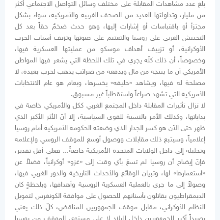
بلغ عدد مشاهدات المقابلة على مختلف وسائل التواصل الاجتماعي أكثر
من مليار، وتداولتها العديد من الصحف الغربية والأمريكية، سواء بشكل
مجتزأ أو باقتباسات أو إشارات إليها، وهو حدث ضخمٌ حقاً بعد كل
التجييش الغربي على روسيا والتعتيم على صوتها وتزيف أسباب الحرب
الأوكرانية، أو تزييف أهداف موسكو من عمليتها العسكرية فيها،
وخصوصاً، أن ذلك كلّه يجري في تلك اللحظة التي يشعر فيها المواطن
الأمريكي أن ما ينتجه من مال ويدفعه من ضرائب يذهب لحرب بعيدة، لا
مصلحة له فيها، ويشاهد «حليفه» يخسرها، وبعام هو عام الانتخابات
الأمريكية التي تشهد صراعاً واستقطاباً غير مسبوق.
لا تزال تأثيرات المقابلة داخل المجتمع الغربي ككل والأمريكي خاصة في
بداياتها، وكذلك الأمر بالنسبة للقوى السياسية، إلا أنّ الأثر الأكبر الذي
ظهر حتى الآن هو كسر الجدار الذي وضعته الحكومة الأمريكية أمام روسيا
إعلامياً، وسيتبع ذلك مقابلات ووصول أوسع للموقف الروسي ولإعلامه
وتحليله إلى داخل الولايات المتحدة الأمريكية خاصةً... فعلى أقل تقدير،
فإنّ إيضاح أن روسيا لم تسعَ بأي وقت إلى «غزو» أوكرانياً، فضلاً عن
«استعمارها» لها، وتبيان الوقائع والأحداث التاريخية والدور الغربي فيها،
وصولاً إلى ما جرى بالعملية العسكرية الروسية وأهدافها، وبلحظةٍ كان
الديمقراطيون يقاتلون بأسنانهم للحصول على موافقة الكونغرس لتمويل
النظام الأوكراني، مقابل موقف الجمهوريين المناقض، كلّ ذلك يعني
رصيداً أكبر للجمهوريين داخل البلاد لا على مستوى الموقف من روسيا