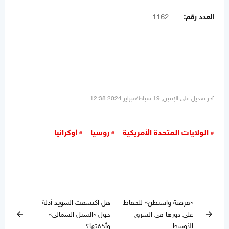
العدد رقم:
1162
آخر تعديل على الإثنين, 19 شباط/فبراير 2024 12:38
الولايات المتحدة الأمريكية
روسيا
أوكرانيا
«فرصة واشنطن» للحفاظ
هل اكتشفت السويد أدلة
على دورها في الشرق
حول «السيل الشمالي»
arrow_back
arrow_forward
الأوسط
وأخفتها؟