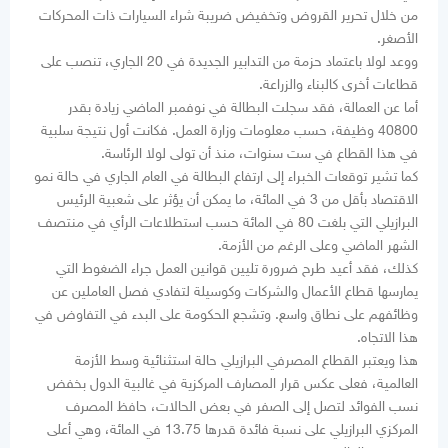
من خلال تحرير القروض وتخفيض ضريبة شراء السيارات ذات المحركات
الأصغر.
ووعد لولا باعتماد حزمة من التدابير الجديدة في 20 الجاري، تنصب على
قطاعات أخرى كالبناء والزراعة.
أما عن العمالة، فقد سجلت البطالة في نوفمبر الماضي زيادة بقدر
40800 وظيفة، حسب معلومات وزارة العمل. فكانت أول نتيجة سلبية
في هذا القطاع في ست سنوات، منذ أن تولى لولا الرئاسة.
كما تشير توقعات الخبراء إلى ارتفاع البطالة في العام الجاري في حالة نمو
الاقتصاد بأقل من 3 في المائة، ما يمكن أن يؤثر على شعبية الرئيس
البرازيلي التي بلغت 80 في المائة حسب استطلاعات الرأي في منتصف
الشهر الماضي وعلى الرغم من الأزمة.
كذلك، فقد أعيد طرح ضرورة تليين قوانين العمل جراء الضغوط التي
يمارسها قطاع الأعمال والشركات وكوسيلة لتفادي فصل العاملين عن
وظائفهم على نطاق واسع. وتشجع الحكومة على البدء في التفاوض في
هذا الاتجاه.
هذا ويعتبر القطاع المصرفي البرازيلي حالة استثنائية وسط الأزمة
العالمية، فعلى عكس قرار المصارف المركزية في غالبية الدول بخفض
نسب الفوائد لتصل إلى الصفر في بعض الحالات، حافظ المصرف
المركزي البرازيلي على نسبة فائدة قدرها 13.75 في المائة، وهي أعلى