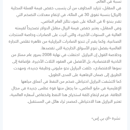
نسبة في العالم.
في المقابل، تتزايد المخاوف من أن يتسبب خفض قيمة العملة المحلية
(الريال) بنسبة تفوق 30 في المائة، في ارتفاع معدلات التضخم التي
تقدر بنحو 6 في المائة على ضوء نتائج العام الماضي.
وفي المقابل، يعتبر خفض قيمة الريال مقابل الدولار تصحيحاً لقيمته
العالية في السنوات الأخيرة، والتي أثرت على الصادرات وخاصة المنتجات
الصناعية. وكما يقدر أن تنجو الصادرات البرازيلية من ظاهرة تقلص التجارة
العالمية بفضل تنوع الأسواق الخارجية التي تقصدها.
وخلاصة القول إن البرازيل احتفلت في نهاية 2008 بمرور عام ممتاز من
الناحية الاقتصادية، بل الأفضل في العقود الثلاث الأخيرة. فإضافة إلى
نموها الاقتصادي، خلقت البرازيل نحو مليوني وظيفة جديدة، ومهدت
الطريق إلى ضمان الرفاهية على المدى الطويل.
كما اكتشفت البرازيل احتياطي ضخم من النفط في أعماق مياهها
الإقليمية في مايو الماضي، ما يجعل منها قوة عظمى جديدة في مجال
الطاقة. فرغم ارتفاع كلفة استخراج هذا النفط وانخفاض أسعاره العالمية،
تعتبر البرازيل هذا الاحتياطي كمصدر ثراء هائل في المستقبل.
نشرة «آي بي إس»