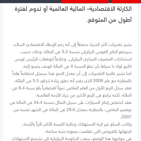
الكارثة الاقتصادية- المالية العالمية أو تدوم لفترة
أطول من المتوقع.
تشير تقديرات أكثر الخبراء تحفظاً إلى أنه رغم الإبطاء الاقتصادي السائد،
سيرتفع الناتج القومي البرازيلي بنسبة 3.2 في المائة، وذلك حسب
استنتاجات المصرف المركزي البرازيلي، وخلافاً لتوقعات الرئيس لويس
اناثيو لولا دا سيلفا بأن تبلغ النسبة 4 في المائة كهدف يصبو إليه.
كما تشير غالبية التقديرات إلى أن معدل النمو هذا سيمثل انخفاضاً هاماً
بالمقارنة مع عام 2008 الذي يقدر أنه حقق زيادة تتجاوز 5.5 في المائة.
فقد سجل الربع الأول من العام الماضي نمواً اقتصادياً بلغ نسبة 6.4 في
المائة، لكنه تراجع في الربع الأخير من جراء الأزمة العالمية.
فقد انخفض إنتاج السيارات على سبيل المثال بنسبة 34.4 في المائة في
نوفمبر الماضي، بالمقارنة بمعدل 28.6 في المائة في الشهر نفسه من
2007.
وكانت السلع غير آنية الاستهلاك وعالية القيمة الأكثر تأثراً بالأزمة،
لارتهانها بالقروض التي تقلصت بصورة شبه مباغتة.
في مواجهة هذا الوضع، سعت الحكومة البرازيلية إلى تشجيع الاستهلاك