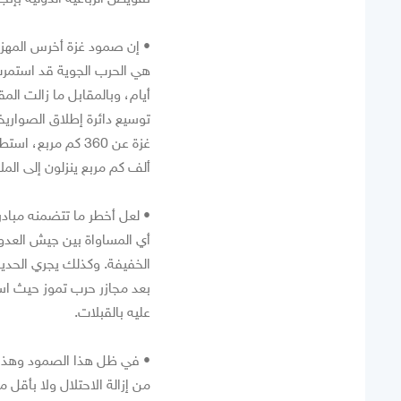
• إن صمود غزة أخرس المهزو
هي الحرب الجوية قد استمرت
أيام، وبالمقابل ما زالت ال
توسيع دائرة إطلاق الصواري
غزة عن 360 كم م
ألف كم مربع ينزلون إلى الم
• لعل أخطر ما تتضمنه مبادر
أي المساواة بين جيش العدو 
الخفيفة. وكذلك يجري الحدي
بعد مجازر حرب تموز حيث اس
عليه بالقبلات.
• في ظل هذا الصمود وهذا ال
من إزالة الاحتلال ولا بأقل 