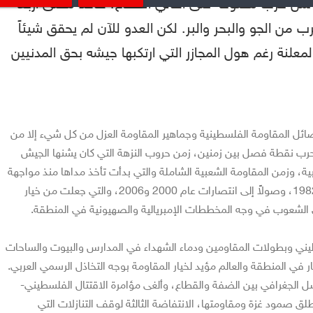
ي شن حرب مفتوحة على أهالي القطاع، هاقد مضى أربعة
ب من الجو والبحر والبر. لكن العدو للآن لم يحقق شيئاً
معلنة رغم هول المجازر التي ارتكبها جيشه بحق المدنيين
ئل المقاومة الفلسطينية وجماهير المقاومة العزل من كل شيء إلا من
لحرب نقطة فصل بين زمنين، زمن حروب النزهة التي كان يشنها الجيش
ة، وزمن المقاومة الشعبية الشاملة والتي بدأت تأخذ مداها منذ مواجهة
الغزو الصهيوني للبنان عام 1982، وصولاً إلى انتصارات عام 2000 و2006، والتي جعلت من خيار
دي الشعوب في وجه المخططات الإمبريالية والصهيونية في المنطقة.
ني وبطولات المقاومين ودماء الشهداء في المدارس والبيوت والساحات
في المنطقة والعالم مؤيد لخيار المقاومة بوجه التخاذل الرسمي العربي.
ل الجغرافي بين الضفة والقطاع، وألغى مؤامرة الاقتتال الفلسطيني-
لق صمود غزة ومقاومتها، الانتفاضة الثالثة لوقف التنازلات التي