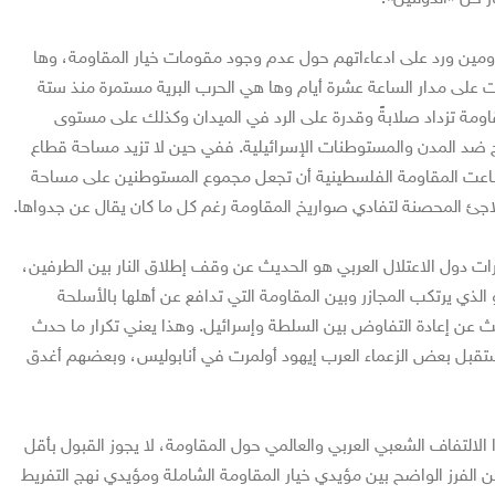
مين ورد على ادعاءاتهم حول عدم وجود مقومات خيار المقاومة، وها
 على مدار الساعة عشرة أيام وها هي الحرب البرية مستمرة منذ ستة
مقاومة تزداد صلابةً وقدرة على الرد في الميدان وكذلك على مستوى
خ ضد المدن والمستوطنات الإسرائيلية. ففي حين لا تزيد مساحة قطاع
ربع، استطاعت المقاومة الفلسطينية أن تجعل مجموع المستوطنين على مساحة
لاجئ المحصنة لتفادي صواريخ المقاومة رغم كل ما كان يقال عن جدواها.
ات دول الاعتلال العربي هو الحديث عن وقف إطلاق النار بين الطرفين،
الذي يرتكب المجازر وبين المقاومة التي تدافع عن أهلها بالأسلحة
ث عن إعادة التفاوض بين السلطة وإسرائيل. وهذا يعني تكرار ما حدث
تقبل بعض الزعماء العرب إيهود أولمرت في أنابوليس، وبعضهم أغدق
التفاف الشعبي العربي والعالمي حول المقاومة، لا يجوز القبول بأقل
من الفرز الواضح بين مؤيدي خيار المقاومة الشاملة ومؤيدي نهج التفريط