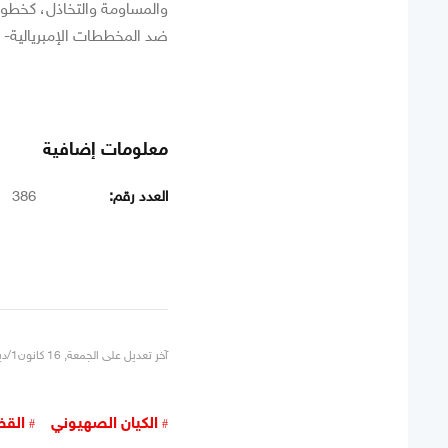
والمساومة والتخاذل، كخطوة
ضد المخططات الإمبريالية- 
معلومات إضافية
العدد رقم:
386
آخر تعديل على الجمعة, 16 كانون1/ديسمبر 2016 16:42
الكيان الصهيوني
القض