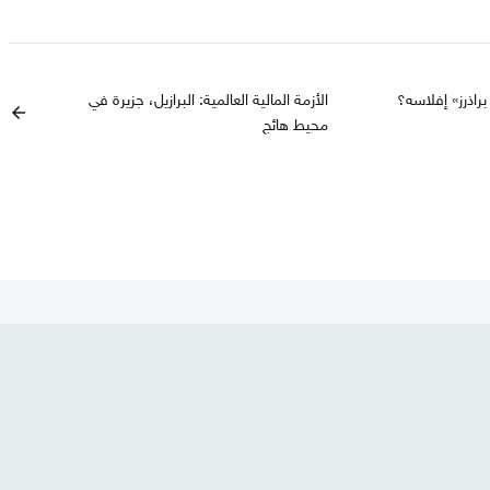
راذرز» إفلاسه؟
الأزمة المالية العالمية: البرازيل، جزيرة في
arrow_back
محيط هائج