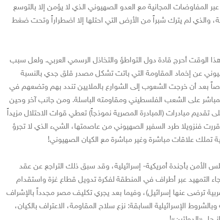
عبر المفاوضات المجانية مع العدو الصهيوني الذي لا يؤمن إلا بالتوسع
ة، والذي لم يترك شبراً من الأرض التي احتلها إلا اضطراراً وتحت ضغط
ا الوقت أحرج قادة دول التواطؤ والتخاذل الرسمي العربي. ولعل سبب
يوني عن إخماد المقاومة التي باتت تشكل مصدر قلق جدي بالنسبة
ً بعد أن خرجت الشعوب إلى الشوارع بالملايين تندد بهم وتضعهم في
لمباشر على الشعب الفلسطيني ومقاومته الباسلة. ومن جانب آخر وحين
ى تقديم مبادرات (المبادرة المصرية نموذجاً) تعطي قوات الاحتلال مزيداً
قررت فنزويلا طرد السفير الصهيوني من عاصمتها، الشيء الذي لا تجرؤ
ة تملك علاقات مباشرة وغير مباشرة مع الكيان الصهيوني!
الأمن بأجندة أمريكية- إسرائيلية، وقد سبق ذلك التراجع عن عقد
جاء التمهيد عبر أطراف في المنطقة لفكرة تدويل قطاع غزة واستقدام
بية ترضى عنها إسرائيل)، وفيما بعد يجري تكليف مصر مجدداً بالإشراف
وبالشروط الإسرائيلية السابقة: نزع سلاح المقاومة، الاعتراف بالكيان،
ز حل «الدولتين»!