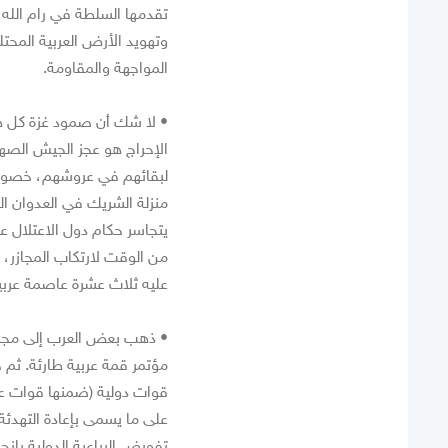
تقدمها السلطة في رام الله 
وتهويد الأرض العربية المحتل
المواجهة والمقاومة.
• لا شك أن صمود غزة كل هذ
الإحراج هو عجز الجيش الصه
لبقائهم في عروشهم، خصوصا
منزلة الشريك في العدوان ا
يتجاسر حكام دول الاعتلال عل
من الوقت لارتكاب المجازر، 
عليه ثلاث عشرة عاصمة عربي
• ذهب بعض العرب إلى مجلس 
مؤتمر قمة عربية طارئة. ثم 
قوات دولية (ضمنها قوات عر
على ما يسمى بإعادة التهدئة 
تفويض الرباعية الدولية بإنجا