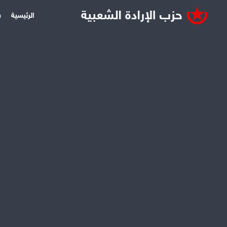
الرئيسية
س
عربي دولي
كانون2 06, 2009
صمود غزة أطل
حمزة منذر
• بعد حصار محكم لأك
مليوناً ونصف، وبعد 
الفلسطينية عبر هذا ال