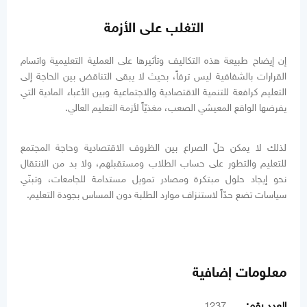
التغلب على الأزمة
إن إيضاح طبيعة هذه التكاليف وتأثيرها على العملية التعليمية واتسام
القرارات بالشفافية ليس ترفاً، بحيث لا يبقى التناقض بين الحاجة إلى
التعليم كرافعة للتنمية الاقتصادية والاجتماعية وبين الأعباء المادية التي
يفرضها الواقع المعيشي الصعب، مغذيّاً لأزمة التعليم العالي.
لذلك لا يمكن حلّ الصراع بين الظروف الاقتصادية وحاجة المجتمع
للتعليم والتطور على حساب الطلاب ومستقبلهم، ولا بد من الانتقال
نحو إيجاد حلول مبتكرة ومصادر تمويل مستدامة للجامعات، وتبنّي
سياسات تضع حدّاً لاستنزاف موارد الطلبة دون المساس بجودة التعليم.
معلومات إضافية
العدد رقم:
1237