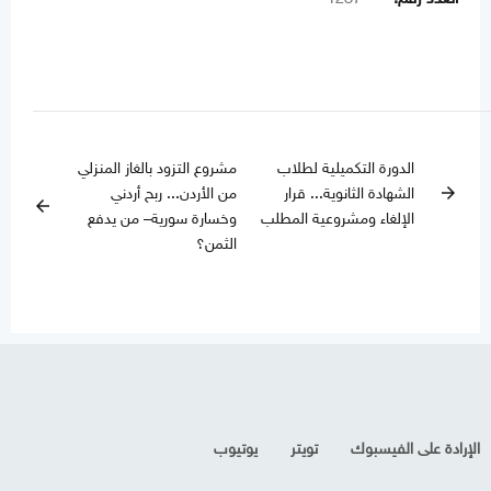
الدورة التكميلية لطلاب
مشروع التزود بالغاز المنزلي
الشهادة الثانوية... قرار
من الأردن... ربح أردني
arrow_forward
arrow_back
الإلغاء ومشروعية المطلب
وخسارة سورية– من يدفع
الثمن؟
الإرادة على الفيسبوك
تويتر
يوتيوب