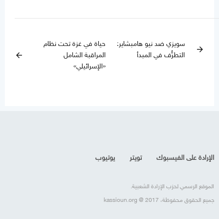
سويزي ضد نيو هامبشاير:
حياة في غزة تحت نظام
arrow_forward
التطرُّف في المبدأ
المراقبة الشامل
arrow_back
«الإسرائيلي»
الإرادة على الفيسبوك
تويتر
يوتيوب
الموقع الرسمي لحزب الإرادة الشعبية.
جميع الحقوق محفوظة، kassioun.org @ 2017