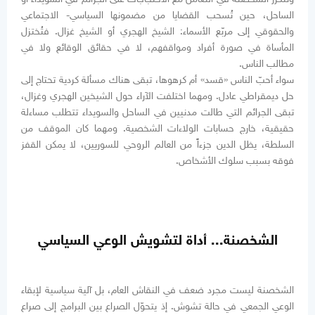
الساحل، حين تُسحب القضايا من مضمونها السياسي- الاجتماعي
والحقوقي إلى مربّع الأسماء: الشيخ الهجري أو الشيخ غزال. فتُختزل
المأساة في صورة أفراد ومواقفهم، لا في حقائق الوقائع ولا في
مطالب الناس.
سواء أحبّ الناس «قسد» أم كرهوها، تبقى هناك مسألة كردية تحتاج إلى
حل ديمقراطي عادل. ومهما اختلفت الآراء حول الشيخين الهجري وغزال،
تبقى الجرائم التي طالت مدنيين في الساحل والسويداء تتطلب مساءلة
حقيقية، خارج حسابات الولاءات الشخصية. ومهما كان الموقف من
السلطة، يظل الدين جزءاً من العالم الروحي للسوريين، لا يمكن القفز
فوقه بسبب سلوك الأشخاص.
الشخصنة... أداة لتشويش الوعي السياسي
الشخصنة ليست مجرد ضعف في النقاش العام، بل آلية سياسية لإبقاء
الوعي الجمعي في حالة تشوش. إذ يتحوّل الصراع بين البرامج إلى صراع