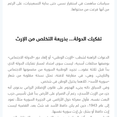
سياسات ساهمت في استقرار نسبي حتى بداية التسعينيات، على الرغم
من أنها فرغت من محتواها.
تفكيك الدولة... بذريعة التخلص من الإرث
الدعوات الراهنة لشطب «الإرث الوطني» أو إلغاء دور «الدولة الاجتماعي»
بوصفها مخلفات أسدية، ليست سوى امتداد لمسار تفكيك الدولة الذي
بدأ قبل ثلاثة عقود... تجريد الوطنية السورية من مضمونها الاجتماعي
والتاريخي. وهي، في مفارقة لافتة، تمثل نسخة مقلوبة من شعار
«سورية الأسد»: كلاهما يختزل الوطن في شخص.
وفي السياق ذاته يجيء الهجوم على قانون الإصلاح الزراعي بدعوى أنه
جزء من الإرث الأسدي، رغم أن الصراع على الأرض بدأ قبل تأسيس حزب
البعث نفسه. فأول معركة حول الأراضي في الجزيرة السورية مثلاً، تعود
إلى عام 1943، حين لم يكن حافظ الأسد قد شبَّ بعد. القضية ليست
إرث حافظ أو بشار، بل إرث سورية نفسها.