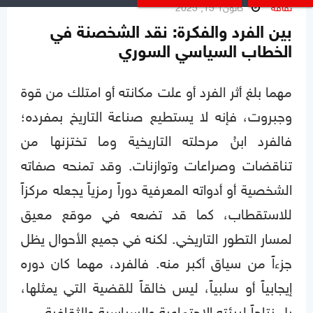
ثقافة
كانون1 15, 2025
بين الفرد والفكرة: نقد الشخصنة في
الخطاب السياسي السوري
مهما بلغ أثر الفرد أو علت مكانته أو امتلك من قوة
وجبروت، فإنه لا يستطيع صناعة التاريخ بمفرده؛
فالفرد ابنُ مرحلته التاريخية وما تختزنها من
تناقضات وصراعات وتوازنات. وقد تمنحه صفاته
الشخصية أو أدواته المعرفية دوراً رمزياً يجعله مركزاً
للاستقطاب، كما قد تضعه في موقع معيق
لمسار التطور التاريخي. لكنه في جميع الأحوال يظل
جزءاً من سياق أكبر منه. فالفرد، مهما كان دوره
إيجابياً أو سلبياً، ليس خالقاً للقضية التي يمثلها،
بل نتاجاً لبيئته الاجتماعية والسياسية والثقافية.