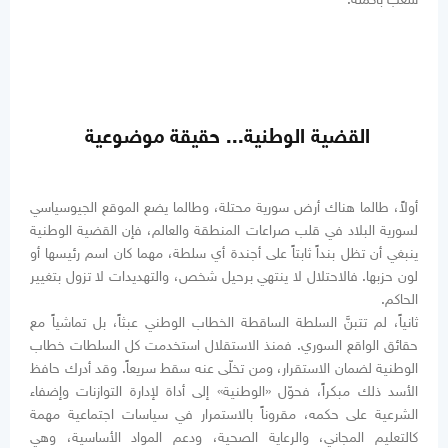
القضية الوطنية... حقيقة موضوعية
أولاً، طالما هناك أرض سورية محتلة، وطالما يضع الموقع الجيوسياسي
لسورية البلاد في قلب صراعات المنطقة والعالم، فإن القضية الوطنية
ينبغي أن تظل بنداً ثابتاً على أجندة أي سلطة، مهما كان اسم رئيسها أو
لون حزبها. فالاحتلال لا ينتهي برحيل شخص، والتهديدات لا تزول بتغيير
الحاكم.
ثانياً، لم تتبنَّ السلطة الساقطة الخطاب الوطني عبثاً، بل تماشياً مع
حقائق الواقع السوري. فمنذ الاستقلال استخدمت كل السلطات خطاب
الوطنية لضمان الاستقرار، ومن تخلّى عنه سقط سريعاً. وقد أدرك حافظ
الأسد ذلك مبكراً، فحوّل «الوطنية» إلى أداة لإدارة التوازنات وإضفاء
الشرعية على حكمه، مقروناً بالاستمرار في سياسات اجتماعية مهمة
كالتعليم المجاني، والرعاية الصحية، ودعم المواد الأساسية، وهي