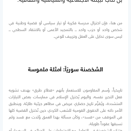
من هنا، فإن اختزال مدرسة فكرية أو تيار سياسي أو قضية وطنية في
شخص واحد أو حزب واحد ـــ بالتمجيد الأعمى أو بالانتقاد السطحي ـــ
ليس سوى تحايل على العقل وتزييف للوعي.
الشخصنة سوريّاً: أمثلة ملموسة
تاريخياً، وُسم المقاومون للاستعمار بأنهم «قطاع طرق» بهدف تشويه
فعل التحرر نفسه. واليوم يُختزل الإسلام في ممارسات بعض التيارات
المتشددة، ويُقزَّم تاريخ حضاري عريض في مظاهر جزئية طارئة. وينطبق
الأمر ذاته على الحقوق القومية للشعب الكردي حين تُختزل القضية كلها
في الموقف من «قسد»، وكأن مسألة بهذا العمق وُلدت مع قسد ولم
تسبقها عقوداً طويلة.
وتتكرر الشخصنة في التعامل مع الاحتجاجات على الجرائم في السويداء أو