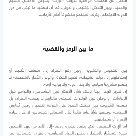
التخلي عن المسألة الوطنية بذريعة «الإرث» يشرعن الاحتلال القديم
والجديد، ويبرر التدخل الإقليمي والدولي. كما أن تصفية ما تبقى من دور
الدولة الاجتماعي يترك المجتمع مكشوفاً أمام الأزمات.
ما بين الرمز والقضية
بين التقديس والتشويه، وبين رفع الأفراد إلى مصاف الأنبياء أو
إسقاطهم إلى درك الشيطنة، تضيع الفكرة. والوعي المُدار بالشخصنة لا
يصنع مشروعاً سياسياً ولا يبني دولة ولا يواجه أزمة.
إن تحرير الوعي يبدأ بإعلاء شأن الأفكار قبل الأشخاص، والبرامج قبل
الزعامات، والوطن قبل الولاءات الضيقة. فالتاريخ لا يصنعه الأفراد، بل
تصنعه الشعوب حين تمتلك القدرة على القراءة النقدية، وحين تُمارس
السياسة بوصفها شأناً عاماً قائماً على المصالح الاجتماعية لا على عبادة
الأفراد أو شيطنتهم.
أما الإرث الحقيقي الذي ينبغي تجاوزه ودفنه إلى الأبد من عهد الأسدين
فهو: الاستئثار بالسلطة، تدجين الحياة السياسية والقوى الاجتماعية عبر