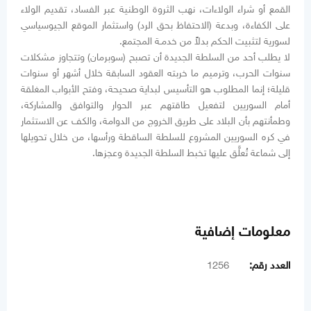
القمع أو شراء الولاءات، نهب الثروة الوطنية عبر الفساد، تقديم الولاء
على الكفاءة، وبدعة (الاحتفاظ بحق الرد) واستثمار الموقع الجيوسياسي
لسورية لتثبيت الحكم بدلاً من خدمـة المجتمع.
لا يطلب أحد من السلطة الجديدة أن تصبح (سوبرمان) وتتجاوز مشكلات
سنوات الحرب، وترميم ما خربته العقود السابقة خلال أشهر أو سنوات
قليلة؛ إنما المطلوب هو التأسيس لبداية صحيحة، وفتح الأبواب المغلقة
أمام السوريين لتفعيل طاقتهم عبر الحوار والتوافق والمشاركة،
وطمأنتهم بأن البلاد على طريق الخروج من الدوامة، والكف عن الاستثمار
في كره السوريين المشروع للسلطة الساقطة ورأسها، من خلال تحويلها
إلى شماعة تُعلَّق عليها تخبط السلطة الجديدة وعجزها.
معلومات إضافية
العدد رقم:
1256