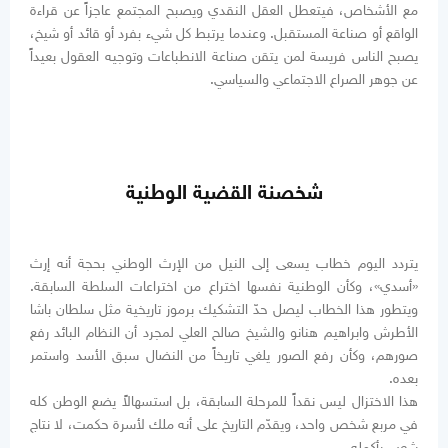
مع الأشخاص، فيتعطل العقل النقدي ويصبح المجتمع عاجزاً عن قراءة
الواقع أو صناعة المستقبل. وعندما يرتبط كل شيء بفرد أو قائد أو شيخ،
يصبح الناس فريسة لمن يتقن صناعة الانطباعات وتوجيه العقول بعيداً
عن جوهر الصراع الاجتماعي والسياسي.
شخصنة القضية الوطنية
يتردد اليوم خطاب يسعى إلى النيل من الإرث الوطني بحجة أنه إرث
«أسدي»، وكأن الوطنية نفسها اختراع من اختراعات السلطة السابقة.
ويتطور هذا الخطاب ليصل حدّ التشكيك برموز تاريخية مثل سلطان باشا
الأطرش وابراهيم هنانو والشيخ صالح العلي لمجرد أن النظام البائد رفع
صورهم، وكأن رفع الصور يلغي تاريخاً من النضال سبق الأسد واستمر
بعده.
هذا الاختزال ليس نقداً للمرحلة السابقة، بل استسهالاً يضع الوطن كله
في مربع شخص واحد، ويقدّم التاريخ على أنه ملك لأسرة حكمت، لا نتاج
شعب بأكمله.