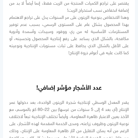
يقتصر على تراجع الكميات المنتجة من الزيت فقط، إنما أيضاً لا بد من
إضافة انخفاض نسب استخراج الزيت!
وهذا الانخفاض بنوعية الزيتون على مر السنوات يدل على تراجع الاهتمام
بهذا المحصول بشكل عام على المستوى الرسمي، بسبب عدم توفير
المستلزمات الأساسية له من ري ووقود ومبيدات وأسمدة وأدوية
مكافحة، بالشكل الذي يساعد على رفع إنتاجية المحصول وتحسينه، أو
على الأقل بالشكل الذي يحافظ على ثبات مستويات الإنتاجية ونوعيته
كما كانت عليه في أعوام ذروة الإنتاج!
عدد الأشجار مؤشر إضافي!
يقدر المعدل الوسطي لإنتاجية شجرة الزيتون الواحدة، بعد دخولها عمر
الإنتاج (أي بعد 4 إلى 5 سنوات من غرسها) بين 22–80 كغ بالموسم، مع
الأخذ بعين الاعتبار ظاهرة المعاومة، وأيضاً تختلف الإنتاجية تبعاً لاختلاف
نوعية الزيتون وظروف زراعته، ومدى الخدمة المقدمة لهذه الأشجار، على
الرغم من أنه يمكن التقليل من آثار ظاهرة المعاومة على الإنتاج، وذلك
من خلال تقديم الخدمة الزراعية للأشجار، عبر ريها بشكل كافٍ، ومكافحة