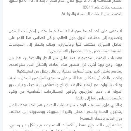
المقدر انخفاضه إلى 2,5 كيلو خلال العام الحالي، بعد أن كان 6 كغ سنوياً
بحسب بيانات عام 2011!
التصدير بين البيانات الرسمية والدولية!
لا يخفى على أحد أهمية سورية العالمية فيما يخص إنتاج زيت الزيتون
وتصديره إلى مختلف الدول حول العالم، ولكن انعكاس هذا الأمر على
الداخل السوري مختلف كلياً ومأساوي، وذلك بالنظر إلى السياسات
المتبعة فيما يخص هذا المحصول الاستراتيجي!
فعمليات التصدير محصورة بعدد قليل من التجار والمحتكرين هذا من
جهة، ومن جهة أخرى فإن تصدير هذه المادة، بالشكل الذي سنوضحه،
يساهم بشكل كبير برفع أسعارها محلياً، وبالتالي يقلل من استهلاكها!
والجدير بالذكر أن انعكاس هذا الأمر على مستوى المزارعين لا يقل سلبية،
وذلك بالتوازي مع ارتفاع تكاليف الإنتاج وانخفاض الإنتاجية، وغياب دور
الدولة في دعم المزارعين وتوفير المستلزمات الأساسية من وقود
وأسمدة وغراس وما إلى ذلك!
وبالتالي فإن المستفيد الوحيد من عمليات التصدير هم التجار فقط، الذين
يشترون المادة بالسعر المحلي بالليرة السورية، ويصدرونه إلى مختلف
دول العالم بالعملة الصعبة!
إضافة إلى ذلك، فإن معظم الكميات المصدرة تتم بشكل غير رسمي،