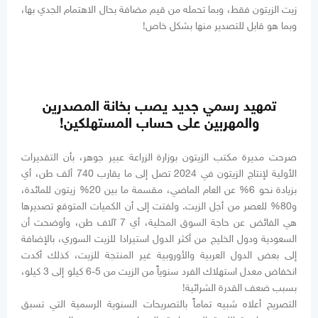
زيت الزيتون فقط، وبما تحمله من قيم مضافة بحال الاهتمام الجدي بها،
وبما هو قابل للتصدير منها بشكل خاص!
تمهيد رسمي جديد يصب بخانة المصدرين
والمهربين على حساب المستهلكين!
صرحت مديرة مكتب الزيتون بوزارة الزراعة عبير جوهر، بأن التقديرات
الأولية لإنتاج الزيتون في 2024 تصل إلى ما يقارب 740 ألف طن، أي
بزيادة نحو 6% عن العام الماضي، مقسمة ما بين 20% زيتون للمائدة،
و80% للعصر من أجل الزيت. ولفتت إلى أن الكميات المتوقع تصديرها
هي الفائض عن حاجة السوق المحلية، أي 7 آلاف طن، وأوضحت أن
السعودية ودول الخليج من أكثر الدول استيرادا للزيت السوري، بالإضافة
إلى بعض الدول العربية والأوروبية غير المنتجة للزيت، كذلك أكدت
انخفاض معدل استهلاك الفرد سنوياً من الزيت من 5-6 كيلو إلى 3 كيلو،
بسبب ضعف القدرة الشرائية!
التصريح أعلاه شبيه تماماً بالتصريحات السنوية الرسمية التي تسبق