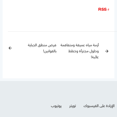
RSS
أزمة مياه عميقة ومتفاقمة
فرض منطق الجباية
arrow_back
وحلول مجتزأة وخطط
بالقوانين!
arrow_forward
غائبة!
الإرادة على الفيسبوك
تويتر
يوتيوب