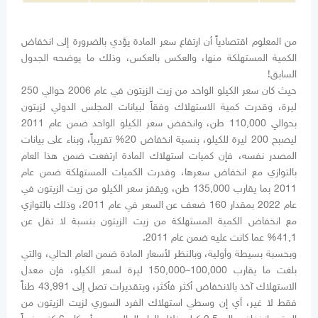
من المعلوم اقتصادياً أن ارتفاع سعر المادة يؤدي بالضرورة إلى انخفاض
الكمية المستهلكة منها، والعكس بالعكس، وذلك ما يوضحه الجدول
السابق!
حيث كان سعر الكيلو الواحد من زيت الزيتون في عام 2006 حوالي 250
ليرة، وقدرت كمية الاستهلاك وفقاً لبيانات المجلس الدولي لزيتون
بحوالي 110,000 طن، وانخفض سعر الكيلو الواحد ضمن عام 2011
ليصبح 200 ليرة للكيلو، بنسبة انخفاض 20% تقريباً، وبناء على بيانات
المصدر نفسه، فإن كميات استهلاك المادة ارتفعت ضمن هذا العام
بالتوازي مع انخفاض سعرها، وقدرت الكميات المستهلكة ضمن عام
2011 بما يقارب 135,000 طن، ويقفز سعر الكيلو من زيت الزيتون في
عام 2022 بمقدار 160 ضعف عن السعر في عام 2011، وذلك بالتوازي
مع انخفاض الكمية المستهلكة من زيت الزيتون بنسبة لا تقل عن
41,1% عما كانت عليه ضمن عام 2011.
وبحسبة بسيطة وأولية، وبالنظر لأسعار المادة ضمن العام الحالي، والتي
بلغت ما يقارب 100,000–150,000 ليرة لسعر الكيلو، فإن معدل
الاستهلاك آخذ بالانخفاض أكثر فأكثر، وبتقديرات تصل إلى 43,991 طناً
فقط لا غير، أي إن وسطي استهلاك الفرد السوري لزيت الزيتون من