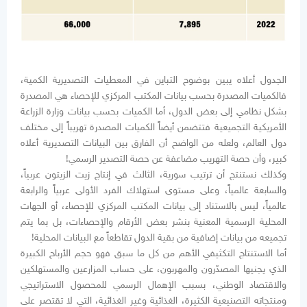
الجدول أعلاه يبين بوضوح التباين في المعطيات التصديرية الكمية،
فالكميات المصدرة بحسب بيانات المكتب المركزي للإحصاء هي المصدرة
بشكل نظامي إلى بعض الدول، أما الكميات بحسب بيانات وزارة الزراعة
الأمريكية التجميعية فتتضمن أيضاً الكميات المصدرة تهريباً إلى مختلف
دول العالم، ولعله من الواضح أن الفارق بين البيانات التصديرية أعلاه
كبير، وأن حصة التهريب مضاعفة عن حصة التصدير الرسمي!
وكذلك نستنتج أن ترتيب سورية، الثالث في إنتاج زيت الزيتون عربياً،
والسابعة عالمياً، وعلى مستوى استهلاك الفرد الأولى عربياً والرابعة
عالمياً، ليس بالاستناد إلى بيانات المكتب المركزي للإحصاء، أو الجهات
المحلية الرسمية المعنية بنشر بعض الأرقام والإحصاءات، بل بما يتم
تجميعه من بيانات إضافية من بقية الدول تقاطعاً مع البيانات المحلية!
أما الاستنتاج التكثيفي الأهم من كل ما سبق فهو حجم الأرباح الكبيرة
الذي يجنيها المصدّرون والمهربون، على حساب المزارعين والمستهلكين
والاقتصاد الوطني، بسبب الإهمال الرسمي للمحصول الاستراتيجي
ومنتجاته التصنيعية الكثيرة، الغذائية وغير الغذائية، التي لا تقتصر على