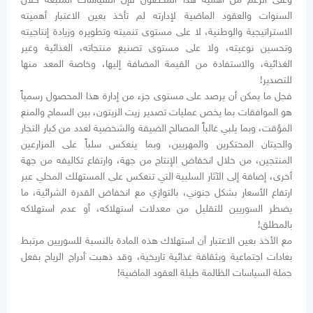
السنوات والعقود الماضية لإدارته لم تأخذ بعين الاعتبار أهميته
الاستراتيجية والوطنية، لا على مستوى تنميته وتطويره وزيادة إنتاجيته
وتحسين نوعيته، ولا على مستوى تصنيع منتجاته، الغذائية وغير
الغذائية، والاستفادة من القيمة المضافة إليها، وخاصة المعد منها
للتصدير!
فجل ما يمكن أن يرصد على مستوى جزء من إدارة هذا المحصول رسمياً
هو الموافقات بما يخص عمليات تصدير زيت الزيتون، بين السماح والمنع
المؤقت، وبما يلبي غالباً المصالح الضيقة والشخصية لعدد من كبار التجار
والحيتان المحتكرين والمهربين، وبما ينعكس سلباً على المزارعين
المنتجين، من خلال انخفاض الإنتاج من جهة، وارتفاع تكاليفه من جهة
أخرى، إضافة إلى الآثار السلبية التي تنعكس على المستهلك المحلي عبر
ارتفاع الأسعار بشكل جنوني، بالتوازي مع انخفاض القدرة الشرائية، ما
يضطر السوريين للتقليل من معدلات استهلاكه، أو عدم استهلاكه
بالمطلق!
مع الأخذ بعين الاعتبار أن استهلاك هذه المادة بالنسبة للسوريين مرتبط
بعادات اجتماعية وبثقافة غذائية تاريخية، وقد ذهبت أدراج الرياح بفعل
جملة السياسات الظالمة طيلة العقود الماضية!