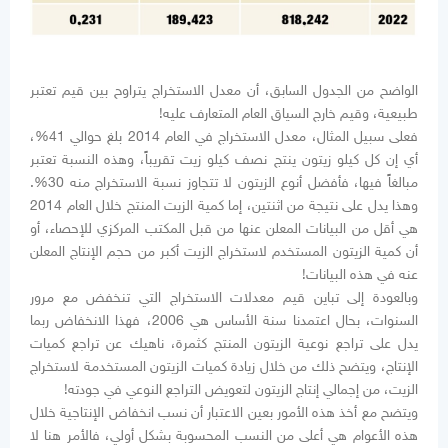
الواضح من الجدول السابق، أن معدل الاستخراج يتراوح بين قيم تعتبر
طبيعية، وقيم خارج السياق العام المتعارف عليه!
فعلى سبيل المثال، معدل الاستخراج في العام 2014 بلغ حوالي 41%،
أي إن كل كيلو زيتون ينتج نصف كيلو زيت تقريباً، وهذه النسبة تعتبر
مبالغاً فيها، فأفضل أنوع الزيتون لا تتجاوز نسبة الاستخراج منه 30%.
وهذا يدل على نتيجة من اثنتين، إما كمية الزيت المنتج خلال العام 2014
هي أقل من البيانات المعلن عنها من قبل المكتب المركزي للإحصاء، أو
أن كمية الزيتون المستخدم لاستخراج الزيت أكبر من حجم الإنتاج المعلن
عنه في هذه البيانات!
وبالعودة إلى تباين قيم معدلات الاستخراج التي تنخفض مع مرور
السنوات، بحال اعتمدنا سنة الأساس هي 2006، فهذا الانخفاض ربما
يدل على تراجع نوعية الزيتون المنتج كثمرة، ناهيك عن تراجع كميات
الإنتاج، ويتضح ذلك من خلال زيادة كميات الزيتون المستخدمة لاستخراج
الزيت، من إجمالي إنتاج الزيتون لتعويض التراجع النوعي في جودته!
ويتضح مع أخذ هذه الأمور بعين الاعتبار أن نسب انخفاض الإنتاجية خلال
هذه الأعوام هي أعلى من النسب المحسوبة بشكل أولي، فالأمر هنا لا