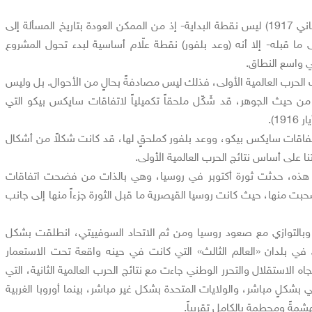
مع أنّ وعد بلفور (تشرين الثاني 1917) ليس نقطة البداية- إذ من الممكن العودة بتاريخ المسألة إلى
1897 وحتى إلى ما قبله- إلا أنه (وعد بلفور) نقطة علّام أساسية لبدء تحول المشروع
ي واسع النطاق.
ات الحرب العالمية الأولى، فذلك ليس مصادفةً بحالٍ من الأحوال. بل وليس
ن حيث الجوهر، قد شَكّل ملحقاً تكميلياً لاتفاقات سايكس بيكو التي
1).
اتفاقات سايكس بيكو، ووعد بلفور كملحقٍ لها، قد كانت شكلاً من أشكال
ا على أساس نتائج الحرب العالمية الأولى.
م هذه، حدثت ثورة أكتوبر في روسيا، وهي بالذات من فضحت اتفاقات
ت منها، حيث كانت روسيا القيصرية ما قبل الثورة جزءاً منها إلى جانب
، وبالتوازي مع صعود روسيا ومن ثم الاتحاد السوفييتي، انطلقت بشكل
في بلدان «العالم الثالث» التي كانت في حينه واقعة تحت الاستعمار
تجاه الاستقلال والتحرر الوطني جاءت مع نتائج الحرب العالمية الثانية، التي
ي بشكلٍ مباشر، والولايات المتحدة بشكل غير مباشر، بينما أوروبا الغربية
شمةً ومحطمة بالكامل تقريباً.