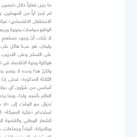
ما جرى فعلياً خلال خمسين ع
لم تنجز أياً من المهمتين.
الاستقلال الاقتصادي؛ فبات
الواقع سياسات يمينية ورجعية
لا شك، أنّ وجود مستعمرٍ ع
ولبنان، هو عبءٌ هائل على 
على التسلح وعلى التدريب و
هيكلية وبنية الاقتصاد في تل
ولكنّ هذا وحده لا يفسر بحال
الثلاثة المذكورة؛ فحتى إذا
أساسي من شؤون أي دولة في
العالم بأسره. ولذا، وبما 
تحوّل مع الوقت إلى «لا
استخدام «فكرة المعركة» ك
للشعار الوطني والقضية ال
وبالخيانة، أفراداً وجماعات، ح
الاستخدام الممنهج للقضي