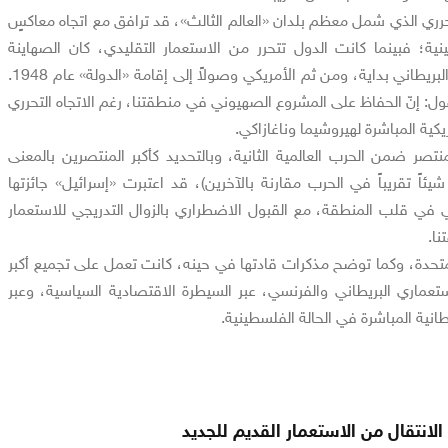
لتحرري الذي شمل معظم بلدان «العالم الثالث»، قد ترافق مع اتجاه معاكسٍ
ة؛ فبينما كانت الدول تتحرر من الاستعمار التقليدي، كان الصهاينة
يحتلون فلسطين بدعمٍ من البريطاني بداية، ومن ثم الأمريكي وصولاً إلى إقامة «الدولة» عام 1948.
ول: إنّ الحفاظ على المشروع الصهيوني في منطقتنا، رغم الاتجاه التحرري
ريكية المباشرة لهيروشيما وناغازاكي.
منتصر ضمن الحرب العالمية الثانية، وبالتحديد كأكبر المنتصرين بالمعنى
يئاً تقريباً في الحرب مقارنة بالآخرين)، قد اعتبرت «إسرائيل» جائزتها
ني في قلب المنطقة، مع القبول الاضطراري بالزوال التدريجي للاستعمار
نا.
 المتحدة، وكما توضح مذكرات قادتها في حينه، كانت تعمل على تجميع أكبر
تعماري البريطاني والفرنسي، عبر السيطرة الاقتصادية السياسية، وعبر
انية المباشرة في الحالة الفلسطينية.
الانتقال من الاستعمار القديم للجديد