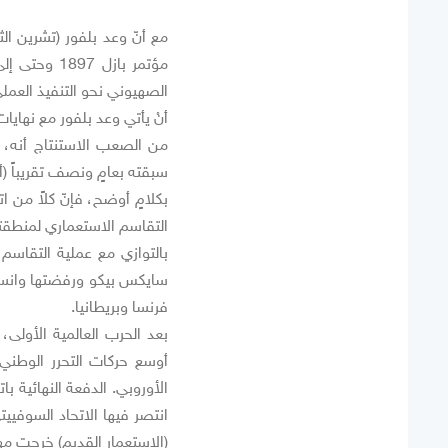
مؤتمر بازل 
الصهيوني نحو التنفيذ العمل
أنْ يأتي وعد بلفور مع نهاي
من الصعب الاستنتاج أنه، م
سبقته بعامٍ ونصف تقريباً (أيار 916
بكلامٍ أوضح، فإنّ كلاً من 
التقاسم الاستعماري لمنطقتن
بالتوازي مع عملية التقاس
سايكس بيكو ورفضتها وانسحب
فرنسا وبريطانيا.
بعد الحرب العالمية الأولى
أوسع حركات التحرر الوطني 
الأوروبي. الدفعة النهائية با
انتصر فيها الاتحاد السوفييت
(الاستعمار القديم) خرجت مه