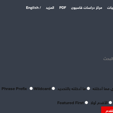
يات
مركز دراسات قاسيون
PDF
المزيد
/ English
اخر المقالات
منذ 4 أيام
بصراحة مطالب العمال بالعدالة
اليوم لا تتعدى الحد الأدنى
البحث
للحياة
منذ 4 أيام
تعقيبٌ عمالي على طروحات
الصناعي نور الدين سمحا حول
واقع الصناعة النسيجية
 مما أدخلته
ما أدخلته بالتحديد
Phrase Prefix
Wildcard
السورية: «عن جد نزعتا»
منذ 4 أيام
الأقدم أولا
Featured First
تنظيم العمال: ضرورة
موضوعية للدفاع عن الحقوق
تقدم