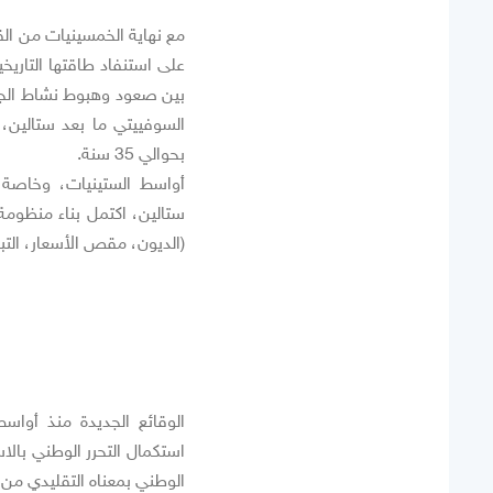
مع نهاية الخمسينيات من ال
على استنفاد طاقتها التاريخي
بين صعود وهبوط نشاط الجماهي
السوفييتي ما بعد ستالين، 
بحوالي 35 سنة.
أواسط الستينيات، وخاصة 
ستالين، اكتمل بناء منظومة ا
(الديون، مقص الأسعار، التب
الوقائع الجديدة منذ أوا
استكمال التحرر الوطني بال
الوطني بمعناه التقليدي م