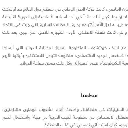
قرن الماضي، كانت حركة التحرر الوطني في معظم دول العالم قد أوشكت
ة، (وربما يكون ذلك عائداً في أحد أسبابه الأساسية إلى الدورية التاريخية
ر...). تعزز الأمر أكثر مع بداية الانعطافة السلبية التي جرت في الاتحاد
والتي كانت نقطة الانطلاق الأولى لانهياره اللاحق الذي جرى بعد ذلك
مع نسف خروتشوف للمنظومة المالية المضادة للدولار التي أرساها
لاستعمار الجديد الاقتصادي؛ منظومة التبادل اللامتكافئ بآلياتها الأربع
عية التكنولوجية، هجرة العقول)، وكل ذلك ضمن فقاعة الدولار.
منطقتنا
سط الستينيات في منطقتنا، وضعت أمام الشعوب مهمتين متلازمتين؛
استقلال الاقتصادي من منظومة النهب الغربية من جهة، واستكمال التحرر
ن وجود كيان استيطاني توسعي في قلب المنطقة.