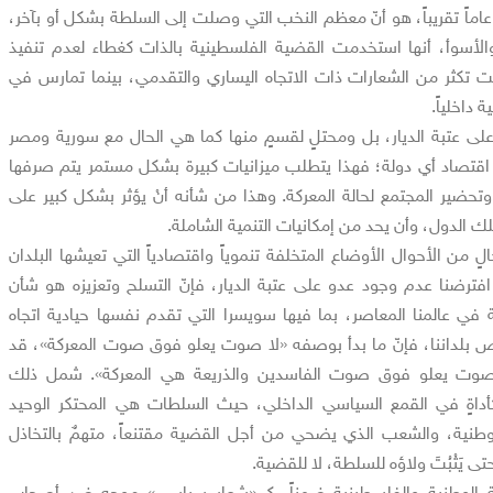
اماً تقريباً، هو أنّ معظم النخب التي وصلت إلى السلطة بشكل أو بآخر،
 والأسوأ، أنها استخدمت القضية الفلسطينية بالذات كغطاء لعدم تنفيذ
ت تكثر من الشعارات ذات الاتجاه اليساري والتقدمي، بينما تمارس في
 داخلياً.
لى عتبة الديار، بل ومحتلٍ لقسمٍ منها كما هي الحال مع سورية ومصر
اقتصاد أي دولة؛ فهذا يتطلب ميزانيات كبيرة بشكل مستمر يتم صرفها
تحضير المجتمع لحالة المعركة. وهذا من شأنه أنْ يؤثر بشكل كبير على
ك الدول، وأن يحد من إمكانيات التنمية الشاملة.
ٍ من الأحوال الأوضاع المتخلفة تنموياً واقتصادياً التي تعيشها البلدان
 افترضنا عدم وجود عدو على عتبة الديار، فإنّ التسلح وتعزيزه هو شأن
 عالمنا المعاصر، بما فيها سويسرا التي تقدم نفسها حيادية اتجاه
يخص بلداننا، فإنّ ما بدأ بوصفه «لا صوت يعلو فوق صوت المعركة»، قد
 صوت يعلو فوق صوت الفاسدين والذريعة هي المعركة». شمل ذلك
أداةٍ في القمع السياسي الداخلي، حيث السلطات هي المحتكر الوحيد
وطنية، والشعب الذي يضحي من أجل القضية مقتنعاً، متهمٌ بالتخاذل
تى يَثْبُتَ ولاؤه للسلطة، لا للقضية.
ة الوطنية والفلسطينية ضمناً، كـ «شعارٍ سياسي» موجه ضد أصحاب