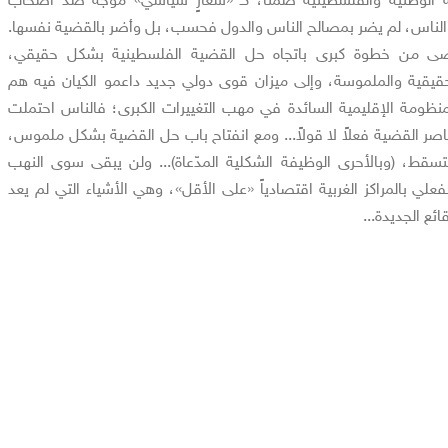
الناس، لم يضر بمصالح الناس والدول فحسب، بل وأضر بالقضية نفسها.
صى من خطوة كبرى باتجاه حل القضية الفلسطينية بشكل حقيقي،
لحقيقية والملموسة، وإلى ميزان قوى دولي جديد داعمو الكيان فيه هم
ومة الإقليمية السائدة في مهب التغييرات الكبرى؛ فالناس احتملت
تناصر القضية فعلاً لا قولاً... ومع انفتاح باب حل القضية بشكل ملموس،
تسقط، (وبالأحرى الوظيفة الشكلية المدّعاة)... ولن يبقى سوى النهب
فعلي بالمراكز الغربية اقتصادياً «على الأقل»، وهي الأشياء التي لم يعد
ئع الجديدة...