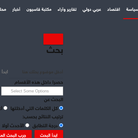
ياسة
اقتصاد
عربي دولي
تقارير وآراء
مكتبة قاسيون
أخبار
محل
بحث
ابدأ 
حصرا داخل هذه الأقسام
البحث عن
كل الكلمات التي أدخلتها
أي
ترتيب النتائج بحسب:
درجة التطابق
الأحدث أولا
ابدأ البحث
جرب البحث الم