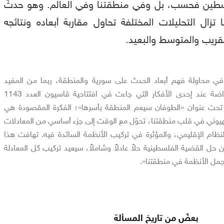
ين فحسب، بل وفي منطقتنا وفي العالم. وهو حدثٌ
ال التحليلات المختلفة تحاول مقاربة أبعاده ونتائجه
لقريب والمتوسط والبعيد.
 في محاولة فهم أبعاد الحدث على سورية والمنطقة، ربما من المفيد
الوقوف بشيءٍ من الاستفاضة عند إحدى الأفكار التي جاءت في افتتاحية قاسيون العدد 1143
 تحت عنوان «الطوفان سيعم المنطقة بأسرها»؛ الفكرة المقصودة هي
الصهيوني في قلب منطقتنا، تحوّل مع الوقت إلى جزء أساسي من المعادلات
ظام الإقليمي، والمؤثرة في تركيب الأنظمة السائدة فيه. تهافت هذا
ن حل القضية الفلسطينية حلاً عادلاً وشاملاً، سيعيد تركيب كل المعادلة
جمل الأنظمة في منطقتنا».
بعضٌ من تاريخ المسألة