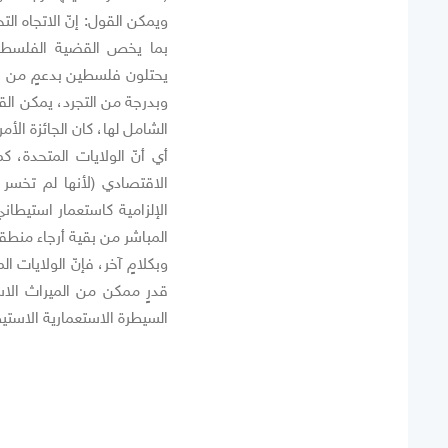
ويمكن القول: إنّ الاتجاه ا
بما يخص القضية الفلسطيني
وبدرجة من التجرد، يمكن الق
الشامل لها، كان الجائزة الأم
أي أنّ الولايات المتحدة، ك
الاقتصادي (لأنها لم تخسر ش
الإلزامية كاستعمار استيطا
المباشر من بقية أرجاء منطقت
وبكلامٍ آخر، فإنّ الولايات
قدرٍ ممكن من الميراث الاس
السيطرة الاستعمارية الاستيط