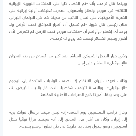
وبينما قال ترامب بأنه «تم القضاء كليا على المنشآت النووية الإيرانية
الثلاثة» في فوردو ونطنز وأصفهان، صدرت تعليقات أولية إيرانية على
الضربة الأمريكية، على لسان النائب عن مدينة قم في البرلمان الإيراني
منان رئيسي قال فيها: «لم تسجل أي أضرار للمرافق تحت الأرض ولا
يوجد أي إشعاع».وأوضح أن «منشآت فوردو تحت الارض لم تتعرض لأي
أضرار وحجم الخسائر ليست كما يروج له ترمب».
ويأتي قرار التدخل الأمريكي المباشر بعد أكثر من أسبوع من بدء العدوان
«الإسرائيلي» المباشر على إيران.
وكانت تعهدت إيران بالانتقام إذا انضمت الولايات المتحدة إلى الهجوم
«الإسرائيلي»، وبالنسبة لترامب شخصيا، الذي فاز بالبيت الأبيض بناء
على وعد بإبقاء أمريكا خارج الصراعات الأجنبية المكلفة.
وقال ترامب للصحفيين يوم الجمعة إنه ليس مهتما بإرسال قوات برية
إلى إيران. وكان قد أشار في السابق إلى أنه سيتخذ قرارا نهائيا خلال
أسبوعين، وهو جدول زمني بدا طويلا في ظل تطور الوضع بسرعة.